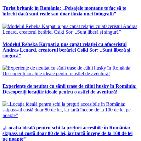
Turist britanic în România: „Peisajele montane te fac să te
întrebi dacă sunt reale sau doar iluzia unei fotografii”
Modelul Rebeka Karpati a pus capăt relației cu afaceristul
Andras Lenard, creatorul berăriei Csiki Sor: „Sunt liberă și
singură”
Experiențe de neuitat cu sănii trase de câini husky în România:
Descoperiți locațiile ideale pentru o astfel de aventură!
„Locația ideală pentru schi la prețuri accesibile în România:
skipass-ul costă doar 80 de lei, iar tartă începe de la 100 de lei
pe noapte”