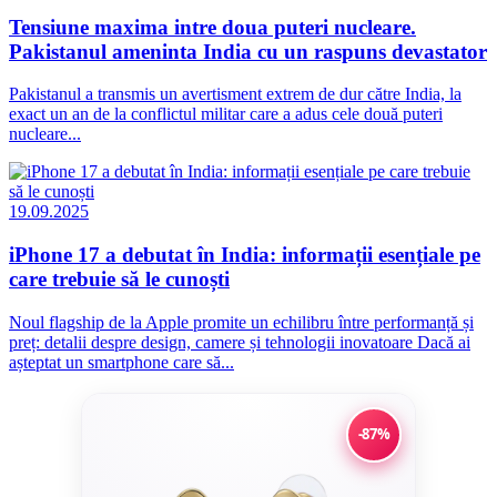
Tensiune maxima intre doua puteri nucleare.
Pakistanul ameninta India cu un raspuns devastator
Pakistanul a transmis un avertisment extrem de dur către India, la
exact un an de la conflictul militar care a adus cele două puteri
nucleare...
19.09.2025
iPhone 17 a debutat în India: informații esențiale pe
care trebuie să le cunoști
Noul flagship de la Apple promite un echilibru între performanță și
preț: detalii despre design, camere și tehnologii inovatoare Dacă ai
așteptat un smartphone care să...
-87%