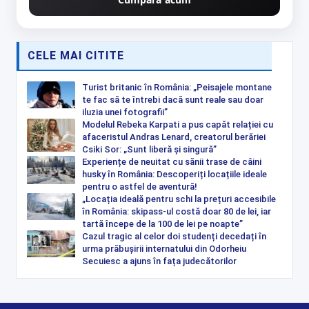
CELE MAI CITITE
Turist britanic în România: „Peisajele montane
te fac să te întrebi dacă sunt reale sau doar
iluzia unei fotografii”
Modelul Rebeka Karpati a pus capăt relației cu
afaceristul Andras Lenard, creatorul berăriei
Csiki Sor: „Sunt liberă și singură”
Experiențe de neuitat cu sănii trase de câini
husky în România: Descoperiți locațiile ideale
pentru o astfel de aventură!
„Locația ideală pentru schi la prețuri accesibile
în România: skipass-ul costă doar 80 de lei, iar
tartă începe de la 100 de lei pe noapte”
Cazul tragic al celor doi studenți decedați în
urma prăbușirii internatului din Odorheiu
Secuiesc a ajuns în fața judecătorilor