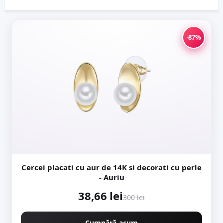
instrument important pentru traderii de criptomonede...
-87%
Cercei placati cu aur de 14K si decorati cu perle
- Auriu
38,66 lei
300 lei
Cumpără acum