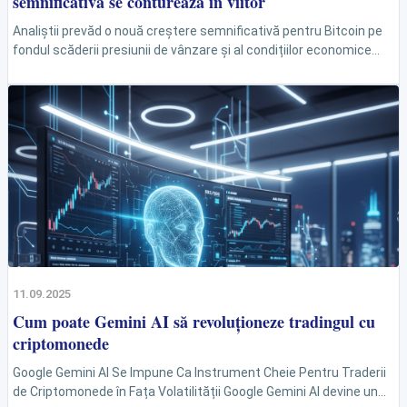
semnificativă se conturează în viitor
Analiștii prevăd o nouă creștere semnificativă pentru Bitcoin pe
fondul scăderii presiunii de vânzare și al condițiilor economice
favorabile. Cu toate că moneda digitală a...
11.09.2025
Cum poate Gemini AI să revoluționeze tradingul cu
criptomonede
Google Gemini AI Se Impune Ca Instrument Cheie Pentru Traderii
de Criptomonede în Fața Volatilității Google Gemini AI devine un