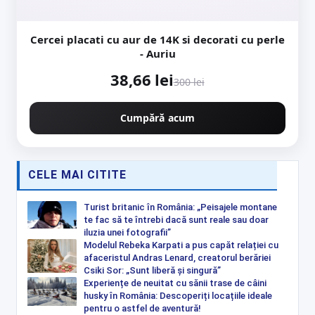
Cercei placati cu aur de 14K si decorati cu perle
- Auriu
38,66 lei
300 lei
Cumpără acum
CELE MAI CITITE
Turist britanic în România: „Peisajele montane
te fac să te întrebi dacă sunt reale sau doar
iluzia unei fotografii”
Modelul Rebeka Karpati a pus capăt relației cu
afaceristul Andras Lenard, creatorul berăriei
Csiki Sor: „Sunt liberă și singură”
Experiențe de neuitat cu sănii trase de câini
husky în România: Descoperiți locațiile ideale
pentru o astfel de aventură!