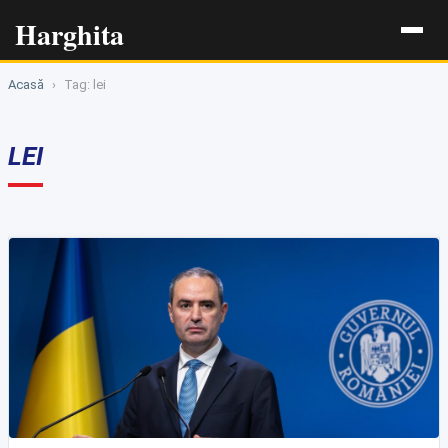
Harghita
Acasă
›
Tag: lei
LEI