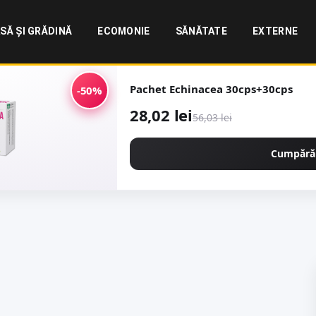
SĂ ȘI GRĂDINĂ
ECOMONIE
SĂNĂTATE
EXTERNE
Pachet Echinacea 30cps+30cps
-50%
28,02 lei
56,03 lei
Cumpără