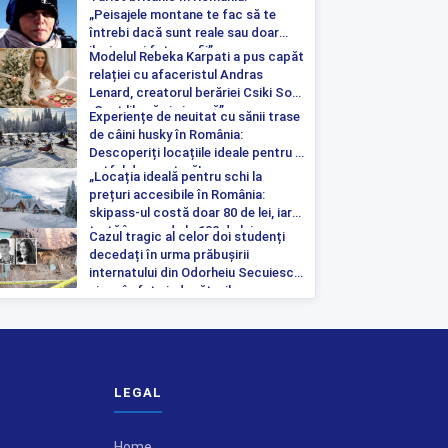
„Peisajele montane te fac să te
întrebi dacă sunt reale sau doar
iluzia unei fotografii”
Modelul Rebeka Karpati a pus capăt
relației cu afaceristul Andras
Lenard, creatorul berăriei Csiki Sor:
„Sunt liberă și singură”
Experiențe de neuitat cu sănii trase
de câini husky în România:
Descoperiți locațiile ideale pentru o
astfel de aventură!
„Locația ideală pentru schi la
prețuri accesibile în România:
skipass-ul costă doar 80 de lei, iar
tartă începe de la 100 de lei pe
Cazul tragic al celor doi studenți
noapte”
decedați în urma prăbușirii
internatului din Odorheiu Secuiesc a
ajuns în fața judecătorilor
LEGAL
Home