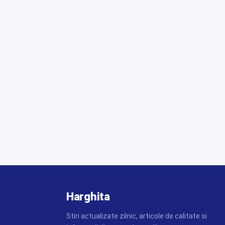
Harghita
Stiri actualizate zilnic, articole de calitate si