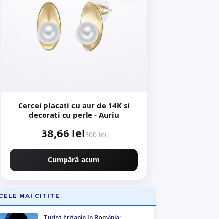
Cercei placati cu aur de 14K si
decorati cu perle - Auriu
38,66 lei
300 lei
Cumpără acum
CELE MAI CITITE
Turist britanic în România: