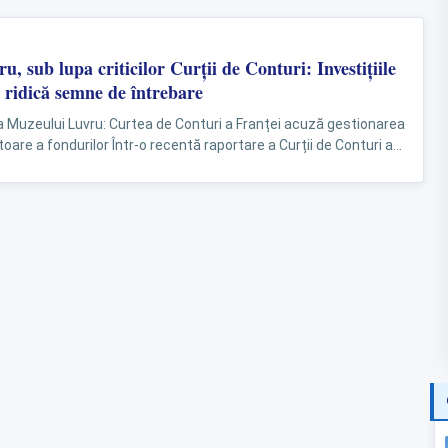
, sub lupa criticilor Curții de Conturi: Investițiile
e ridică semne de întrebare
sa Muzeului Luvru: Curtea de Conturi a Franței acuză gestionarea
are a fondurilor Într-o recentă raportare a Curții de Conturi a
Luvru,...