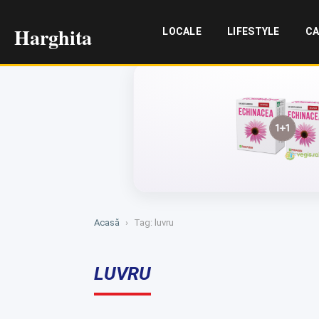
Harghita
LOCALE
LIFESTYLE
CA
Acasă
›
Tag: luvru
LUVRU