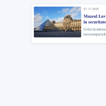
07.11.2025
Muzeul Luvru
în securitat
Critici la adre
necorespunzăto
Franței, Muzeul 