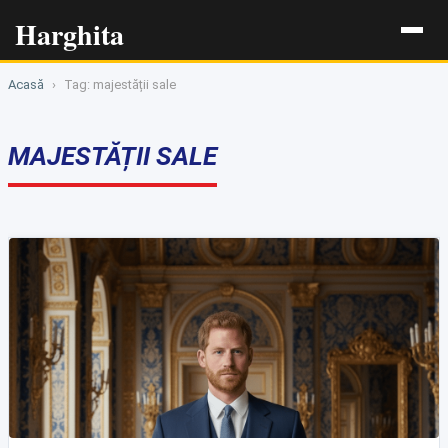
Harghita
Acasă
›
Tag: majestății sale
MAJESTĂȚII SALE