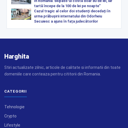
în România: skipass-ul costă doar 80 de lei, iar
tartă începe de la 100 de lei pe noapte”
Cazul tragic al celor doi studenți decedați în
urma prăbușirii internatului din Odorheiu
Secuiesc a ajuns în fața judecătorilor
Harghita
Stiri actualizate zilnic, articole de calitate si informatii din toate
domeniile care conteaza pentru cititorii din Romania.
CATEGORII
Tehnologie
Crypto
Lifestyle