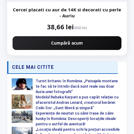
Cercei placati cu aur de 14K si decorati cu perle
- Auriu
38,66 lei
300 lei
Cumpără acum
CELE MAI CITITE
Turist britanic în România: „Peisajele montane
te fac să te întrebi dacă sunt reale sau doar
iluzia unei fotografii”
Modelul Rebeka Karpati a pus capăt relației cu
afaceristul Andras Lenard, creatorul berăriei
Csiki Sor: „Sunt liberă și singură”
Experiențe de neuitat cu sănii trase de câini
husky în România: Descoperiți locațiile ideale
pentru o astfel de aventură!
„Locația ideală pentru schi la prețuri accesibile