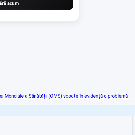
ără acum
i Mondiale a Sănătății (OMS) scoate în evidență o problemă...