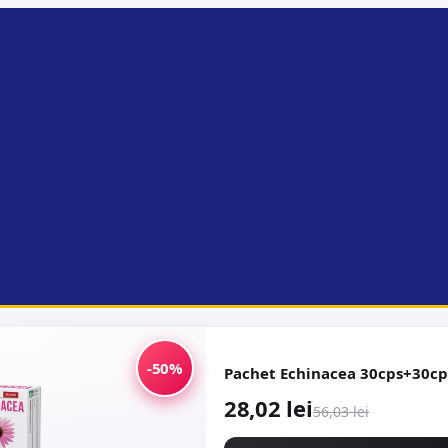
-50%
Pachet Echinacea 30cps+30cp
28,02 lei
56,03 lei