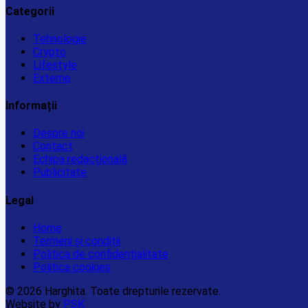
Categorii
Tehnologie
Crypto
Lifestyle
Externe
Informații
Despre noi
Contact
Echipa redacțională
Publicitate
Legal
Home
Termeni și condiții
Politica de confidențialitate
Politica cookies
© 2026 Harghita. Toate drepturile rezervate.
Website by
PSK