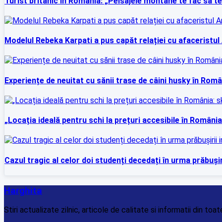
Turist britanic în România: „Peisajele montane te fac să te 
Modelul Rebeka Karpati a pus capăt relației cu afaceristul 
Experiențe de neuitat cu sănii trase de câini husky în Român
„Locația ideală pentru schi la prețuri accesibile în România:
Cazul tragic al celor doi studenți decedați în urma prăbușir
Harghita
Stiri actualizate zilnic, articole de calitate si informatii din to