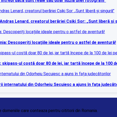
întrebi dacă sunt reale sau doar iluzia unei fotografii”
Andras Lenard, creatorul berăriei Csiki Sor: „Sunt liberă și 
ia: Descoperiți locațiile ideale pentru o astfel de aventură!
 skipass-ul costă doar 80 de lei, iar tartă începe de la 100 d
ii internatului din Odorheiu Secuiesc a ajuns în fața judecăt
ate domeniile care conteaza pentru cititorii din Romania.