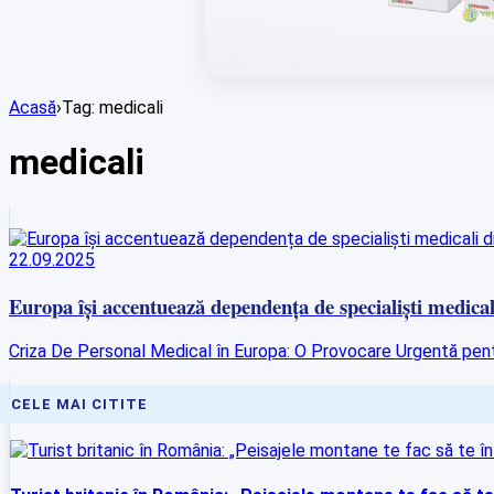
Acasă
›
Tag: medicali
medicali
22.09.2025
Europa își accentuează dependența de specialiști medical
Criza De Personal Medical în Europa: O Provocare Urgentă pent
CELE MAI CITITE