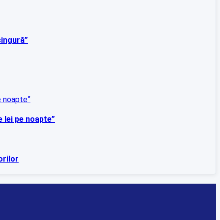
singură”
e lei pe noapte”
orilor