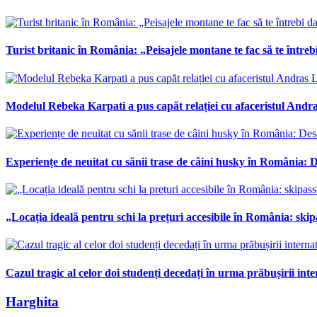
Turist britanic în România: „Peisajele montane te fac să te întrebi
Modelul Rebeka Karpati a pus capăt relației cu afaceristul Andras
Experiențe de neuitat cu sănii trase de câini husky în România: De
„Locația ideală pentru schi la prețuri accesibile în România: skipa
Cazul tragic al celor doi studenți decedați în urma prăbușirii int
Harghita