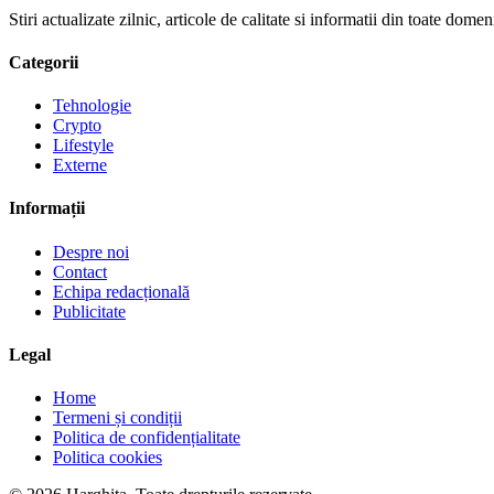
Stiri actualizate zilnic, articole de calitate si informatii din toate dom
Categorii
Tehnologie
Crypto
Lifestyle
Externe
Informații
Despre noi
Contact
Echipa redacțională
Publicitate
Legal
Home
Termeni și condiții
Politica de confidențialitate
Politica cookies