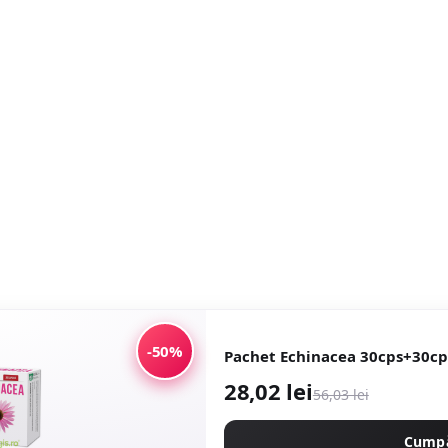
-50%
Pachet Echinacea 30cps+30cp
28,02 lei
56,03 lei
Cump