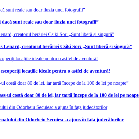
 dacă sunt reale sau doar iluzia unei fotografii”
 Lenard, creatorul berăriei Csiki Sor: „Sunt liberă și singură”
scoperiți locațiile ideale pentru o astfel de aventură!
ss-ul costă doar 80 de lei, iar tartă începe de la 100 de lei pe noap
ernatului din Odorheiu Secuiesc a ajuns în fața judecătorilor