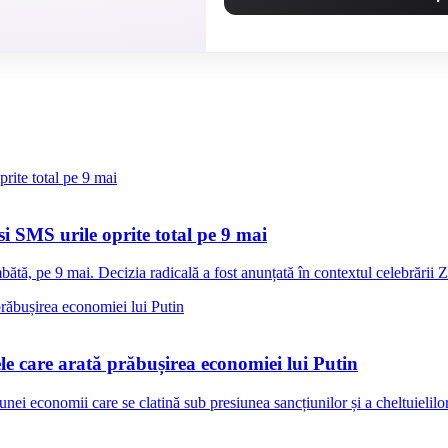
i SMS urile oprite total pe 9 mai
, pe 9 mai. Decizia radicală a fost anunțată în contextul celebrării Zile
le care arată prăbușirea economiei lui Putin
i economii care se clatină sub presiunea sancțiunilor și a cheltuielilor 