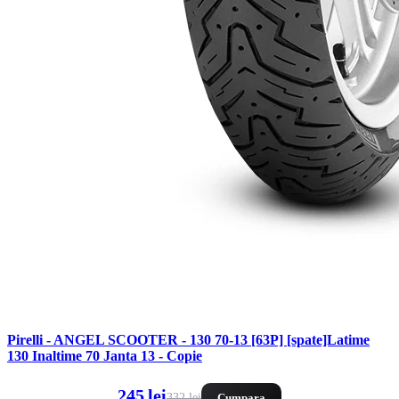
Pirelli - ANGEL SCOOTER - 130 70-13 [63P] [spate]Latime
130 Inaltime 70 Janta 13 - Copie
245 lei
332 lei
Cumpara