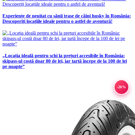
Experiențe de neuitat cu sănii trase de câini husky în România:
Descoperiți locațiile ideale pentru o astfel de aventură!
„Locația ideală pentru schi la prețuri accesibile în România:
skipass-ul costă doar 80 de lei, iar tartă începe de la 100 de lei
pe noapte”
-26%