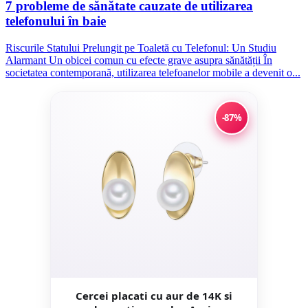
7 probleme de sănătate cauzate de utilizarea
telefonului în baie
Riscurile Statului Prelungit pe Toaletă cu Telefonul: Un Studiu
Alarmant Un obicei comun cu efecte grave asupra sănătății În
societatea contemporană, utilizarea telefoanelor mobile a devenit o...
-87%
Cercei placati cu aur de 14K si