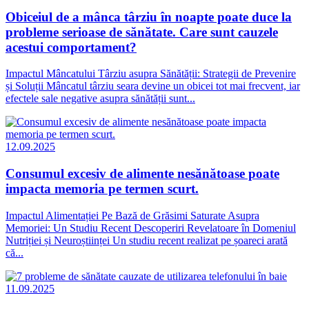
Obiceiul de a mânca târziu în noapte poate duce la
probleme serioase de sănătate. Care sunt cauzele
acestui comportament?
Impactul Mâncatului Târziu asupra Sănătății: Strategii de Prevenire
și Soluții Mâncatul târziu seara devine un obicei tot mai frecvent, iar
efectele sale negative asupra sănătății sunt...
12.09.2025
Consumul excesiv de alimente nesănătoase poate
impacta memoria pe termen scurt.
Impactul Alimentației Pe Bază de Grăsimi Saturate Asupra
Memoriei: Un Studiu Recent Descoperiri Revelatoare în Domeniul
Nutriției și Neuroștiinței Un studiu recent realizat pe șoareci arată
că...
11.09.2025