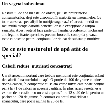
Un vegetal subestimat
Nasturelul de apă nu este, de obicei, pe lista preferințelor
consumatorilor, deși este disponibil în majoritatea magazinelor. Cu
toate acestea, specialiștii în nutriție sugerează că acesta merită mult
mai multă atenție datorită beneficiilor sale excepționale asupra
sănătății. Acest vegetal face parte din familia cruciferelor, incluzând
alte legume foarte apreciate, precum broccoli, conopida și varza,
toate cunoscute pentru conținutul lor ridicat de substanțe nutritive.
De ce este nasturelul de apă atât de
special?
Calorii reduse, nutrienți concentrați
Un alt aspect important care trebuie menționat este conținutul scăzut
de calorii al nasturelului de apă. O porție de 100 de grame conține
doar 4 calorii, în comparație cu salata verde mixtă care poate conține
până la 71 de calorii în aceeași cantitate. În plus, acest vegetal este
extrem de accesibil, cu un cost cuprins între 12 și 20 de lei pentru un
pachet de 120 de grame, în contrast cu prețul mai ridicat al
spanacului, care poate ajunge la 25 de lei.