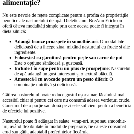
alimentație?
Nu este nevoie de rețete complicate pentru a profita de proprietățile
benefice ale nasturelului de apă. Dieteticianul BreAnn Erickson
oferă câteva modalități simple prin care acesta poate fi integrat în
dieta zilnică:
Adaugă frunze proaspete în smoothie-uri
: O modalitate
delicioasă de a începe ziua, mixând nasturelul cu fructe și alte
ingrediente.
Folosește-l ca garnitură pentru pește sau carne de pui
:
Este o opțiune sănătoasă și gustoasă.
Include-l în supe pentru un plus de prospețime
: Nasturelul
de apă adaugă un gust interesant și o textură plăcută.
Amestecă-l cu avocado pentru un pesto diferit
: O
combinație nutritivă și delicioasă.
Gătirea nasturelului poate reduce gustul ușor amar, făcându-l mai
accesibil chiar și pentru cei care nu consumă adesea verdețuri crude.
Consumul de o porție sau două pe zi este suficient pentru a beneficia
de efectele lui pozitive.
Nasturelul poate fi adăugat în salate, wrap-uri, supe sau smoothie-
uri, având flexibilitate în modul de preparare, fie că este consumat
crud sau gătit, adaptabil preferințelor fiecăruia.