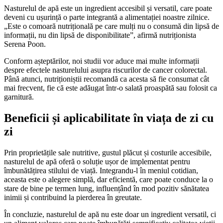
Nasturelul de apă este un ingredient accesibil și versatil, care poate
deveni cu ușurință o parte integrantă a alimentației noastre zilnice.
„Este o comoară nutrițională pe care mulți nu o consumă din lipsă de
informații, nu din lipsă de disponibilitate”, afirmă nutriționista
Serena Poon.
Conform așteptărilor, noi studii vor aduce mai multe informații
despre efectele nasturelului asupra riscurilor de cancer colorectal.
Până atunci, nutriționiștii recomandă ca acesta să fie consumat cât
mai frecvent, fie că este adăugat într-o salată proaspătă sau folosit ca
garnitură.
Beneficii și aplicabilitate în viața de zi cu
zi
Prin proprietățile sale nutritive, gustul plăcut și costurile accesibile,
nasturelul de apă oferă o soluție ușor de implementat pentru
îmbunătățirea stilului de viață. Integrandu-l în meniul cotidian,
aceasta este o alegere simplă, dar eficientă, care poate conduce la o
stare de bine pe termen lung, influențând în mod pozitiv sănătatea
inimii și contribuind la pierderea în greutate.
În concluzie, nasturelul de apă nu este doar un ingredient versatil, ci