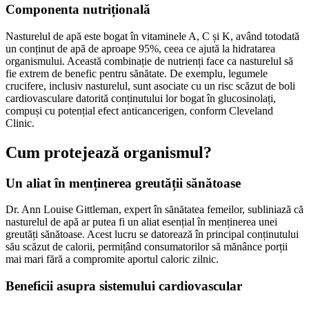
Componenta nutrițională
Nasturelul de apă este bogat în vitaminele A, C și K, având totodată
un conținut de apă de aproape 95%, ceea ce ajută la hidratarea
organismului. Această combinație de nutrienți face ca nasturelul să
fie extrem de benefic pentru sănătate. De exemplu, legumele
crucifere, inclusiv nasturelul, sunt asociate cu un risc scăzut de boli
cardiovasculare datorită conținutului lor bogat în glucosinolați,
compuși cu potențial efect anticancerigen, conform Cleveland
Clinic.
Cum protejează organismul?
Un aliat în menținerea greutății sănătoase
Dr. Ann Louise Gittleman, expert în sănătatea femeilor, subliniază că
nasturelul de apă ar putea fi un aliat esențial în menținerea unei
greutăți sănătoase. Acest lucru se datorează în principal conținutului
său scăzut de calorii, permițând consumatorilor să mănânce porții
mai mari fără a compromite aportul caloric zilnic.
Beneficii asupra sistemului cardiovascular