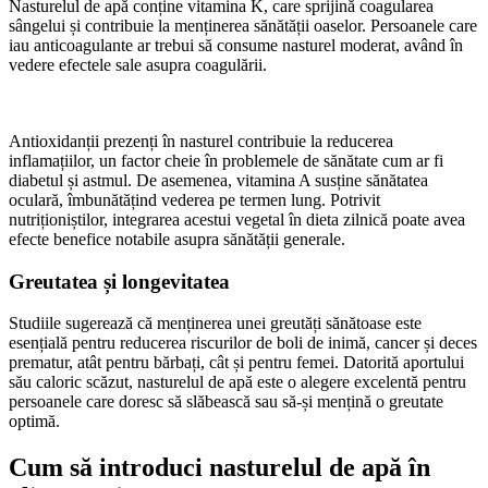
Nasturelul de apă conține vitamina K, care sprijină coagularea
sângelui și contribuie la menținerea sănătății oaselor. Persoanele care
iau anticoagulante ar trebui să consume nasturel moderat, având în
vedere efectele sale asupra coagulării.
Antioxidanții prezenți în nasturel contribuie la reducerea
inflamațiilor, un factor cheie în problemele de sănătate cum ar fi
diabetul și astmul. De asemenea, vitamina A susține sănătatea
oculară, îmbunătățind vederea pe termen lung. Potrivit
nutriționiștilor, integrarea acestui vegetal în dieta zilnică poate avea
efecte benefice notabile asupra sănătății generale.
Greutatea și longevitatea
Studiile sugerează că menținerea unei greutăți sănătoase este
esențială pentru reducerea riscurilor de boli de inimă, cancer și deces
prematur, atât pentru bărbați, cât și pentru femei. Datorită aportului
său caloric scăzut, nasturelul de apă este o alegere excelentă pentru
persoanele care doresc să slăbească sau să-și mențină o greutate
optimă.
Cum să introduci nasturelul de apă în