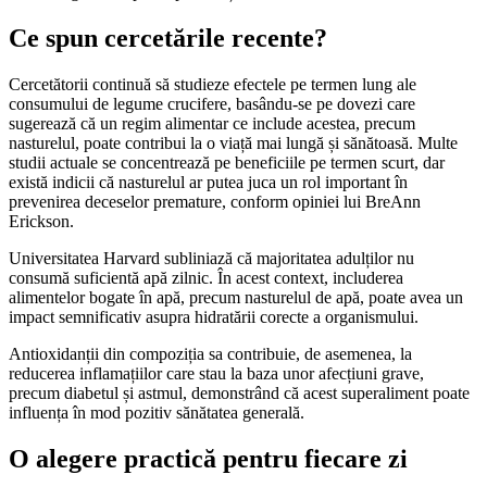
Ce spun cercetările recente?
Cercetătorii continuă să studieze efectele pe termen lung ale
consumului de legume crucifere, basându-se pe dovezi care
sugerează că un regim alimentar ce include acestea, precum
nasturelul, poate contribui la o viață mai lungă și sănătoasă. Multe
studii actuale se concentrează pe beneficiile pe termen scurt, dar
există indicii că nasturelul ar putea juca un rol important în
prevenirea deceselor premature, conform opiniei lui BreAnn
Erickson.
Universitatea Harvard subliniază că majoritatea adulților nu
consumă suficientă apă zilnic. În acest context, includerea
alimentelor bogate în apă, precum nasturelul de apă, poate avea un
impact semnificativ asupra hidratării corecte a organismului.
Antioxidanții din compoziția sa contribuie, de asemenea, la
reducerea inflamațiilor care stau la baza unor afecțiuni grave,
precum diabetul și astmul, demonstrând că acest superaliment poate
influența în mod pozitiv sănătatea generală.
O alegere practică pentru fiecare zi