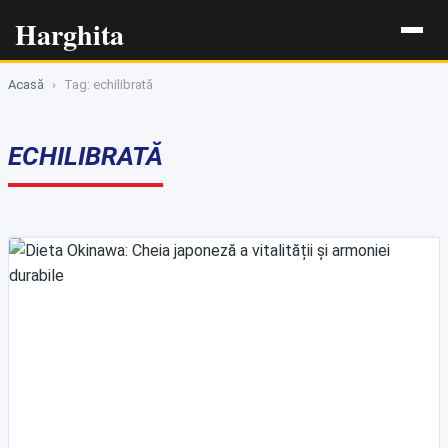
Harghita
Acasă
›
Tag: echilibrată
ECHILIBRATĂ