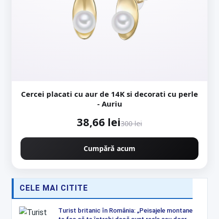
Cercei placati cu aur de 14K si decorati cu perle
- Auriu
38,66 lei
300 lei
Cumpără acum
CELE MAI CITITE
Turist britanic în România: „Peisajele montane