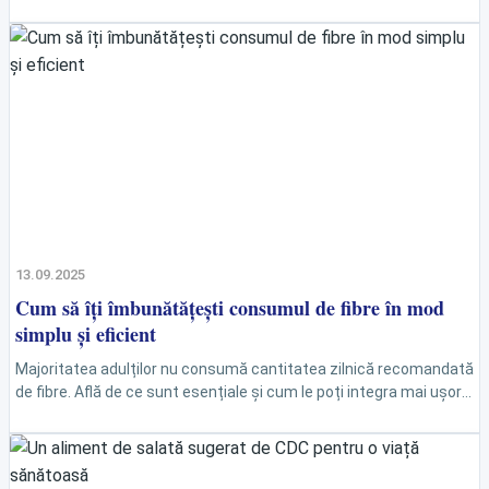
pentru sănătate, nu toate produsele ultraprocesate sunt nocive.
În...
13.09.2025
Cum să îți îmbunătățești consumul de fibre în mod
simplu și eficient
Majoritatea adulților nu consumă cantitatea zilnică recomandată
de fibre. Află de ce sunt esențiale și cum le poți integra mai ușor
în alimentația ta. Fibrele alimentare,...