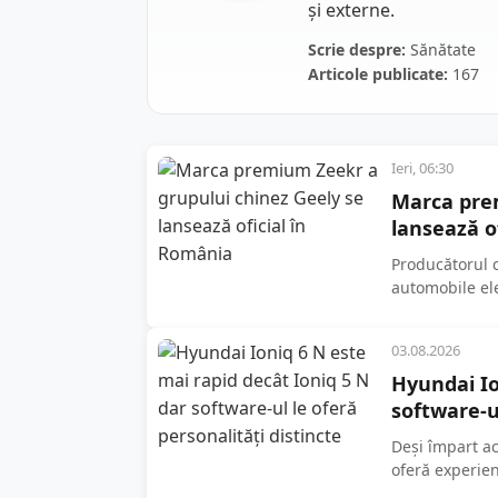
și externe.
Scrie despre:
Sănătate
Articole publicate:
167
Ieri, 06:30
Marca prem
lansează o
Producătorul 
automobile ele
shooting brake
03.08.2026
Hyundai Io
software-ul
Deși împart ac
oferă experien