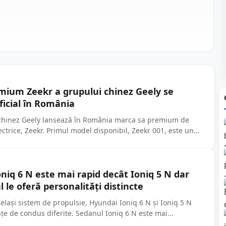
ium Zeekr a grupului chinez Geely se
ficial în România
chinez Geely lansează în România marca sa premium de
ctrice, Zeekr. Primul model disponibil, Zeekr 001, este un
 electric ce concurează...
niq 6 N este mai rapid decât Ioniq 5 N dar
 le oferă personalități distincte
elași sistem de propulsie, Hyundai Ioniq 6 N și Ioniq 5 N
țe de condus diferite. Sedanul Ioniq 6 N este mai...