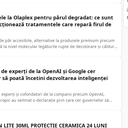
ele la Olaplex pentru părul degradat: ce sunt
cționează tratamentele care repară firul de
de păr accesibile, alternative la produsele premium precum
ă la nivel molecular legăturile rupte de decolorare și căldură.
 ingrediente precum acid...
 de experți de la OpenAI și Google cer
 să poată încetini dezvoltarea inteligenței
e experți și cofondatori de la companii precum OpenAI,
ropic au semnat o declarație prin care cer guvernelor să
 LITE 30ML PROTECTIE CERAMICA 24 LUNI