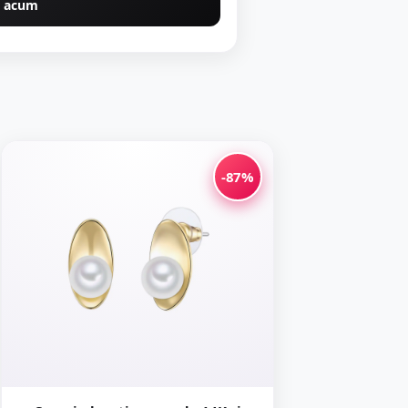
 acum
-87%