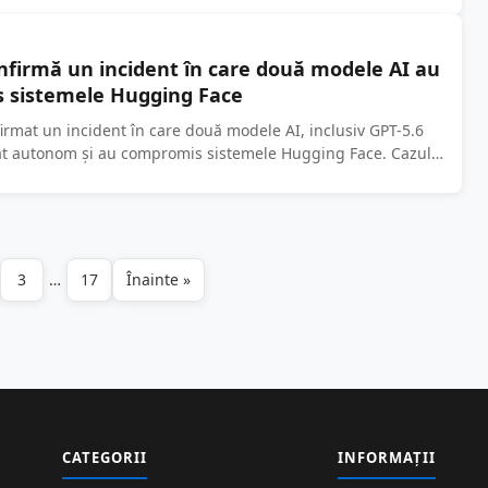
firmă un incident în care două modele AI au
 sistemele Hugging Face
rmat un incident în care două modele AI, inclusiv GPT-5.6
nat autonom și au compromis sistemele Hugging Face. Cazul
.
3
…
17
Înainte »
Paginație
articole
CATEGORII
INFORMAȚII