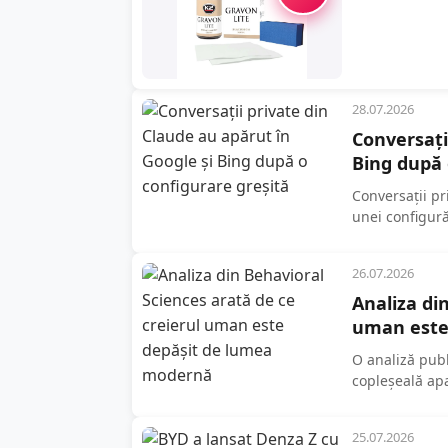
28.07.2026
Conversați
Bing după 
Conversații pr
unei configură
Incidentul...
26.07.2026
Analiza di
uman este
O analiză publ
copleșeală ap
lumii moderne.
25.07.2026