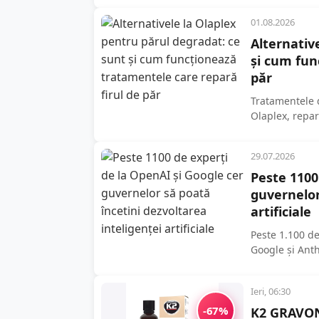
01.08.2026
Alternativ
și cum fun
păr
Tratamentele 
Olaplex, repar
Acestea conțin
29.07.2026
Peste 1100
guvernelor
artificiale
Peste 1.100 d
Google și Anth
susțină o...
Ieri, 06:30
-67%
K2 GRAVON