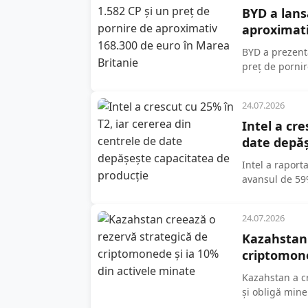
BYD a lans
aproximati
BYD a prezent
preț de pornir
24.07.2026
Intel a cre
date depăș
Intel a raport
avansul de 59%
24.07.2026
Kazahstan 
criptomone
Kazahstan a c
și obligă miner
minate, după c