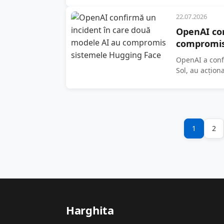
22.07.2026
OpenAI con
compromis
OpenAI a confi
Sol, au acțio
ridică semne..
1
2
Harghita