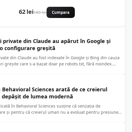
62 lei
189 lei
Cumpara
i private din Claude au apărut în Google și
o configurare greșită
ivate din Claude au fost indexate în Google și Bing din cauza
ri greșite care s-a bazat doar pe robots.txt, fără noindex.
n Behavioral Sciences arată de ce creierul
 depășit de lumea modernă
icată în Behavioral Sciences susține că senzația de
are și pentru că creierul uman nu a evoluat pentru presiunea
 Textul...