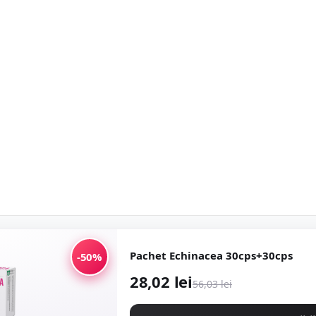
Pachet Echinacea 30cps+30cps
-50%
28,02 lei
56,03 lei