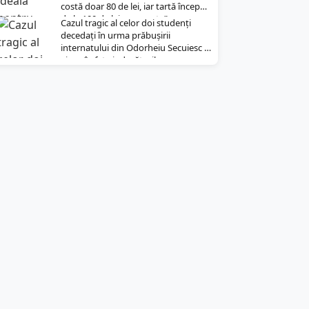
costă doar 80 de lei, iar tartă începe
de la 100 de lei pe noapte”
Cazul tragic al celor doi studenți
decedați în urma prăbușirii
internatului din Odorheiu Secuiesc a
ajuns în fața judecătorilor