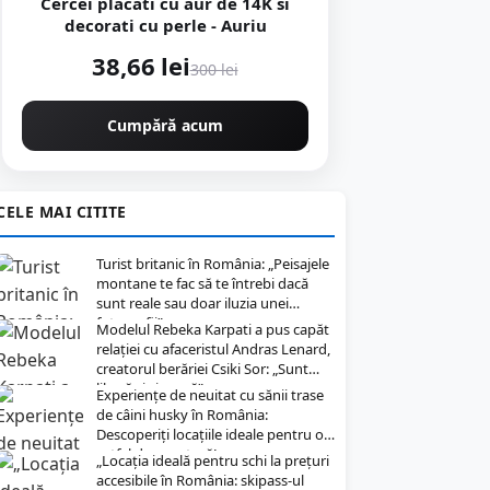
Cercei placati cu aur de 14K si
decorati cu perle - Auriu
38,66 lei
300 lei
Cumpără acum
CELE MAI CITITE
Turist britanic în România: „Peisajele
montane te fac să te întrebi dacă
sunt reale sau doar iluzia unei
fotografii”
Modelul Rebeka Karpati a pus capăt
relației cu afaceristul Andras Lenard,
creatorul berăriei Csiki Sor: „Sunt
liberă și singură”
Experiențe de neuitat cu sănii trase
de câini husky în România:
Descoperiți locațiile ideale pentru o
astfel de aventură!
„Locația ideală pentru schi la prețuri
accesibile în România: skipass-ul