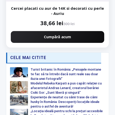
Cercei placati cu aur de 14K si decorati cu perle
- Auriu
38,66 lei
300 lei
Cumpără acum
CELE MAI CITITE
Turist britanic în România: „Peisajele montane
te fac să te întrebi dacă sunt reale sau doar
iluzia unei fotografii”
Modelul Rebeka Karpati a pus capăt relației cu
afaceristul Andras Lenard, creatorul berăriei
Csiki Sor: „Sunt liberă și singură”
Experiențe de neuitat cu sănii trase de câini
husky în România: Descoperiți locațiile ideale
pentru o astfel de aventură!
„Locația ideală pentru schi la prețuri accesibile