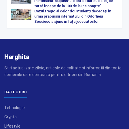
în România: skipass-ul costă doar 80 de lei, iar
tartă începe de la 100 de lei pe noapte”
Cazul tragic al celor doi studenți decedați în
urma prăbușirii internatului din Odorheiu
Secuiesc a ajuns în fața judecătorilor
Harghita
Stiri actualizate zilnic, articole de calitate si informatii din toate
domeniile care conteaza pentru cititorii din Romania.
CATEGORII
Tehnologie
Crypto
Lifestyle