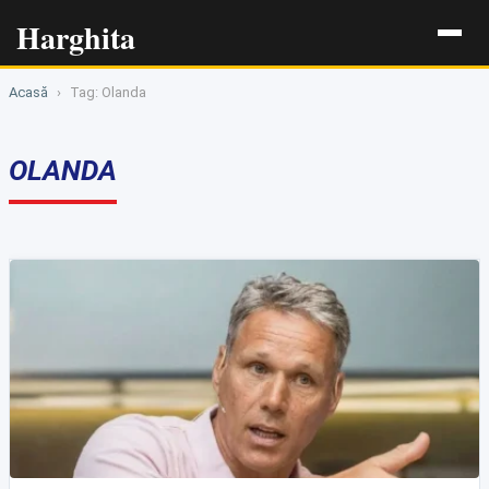
Harghita
Acasă
›
Tag: Olanda
OLANDA