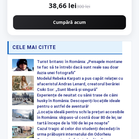
38,66 lei
300 lei
Cumpără acum
CELE MAI CITITE
Turist britanic în România: „Peisajele montane
te fac să te întrebi dacă sunt reale sau doar
iluzia unei fotografii”
Modelul Rebeka Karpati a pus capăt relației cu
afaceristul Andras Lenard, creatorul berăriei
Csiki Sor: „Sunt liberă și singură”
Experiențe de neuitat cu sănii trase de câini
husky în România: Descoperiți locațiile ideale
pentru o astfel de aventură!
„Locația ideală pentru schi la prețuri accesibile
în România: skipass-ul costă doar 80 de lei, iar
tartă începe de la 100 de lei pe noapte”
Cazul tragic al celor doi studenți decedați în
urma prăbușirii internatului din Odorheiu