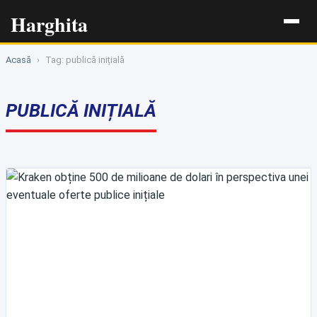
Harghita
Acasă
›
Tag: publică inițială
PUBLICĂ INIȚIALĂ