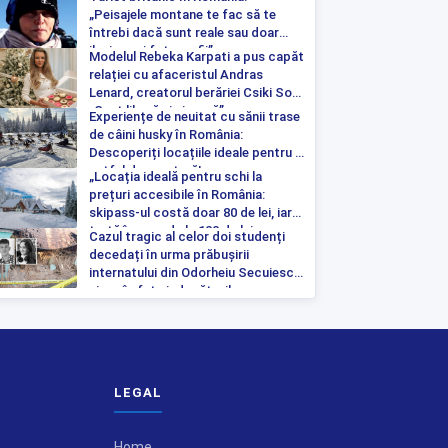
„Peisajele montane te fac să te
întrebi dacă sunt reale sau doar
iluzia unei fotografii”
Modelul Rebeka Karpati a pus capăt
relației cu afaceristul Andras
Lenard, creatorul berăriei Csiki Sor:
„Sunt liberă și singură”
Experiențe de neuitat cu sănii trase
de câini husky în România:
Descoperiți locațiile ideale pentru o
astfel de aventură!
„Locația ideală pentru schi la
prețuri accesibile în România:
skipass-ul costă doar 80 de lei, iar
tartă începe de la 100 de lei pe
Cazul tragic al celor doi studenți
noapte”
decedați în urma prăbușirii
internatului din Odorheiu Secuiesc a
ajuns în fața judecătorilor
LEGAL
Home