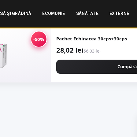
SĂ ȘI GRĂDINĂ
ECOMONIE
SĂNĂTATE
EXTERNE
Pachet Echinacea 30cps+30cps
-50%
28,02 lei
56,03 lei
Cumpără