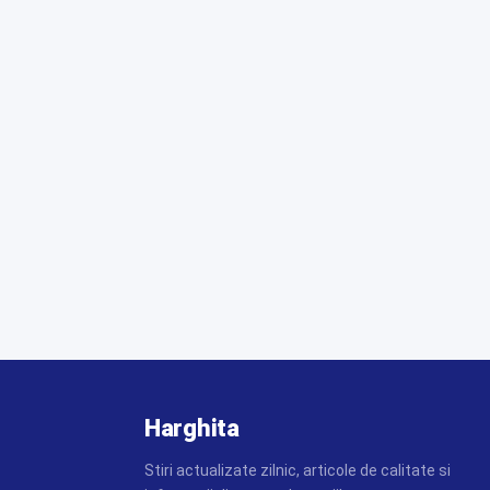
Harghita
Stiri actualizate zilnic, articole de calitate si