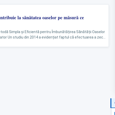
ontribuie la sănătatea oaselor pe măsură ce
Metodă Simpla și Eficientă pentru Îmbunătățirea Sănătății Oaselor
lator Un studiu din 2014 a evidențiat faptul că efectuarea a zece
oate...