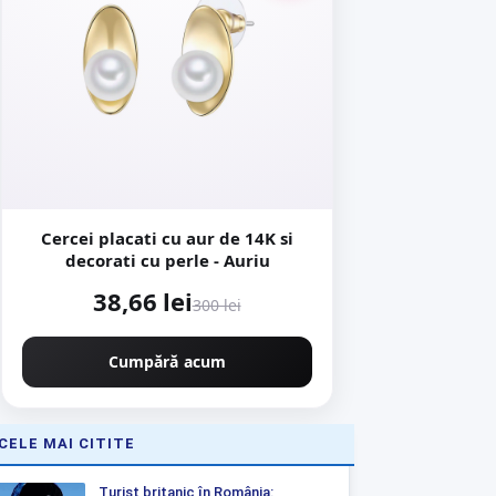
Cercei placati cu aur de 14K si
decorati cu perle - Auriu
38,66 lei
300 lei
Cumpără acum
CELE MAI CITITE
Turist britanic în România: