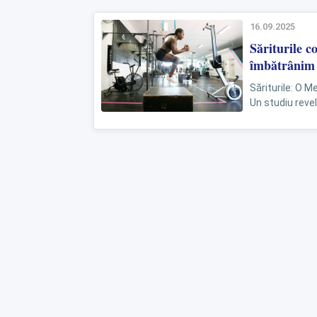
16.09.2025
Săriturile c
îmbătrânim
Săriturile: O 
Un studiu reve
sărituri zilnic p