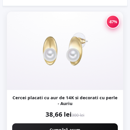
necesar, care până acum se măsura în luni. Cum funcționează
transportul...
-87%
Cercei placati cu aur de 14K si decorati cu perle
- Auriu
38,66 lei
300 lei
Cumpără acum