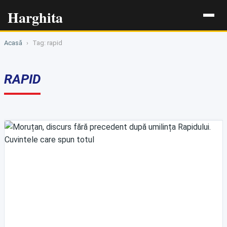
Harghita
Acasă
›
Tag: rapid
RAPID