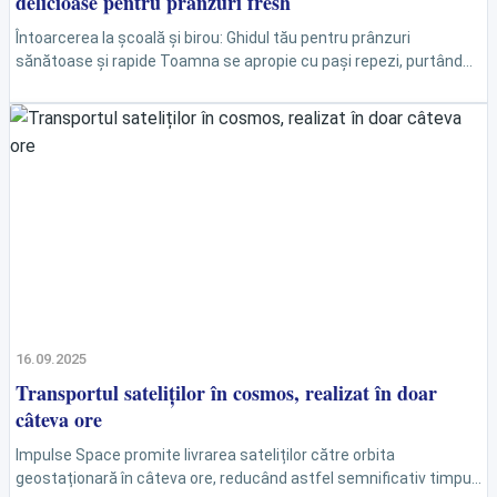
delicioase pentru prânzuri fresh
Întoarcerea la școală și birou: Ghidul tău pentru prânzuri
sănătoase și rapide Toamna se apropie cu pași repezi, purtând
cu ea nu doar o schimbare în...
16.09.2025
Transportul sateliților în cosmos, realizat în doar
câteva ore
Impulse Space promite livrarea sateliților către orbita
geostaționară în câteva ore, reducând astfel semnificativ timpul