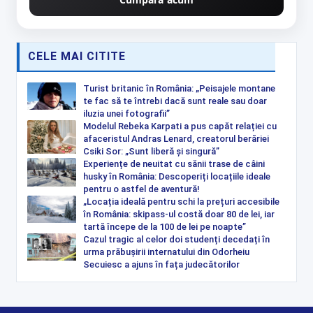
CELE MAI CITITE
Turist britanic în România: „Peisajele montane
te fac să te întrebi dacă sunt reale sau doar
iluzia unei fotografii”
Modelul Rebeka Karpati a pus capăt relației cu
afaceristul Andras Lenard, creatorul berăriei
Csiki Sor: „Sunt liberă și singură”
Experiențe de neuitat cu sănii trase de câini
husky în România: Descoperiți locațiile ideale
pentru o astfel de aventură!
„Locația ideală pentru schi la prețuri accesibile
în România: skipass-ul costă doar 80 de lei, iar
tartă începe de la 100 de lei pe noapte”
Cazul tragic al celor doi studenți decedați în
urma prăbușirii internatului din Odorheiu
Secuiesc a ajuns în fața judecătorilor