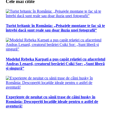
Cele mai citite
Turist britanic în România: „Peisajele montane te fac să te
întrebi dacă sunt reale sau doar iluzia unei fotografii”
Modelul Rebeka Karpati a pus capăt relației cu afaceristul
Andras Lenard, creatorul berăriei Csiki Sor: „Sunt liberă
și singură”
Experiențe de neuitat cu sănii trase de câini husky în
România: Descoperiți locațiile ideale pentru o astfel de
aventură!