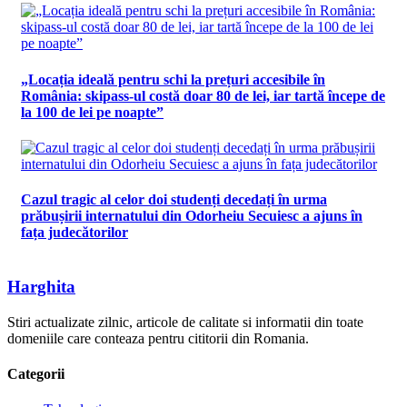
„Locația ideală pentru schi la prețuri accesibile în
România: skipass-ul costă doar 80 de lei, iar tartă începe de
la 100 de lei pe noapte”
Cazul tragic al celor doi studenți decedați în urma
prăbușirii internatului din Odorheiu Secuiesc a ajuns în
fața judecătorilor
Harghita
Stiri actualizate zilnic, articole de calitate si informatii din toate
domeniile care conteaza pentru cititorii din Romania.
Categorii