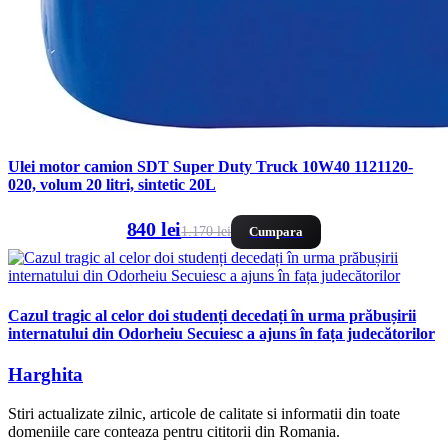
Ulei motor camion SDT Super Duty Truck 10W40 1121120-
020, volum 20 litri, sintetic 20L
840 lei
1.170 lei
Cumpara
Cazul tragic al celor doi studenți decedați în urma prăbușirii
internatului din Odorheiu Secuiesc a ajuns în fața judecătorilor
Harghita
Stiri actualizate zilnic, articole de calitate si informatii din toate
domeniile care conteaza pentru cititorii din Romania.