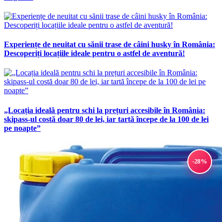
Experiențe de neuitat cu sănii trase de câini husky în România:
Descoperiți locațiile ideale pentru o astfel de aventură!
„Locația ideală pentru schi la prețuri accesibile în România:
skipass-ul costă doar 80 de lei, iar tartă începe de la 100 de lei
pe noapte”
-28%