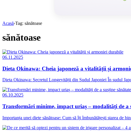
Acasă
›
Tag: sănătoase
sănătoase
06.11.2025
Dieta Okinawa: Cheia japoneză a vitalității și armoni
Dieta Okinawa: Secretul Longevității din Sudul Japoniei În sudul Japon
06.10.2025
Transformări minime, impact uriaș – modalități de a s
Importanța unei diete sănătoase: Cum să îți îmbunătățești starea de bine