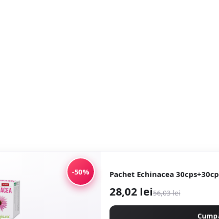
-50%
Pachet Echinacea 30cps+30cp
28,02 lei
56,03 lei
Cump