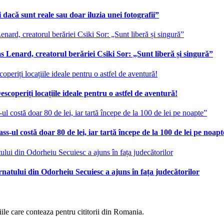
 dacă sunt reale sau doar iluzia unei fotografii”
 Lenard, creatorul berăriei Csiki Sor: „Sunt liberă și singură”
scoperiți locațiile ideale pentru o astfel de aventură!
ss-ul costă doar 80 de lei, iar tartă începe de la 100 de lei pe noap
ernatului din Odorheiu Secuiesc a ajuns în fața judecătorilor
eniile care conteaza pentru cititorii din Romania.