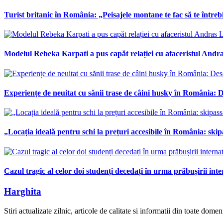
Turist britanic în România: „Peisajele montane te fac să te întrebi
Modelul Rebeka Karpati a pus capăt relației cu afaceristul Andras
Experiențe de neuitat cu sănii trase de câini husky în România: De
„Locația ideală pentru schi la prețuri accesibile în România: skipa
Cazul tragic al celor doi studenți decedați în urma prăbușirii int
Harghita
Stiri actualizate zilnic, articole de calitate si informatii din toate dom