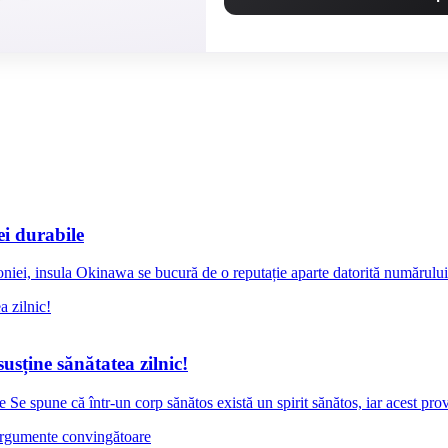
ei durabile
iei, insula Okinawa se bucură de o reputație aparte datorită numărului i
usține sănătatea zilnic!
 Se spune că într-un corp sănătos există un spirit sănătos, iar acest pro