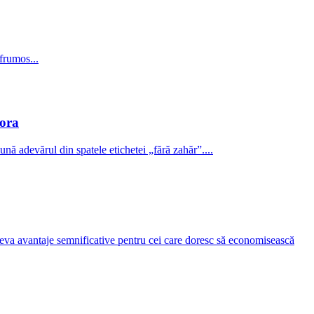
frumos...
tora
nă adevărul din spatele etichetei „fără zahăr”....
teva avantaje semnificative pentru cei care doresc să economisească