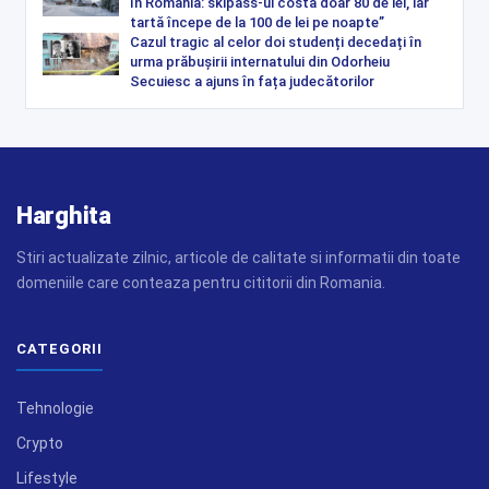
în România: skipass-ul costă doar 80 de lei, iar
tartă începe de la 100 de lei pe noapte”
Cazul tragic al celor doi studenți decedați în
urma prăbușirii internatului din Odorheiu
Secuiesc a ajuns în fața judecătorilor
Harghita
Stiri actualizate zilnic, articole de calitate si informatii din toate
domeniile care conteaza pentru cititorii din Romania.
CATEGORII
Tehnologie
Crypto
Lifestyle