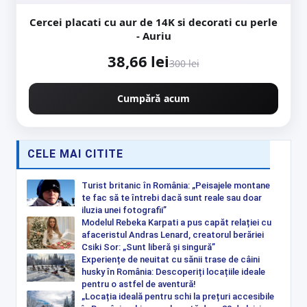
Cercei placati cu aur de 14K si decorati cu perle
- Auriu
38,66 lei
300 lei
Cumpără acum
CELE MAI CITITE
Turist britanic în România: „Peisajele montane
te fac să te întrebi dacă sunt reale sau doar
iluzia unei fotografii”
Modelul Rebeka Karpati a pus capăt relației cu
afaceristul Andras Lenard, creatorul berăriei
Csiki Sor: „Sunt liberă și singură”
Experiențe de neuitat cu sănii trase de câini
husky în România: Descoperiți locațiile ideale
pentru o astfel de aventură!
„Locația ideală pentru schi la prețuri accesibile