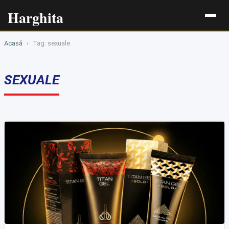
Harghita
Acasă
›
Tag: sexuale
SEXUALE