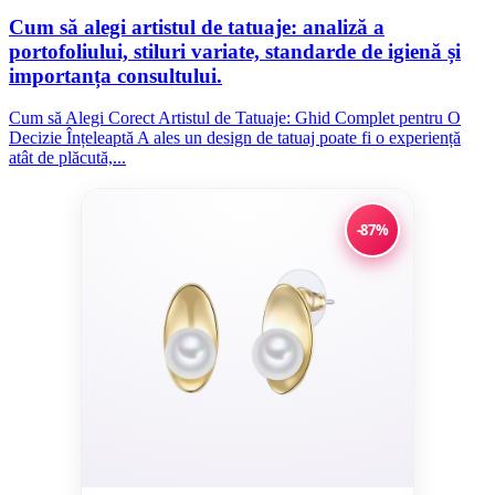
Cum să alegi artistul de tatuaje: analiză a
portofoliului, stiluri variate, standarde de igienă și
importanța consultului.
Cum să Alegi Corect Artistul de Tatuaje: Ghid Complet pentru O
Decizie Înțeleaptă A ales un design de tatuaj poate fi o experiență
atât de plăcută,...
-87%