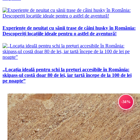
Experiențe de neuitat cu sănii trase de câini husky în România:
Descoperiți locațiile ideale pentru o astfel de aventură!
„Locația ideală pentru schi la prețuri accesibile în România:
skipass-ul costă doar 80 de lei, iar tartă începe de la 100 de lei
pe noapte”
-34%