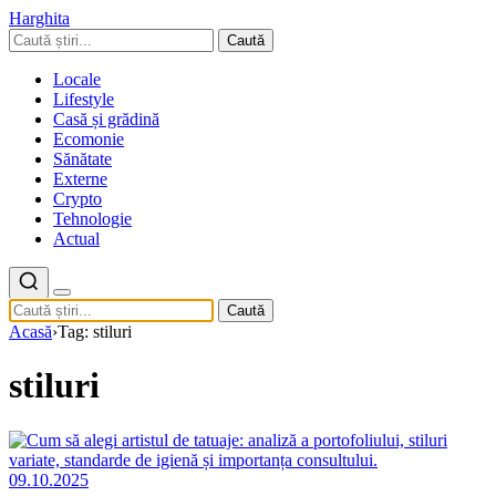
Harghita
Caută
Locale
Lifestyle
Casă și grădină
Ecomonie
Sănătate
Externe
Crypto
Tehnologie
Actual
Caută
Acasă
›
Tag: stiluri
stiluri
09.10.2025