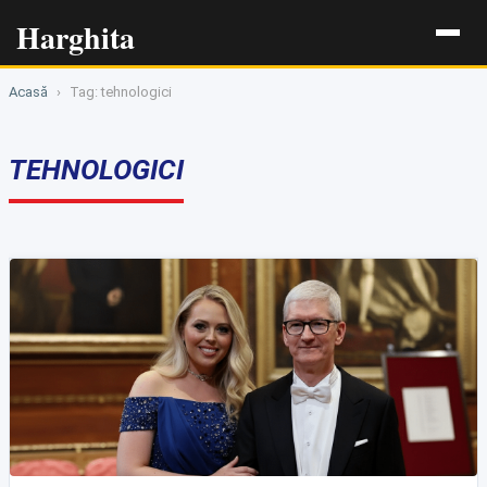
Harghita
Acasă
›
Tag: tehnologici
TEHNOLOGICI