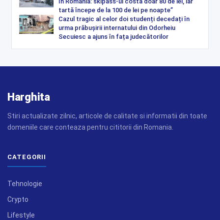
în România: skipass-ul costă doar 80 de lei, iar
tartă începe de la 100 de lei pe noapte”
Cazul tragic al celor doi studenți decedați în
urma prăbușirii internatului din Odorheiu
Secuiesc a ajuns în fața judecătorilor
Harghita
Stiri actualizate zilnic, articole de calitate si informatii din toate
domeniile care conteaza pentru cititorii din Romania.
CATEGORII
Tehnologie
Crypto
Lifestyle