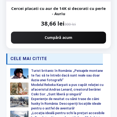
Cercei placati cu aur de 14K si decorati cu perle
- Auriu
38,66 lei
300 lei
Cumpără acum
CELE MAI CITITE
Turist britanic în România: „Peisajele montane
te fac să te întrebi dacă sunt reale sau doar
iluzia unei fotografii”
Modelul Rebeka Karpati a pus capăt relației cu
afaceristul Andras Lenard, creatorul berăriei
Csiki Sor: „Sunt liberă și singură”
Experiențe de neuitat cu sănii trase de câini
husky în România: Descoperiți locațiile ideale
pentru o astfel de aventură!
„Locația ideală pentru schi la prețuri accesibile