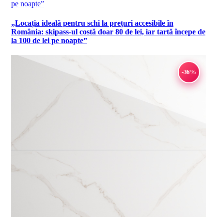
„Locația ideală pentru schi la prețuri accesibile în
România: skipass-ul costă doar 80 de lei, iar tartă începe de
la 100 de lei pe noapte”
-36%