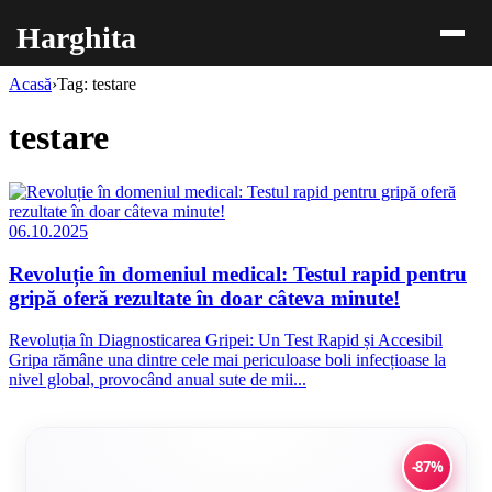
Harghita
Acasă
›
Tag: testare
testare
06.10.2025
Revoluție în domeniul medical: Testul rapid pentru
gripă oferă rezultate în doar câteva minute!
Revoluția în Diagnosticarea Gripei: Un Test Rapid și Accesibil
Gripa rămâne una dintre cele mai periculoase boli infecțioase la
nivel global, provocând anual sute de mii...
-87%