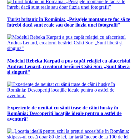
Turist britanic în România: „Peisajele montane te fac să te
întrebi dacă sunt reale sau doar iluzia unei fotografii”
Modelul Rebeka Karpati a pus capăt relației cu afaceristul
Andras Lenard, creatorul berăriei Csiki Sor: „Sunt liberă
și singură”
Experiențe de neuitat cu sănii trase de câini husky în
România: Descoperiți locațiile ideale pentru o astfel de
aventură!