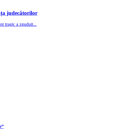
ața judecătorilor
 tragic a zguduit...
te”