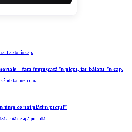
ortale – fata împușcată în piept, iar băiatul în cap.
când doi tineri din...
în timp ce noi plătim prețul”
ză acută de apă potabilă,...