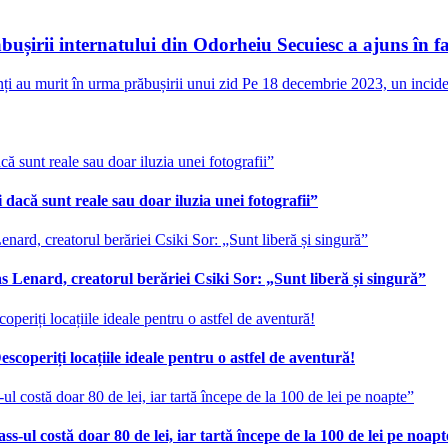
ăbușirii internatului din Odorheiu Secuiesc a ajuns în f
 au murit în urma prăbușirii unui zid Pe 18 decembrie 2023, un incident
 dacă sunt reale sau doar iluzia unei fotografii”
 Lenard, creatorul berăriei Csiki Sor: „Sunt liberă și singură”
scoperiți locațiile ideale pentru o astfel de aventură!
ss-ul costă doar 80 de lei, iar tartă începe de la 100 de lei pe noap