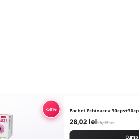
-50%
Pachet Echinacea 30cps+30cp
28,02 lei
56,03 lei
Cump