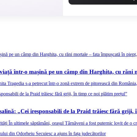
ă viață într-o mașină pe un câmp din Harghita, cu răni m
hita Tragedia s-a petrecut într-o zonă extrem de pitorească din România, 
lină: „Cei iresponsabili de la Praid trăiesc fără griji, 
ăți În ultimele săptămâni, orașul Târnăveni a fost puternic lovit de o cri