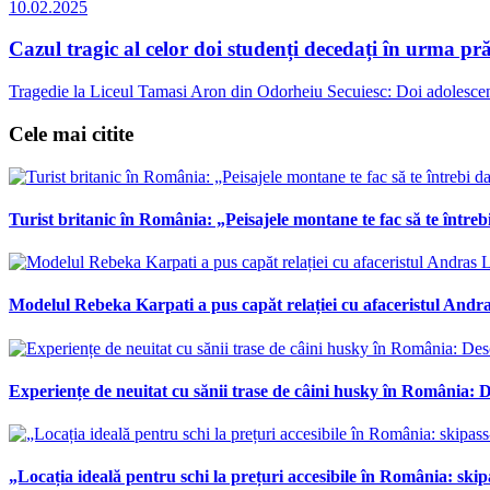
10.02.2025
Cazul tragic al celor doi studenți decedați în urma pr
Tragedie la Liceul Tamasi Aron din Odorheiu Secuiesc: Doi adolescenți
Cele mai citite
Turist britanic în România: „Peisajele montane te fac să te întrebi
Modelul Rebeka Karpati a pus capăt relației cu afaceristul Andras
Experiențe de neuitat cu sănii trase de câini husky în România: De
„Locația ideală pentru schi la prețuri accesibile în România: skipa