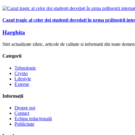
Cazul tragic al celor doi studenți decedați în urma prăbușirii int
Harghita
Stiri actualizate zilnic, articole de calitate si informatii din toate dom
Categorii
Tehnologie
Crypto
Lifestyle
Externe
Informații
Despre noi
Contact
Echipa redacțională
Publicitate