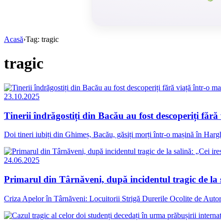
Acasă
›
Tag: tragic
tragic
23.10.2025
Tinerii îndrăgostiți din Bacău au fost descoperiți făr
Doi tineri iubiți din Ghimeș, Bacău, găsiți morți într-o mașină în Harg
24.06.2025
Primarul din Târnăveni, după incidentul tragic de la sa
Criza Apelor în Târnăveni: Locuitorii Strigă Durerile Ocolite de Autorit