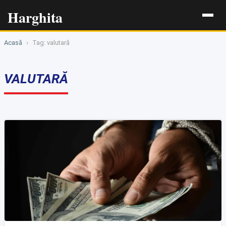
Harghita
Acasă
›
Tag: valutară
VALUTARĂ