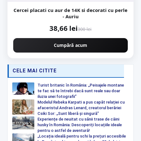
Cercei placati cu aur de 14K si decorati cu perle
- Auriu
38,66 lei
300 lei
Cumpără acum
CELE MAI CITITE
Turist britanic în România: „Peisajele montane
te fac să te întrebi dacă sunt reale sau doar
iluzia unei fotografii”
Modelul Rebeka Karpati a pus capăt relației cu
afaceristul Andras Lenard, creatorul berăriei
Csiki Sor: „Sunt liberă și singură”
Experiențe de neuitat cu sănii trase de câini
husky în România: Descoperiți locațiile ideale
pentru o astfel de aventură!
„Locația ideală pentru schi la prețuri accesibile