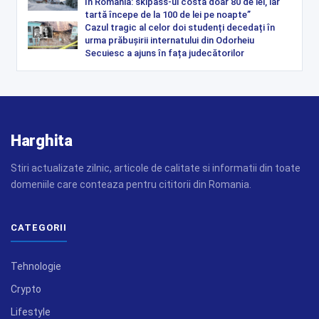
în România: skipass-ul costă doar 80 de lei, iar
tartă începe de la 100 de lei pe noapte”
Cazul tragic al celor doi studenți decedați în
urma prăbușirii internatului din Odorheiu
Secuiesc a ajuns în fața judecătorilor
Harghita
Stiri actualizate zilnic, articole de calitate si informatii din toate
domeniile care conteaza pentru cititorii din Romania.
CATEGORII
Tehnologie
Crypto
Lifestyle