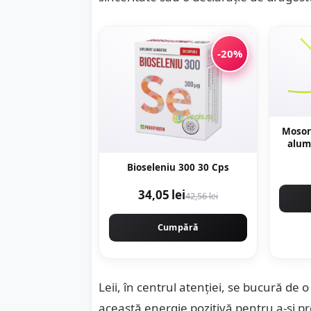
-20%
Mosor
alum
mon
Bioseleniu 300 30 Cps
34,05 lei
42,56 lei
Cumpără
Leii, în centrul atenției, se bucură de o
această energie pozitivă pentru a-și pr