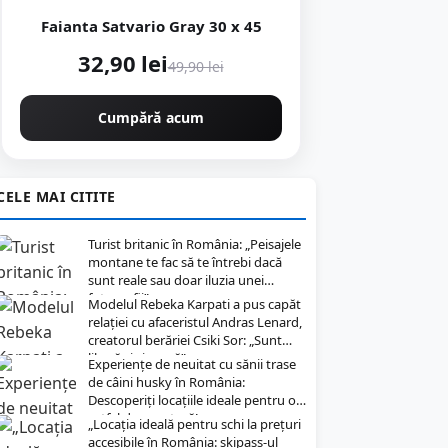
Faianta Satvario Gray 30 x 45
32,90 lei
49,90 lei
Cumpără acum
CELE MAI CITITE
Turist britanic în România: „Peisajele
montane te fac să te întrebi dacă
sunt reale sau doar iluzia unei
fotografii”
Modelul Rebeka Karpati a pus capăt
relației cu afaceristul Andras Lenard,
creatorul berăriei Csiki Sor: „Sunt
liberă și singură”
Experiențe de neuitat cu sănii trase
de câini husky în România:
Descoperiți locațiile ideale pentru o
astfel de aventură!
„Locația ideală pentru schi la prețuri
accesibile în România: skipass-ul