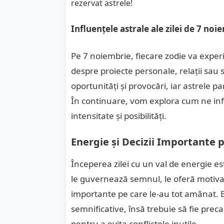
Influențele astrale ale zilei de 7 no
Pe 7 noiembrie, fiecare zodie va exper
despre proiecte personale, relații sau
oportunități și provocări, iar astrele p
În continuare, vom explora cum ne infl
intensitate și posibilități.
Energie și Decizii Importante 
Începerea zilei cu un val de energie es
le guvernează semnul, le oferă motivaț
importante pe care le-au tot amânat. 
semnificative, însă trebuie să fie preca
pentru a evita conflictele inutile.