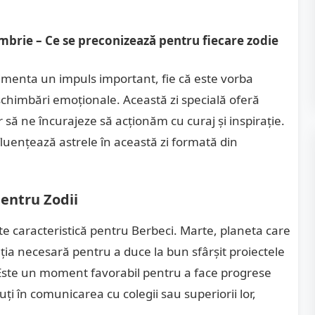
iembrie – Ce se preconizează pentru fiecare zodie
imenta un impuls important, fie că este vorba
 schimbări emoționale. Această zi specială oferă
ar să ne încurajeze să acționăm cu curaj și inspirație.
uențează astrele în această zi formată din
pentru Zodii
te caracteristică pentru Berbeci. Marte, planeta care
ia necesară pentru a duce la bun sfârșit proiectele
Este un moment favorabil pentru a face progrese
uți în comunicarea cu colegii sau superiorii lor,