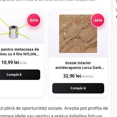
-50%
-34%
 pentru motocoasa de
iniu cu 4 fire NYLON,
taj rapid. CMP1594
10,99 lei
22 lei
Gresie interior
antiderapanta Lorca Dark
Brown 30 x 30 cm mata tip
Cumpără
32,90 lei
49,90 lei
marmura
Cumpără
 zi plină de oportunități sociale. Aceștia pot profita de
omova ideile sau pentru a prelua inițiativa într-un