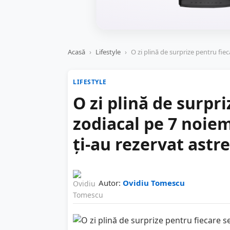
Acasă
›
Lifestyle
›
O zi plină de surprize pentru fie
LIFESTYLE
O zi plină de surpr
zodiacal pe 7 noie
ţi-au rezervat astre
Autor:
Ovidiu Tomescu