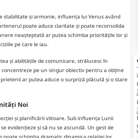
de stabilitate și armonie, influența lui Venus având
partenerul poate aduce claritate și poate reconsolida
punere neașteptată ar putea schimba prioritățile lor și
ciziile pe care le iau.
ea și abilitățile de comunicare, strălucesc în
se concentreze pe un singur obiectiv pentru a obține
prietenii ar putea aduce o surpriză plăcută și o stare
nități Noi
cției și planificării viitoare. Sub influența Lunii
să se evidențieze și să nu se ascundă. Un gest de
e poate schimba dramatic dinamica relației lor.