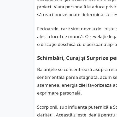
proiect. Viața personală le aduce privi
să reacționeze poate determina succesu
Fecioarele, care simt nevoia de liniște ș
ales la locul de muncă. O revelație lega
o discuție deschisă cu o persoană apro
Schimbări, Curaj și Surprize p
Balanțele se concentrează asupra relați
sentimentală părea stagnată, acum se 
asemenea, energia zilei favorizează acti
exprimare personală.
Scorpionii, sub influența puternică a So
clarității. Această zi este ideală pentr