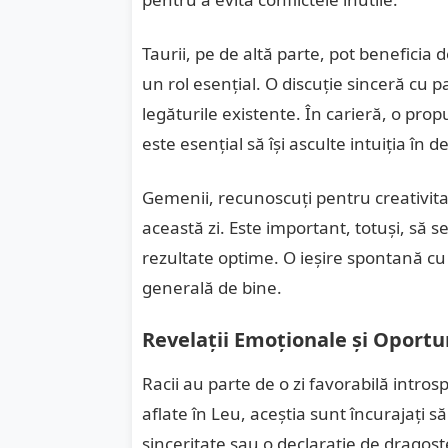
Taurii, pe de altă parte, pot beneficia 
un rol esențial. O discuție sinceră cu 
legăturile existente. În carieră, o pro
este esențial să își asculte intuiția în de
Gemenii, recunoscuți pentru creativitat
această zi. Este important, totuși, să 
rezultate optime. O ieșire spontană cu 
generală de bine.
Revelații Emoționale și Oportu
Racii au parte de o zi favorabilă introspe
aflate în Leu, aceștia sunt încurajați 
sinceritate sau o declarație de dragost