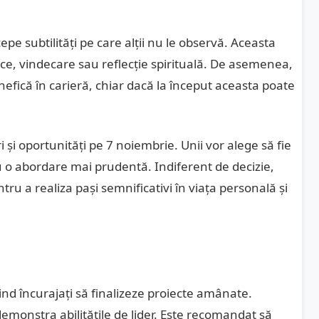
rcepe subtilități pe care alții nu le observă. Aceasta
stice, vindecare sau reflecție spirituală. De asemenea,
efică în carieră, chiar dacă la început aceasta poate
 și oportunități pe 7 noiembrie. Unii vor alege să fie
tru o abordare mai prudentă. Indiferent de decizie,
ntru a realiza pași semnificativi în viața personală și
fiind încurajați să finalizeze proiecte amânate.
emonstra abilitățile de lider. Este recomandat să