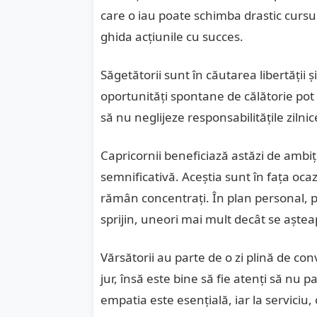
care o iau poate schimba drastic cursul u
ghida acțiunile cu succes.
Săgetătorii sunt în căutarea libertății ș
oportunități spontane de călătorie pot 
să nu neglijeze responsabilitățile zilni
Capricornii beneficiază astăzi de ambiție
semnificativă. Aceștia sunt în fața oca
rămân concentrați. În plan personal, pe
sprijin, uneori mai mult decât se aștea
Vărsătorii au parte de o zi plină de conv
jur, însă este bine să fie atenți să nu par
empatia este esențială, iar la serviciu