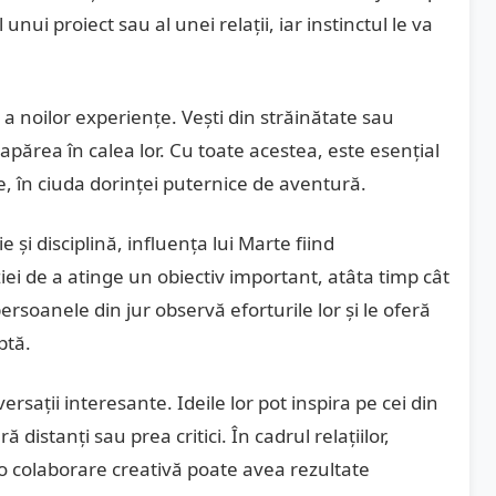
nui proiect sau al unei relații, iar instinctul le va
i a noilor experiențe. Vești din străinătate sau
apărea în calea lor. Cu toate acestea, este esențial
ce, în ciuda dorinței puternice de aventură.
 și disciplină, influența lui Marte fiind
ziei de a atinge un obiectiv important, atâta timp cât
rsoanele din jur observă eforturile lor și le oferă
ptă.
ersații interesante. Ideile lor pot inspira pe cei din
ă distanți sau prea critici. În cadrul relațiilor,
, o colaborare creativă poate avea rezultate