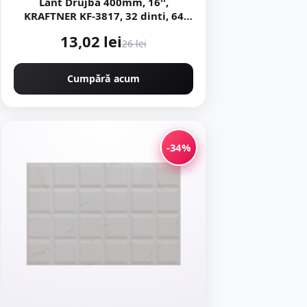
Lant Drujba 400mm, 16'',
KRAFTNER KF-3817, 32 dinti, 64
pinteni, pas 0.325 motofierastrau
13,02 lei
26 lei
Cumpără acum
-34%