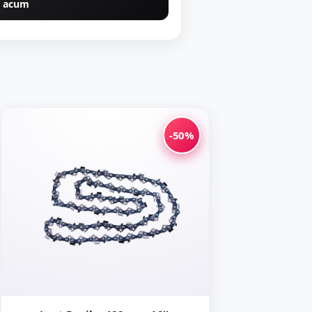
 acum
-50%