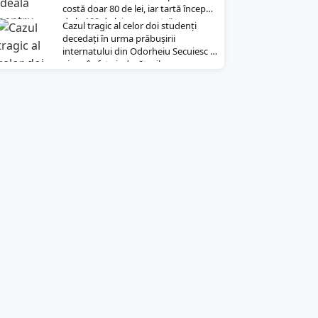
costă doar 80 de lei, iar tartă începe
de la 100 de lei pe noapte”
Cazul tragic al celor doi studenți
decedați în urma prăbușirii
internatului din Odorheiu Secuiesc a
ajuns în fața judecătorilor