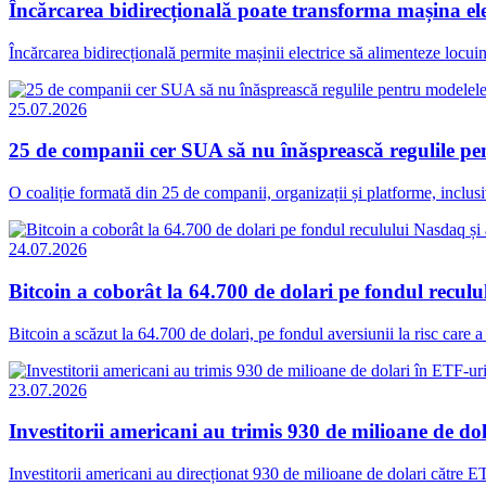
Încărcarea bidirecțională poate transforma mașina elec
Încărcarea bidirecțională permite mașinii electrice să alimenteze locuinț
25.07.2026
25 de companii cer SUA să nu înăsprească regulile p
O coaliție formată din 25 de companii, organizații și platforme, inclus
24.07.2026
Bitcoin a coborât la 64.700 de dolari pe fondul reculul
Bitcoin a scăzut la 64.700 de dolari, pe fondul aversiunii la risc care a 
23.07.2026
Investitorii americani au trimis 930 de milioane de dol
Investitorii americani au direcționat 930 de milioane de dolari către ET