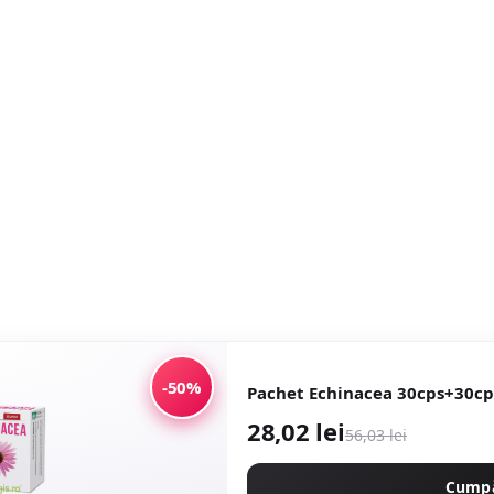
-50%
Pachet Echinacea 30cps+30cp
28,02 lei
56,03 lei
Cump