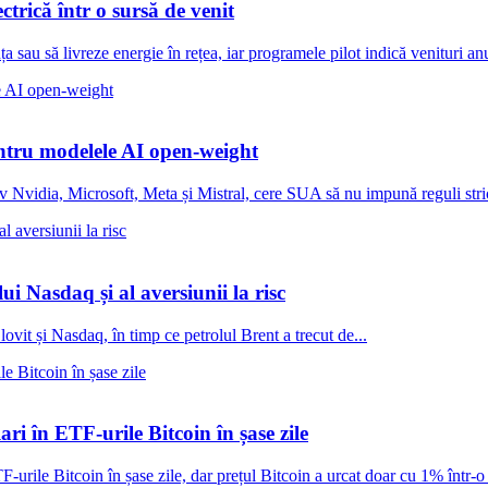
trică într o sursă de venit
a sau să livreze energie în rețea, iar programele pilot indică venituri anu
entru modelele AI open-weight
iv Nvidia, Microsoft, Meta și Mistral, cere SUA să nu impună reguli stri
ui Nasdaq și al aversiunii la risc
lovit și Nasdaq, în timp ce petrolul Brent a trecut de...
ari în ETF-urile Bitcoin în șase zile
F-urile Bitcoin în șase zile, dar prețul Bitcoin a urcat doar cu 1% într-o