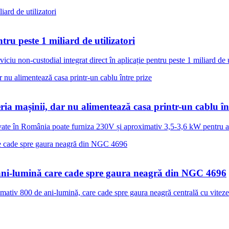
ru peste 1 miliard de utilizatori
iu non-custodial integrat direct în aplicație pentru peste 1 miliard de uti
ria mașinii, dar nu alimentează casa printr-un cablu în
te în România poate furniza 230V și aproximativ 3,5-3,6 kW pentru apar
ani-lumină care cade spre gaura neagră din NGC 4696
tiv 800 de ani-lumină, care cade spre gaura neagră centrală cu viteze.