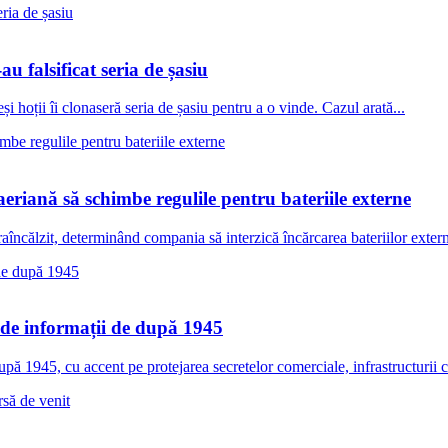
u falsificat seria de șasiu
 hoții îi clonaseră seria de șasiu pentru a o vinde. Cazul arată...
aeriană să schimbe regulile pentru bateriile externe
aîncălzit, determinând compania să interzică încărcarea bateriilor externe
 de informații de după 1945
ă 1945, cu accent pe protejarea secretelor comerciale, infrastructurii crit