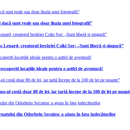
 dacă sunt reale sau doar iluzia unei fotografii”
 Lenard, creatorul berăriei Csiki Sor: „Sunt liberă și singură”
scoperiți locațiile ideale pentru o astfel de aventură!
ss-ul costă doar 80 de lei, iar tartă începe de la 100 de lei pe noap
ernatului din Odorheiu Secuiesc a ajuns în fața judecătorilor