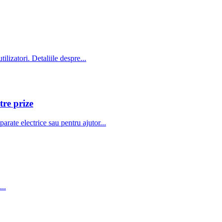
lizatori. Detaliile despre...
tre prize
ate electrice sau pentru ajutor...
..