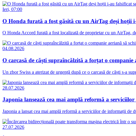
Ieri, 07:00
O Honda furată a fost găsită cu un AirTag deși hoții i-a
O Honda Accord furată a fost localizată de proprietar cu un AirTag, deși
04.08.2026
O carcasă de căști supraîncălzită a forțat o companie 
Un zbor Swiss a aterizat de urgență după ce o carcasă de căști s-a supr
28.07.2026
Japonia lansează cea mai amplă reformă a serviciilor
Japonia a lansat cea mai amplă reformă a serviciilor de informații de dup
27.07.2026