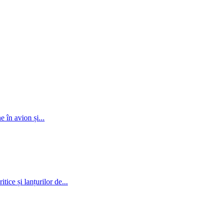
 în avion și...
ice și lanțurilor de...