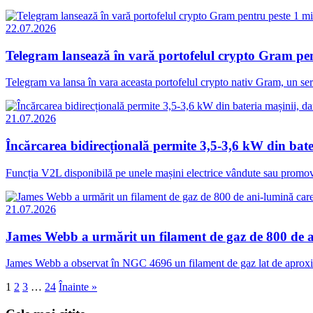
22.07.2026
Telegram lansează în vară portofelul crypto Gram pent
Telegram va lansa în vara aceasta portofelul crypto nativ Gram, un servic
21.07.2026
Încărcarea bidirecțională permite 3,5-3,6 kW din bate
Funcția V2L disponibilă pe unele mașini electrice vândute sau promova
21.07.2026
James Webb a urmărit un filament de gaz de 800 de 
James Webb a observat în NGC 4696 un filament de gaz lat de aproxima
Paginație
1
2
3
…
24
Înainte »
articole