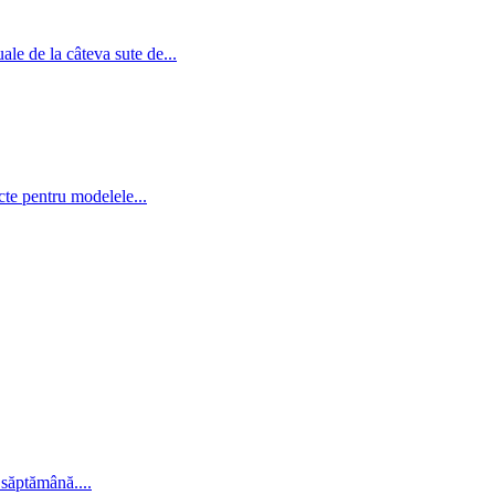
ale de la câteva sute de...
cte pentru modelele...
 săptămână....