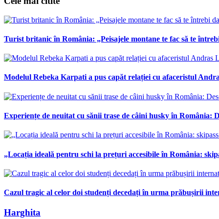
Cele mai citite
Turist britanic în România: „Peisajele montane te fac să te întrebi
Modelul Rebeka Karpati a pus capăt relației cu afaceristul Andras
Experiențe de neuitat cu sănii trase de câini husky în România: De
„Locația ideală pentru schi la prețuri accesibile în România: skipa
Cazul tragic al celor doi studenți decedați în urma prăbușirii int
Harghita