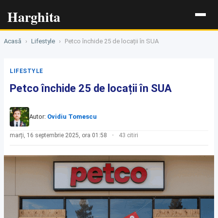
Harghita
Acasă
›
Lifestyle
›
Petco închide 25 de locații în SUA
LIFESTYLE
Petco închide 25 de locații în SUA
Autor:
Ovidiu Tomescu
marți, 16 septembrie 2025, ora 01:58
43 citiri