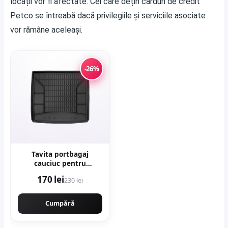
locații vor fi afectate. Cei care dețin carduri de credit
Petco se întreabă dacă privilegiile și serviciile asociate
vor rămâne aceleași.
-26%
Tavita portbagaj
cauciuc pentru
Mercedes Gle (V167)
170 lei
230 lei
Suv 10.18-
Cumpără