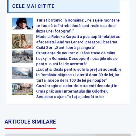
CELE MAI CITITE
Turist britanic în România: „Peisajele montane
te fac să te întrebi dacă sunt reale sau doar
iluzia unei fotografii”
Modelul Rebeka Karpati a pus capăt relației cu
afaceristul Andras Lenard, creatorul berăriei
Csiki Sor: „Sunt liberă și singură”
Experiențe de neuitat cu sănii trase de câini
husky în România: Descoperiți locațiile ideale
pentru o astfel de aventură!
„Locația ideală pentru schi la prețuri accesibile
în România: skipass-ul costă doar 80 de lei, iar
tartă începe de la 100 de lei pe noapte”
Cazul tragic al celor doi studenți decedați în
urma prăbușirii internatului din Odorheiu
Secuiesc a ajuns în fața judecătorilor
ARTICOLE SIMILARE