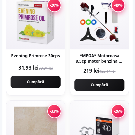
-20%
-49%
Evening Primrose 30cps
*MEGA* Motocoasa
8.5cp motor benzina 2T
timpi, 58cc, 12.000rpm,
31,93 lei
39,91 lei
219 lei
432,14 lei
7 stele, 10 accesorii
incluse, Easy Start,
Cumpără
CAMPION PREFESIONAL
Cumpără
CMP1546
-33%
-26%