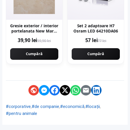
Gresie exterior / interior
Set 2 adaptoare H7
portelanata New Marfil
Osram LED 64210DA06
Beige 60 x 60 cm
39,90 lei
57 lei
59,90 lei
77 lei
lucioasa rectificata tip
piatra naturala
Cumpără
Cumpără
,
,
,
,
#corporative
#de companie
#economică
#locații
#pentru animale