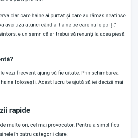
erva clar care haine ai purtat și care au rămas neatinse.
 avertiza atunci când ai haine pe care nu le porți,”
tors, e un semn că ar trebui să renunți la acea piesă
entă?
le vezi frecvent ajung să fie uitate. Prin schimbarea
haine folosești. Acest lucru te ajută să iei decizii mai
zii rapide
 de multe ori, cel mai provocator. Pentru a simplifica
inele în patru categorii clare: