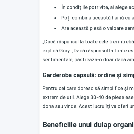
În condițiile potrivite, ai alege 
Poți combina această haină cu alt
Are această piesă o valoare sen
„Dacă răspunsul la toate cele trei întrebă
explică Gray. „Dacă răspunsul la toate este
sentimentale, păstrează-o doar dacă amin
Garderoba capsulă: ordine și simp
Pentru cei care doresc să simplifice și 
extrem de util. Alege 30-40 de piese esenț
dona sau vinde. Acest lucru îți va oferi u
Beneficiile unui dulap organ