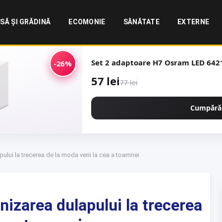
SĂ ȘI GRĂDINĂ
ECOMONIE
SĂNĂTATE
EXTERNE
Set 2 adaptoare H7 Osram LED 642
-26%
57 lei
77 lei
Cumpără
pului la trecerea de la moda verii la cea a toamnei
nizarea dulapului la trecerea