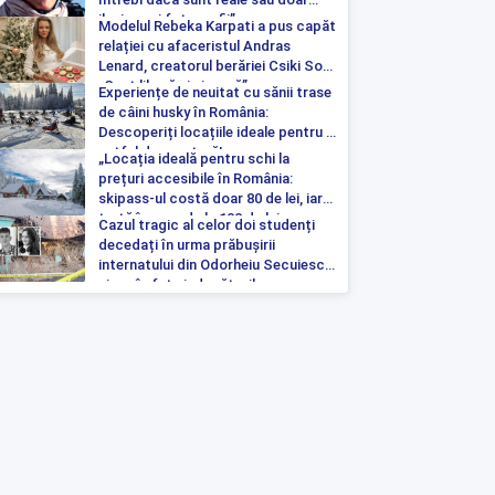
iluzia unei fotografii”
Modelul Rebeka Karpati a pus capăt
relației cu afaceristul Andras
Lenard, creatorul berăriei Csiki Sor:
„Sunt liberă și singură”
Experiențe de neuitat cu sănii trase
de câini husky în România:
Descoperiți locațiile ideale pentru o
astfel de aventură!
„Locația ideală pentru schi la
prețuri accesibile în România:
skipass-ul costă doar 80 de lei, iar
tartă începe de la 100 de lei pe
Cazul tragic al celor doi studenți
noapte”
decedați în urma prăbușirii
internatului din Odorheiu Secuiesc a
ajuns în fața judecătorilor