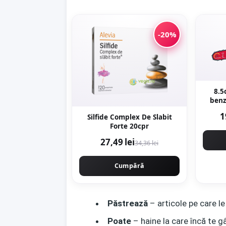
-20%
8.5
benz
40c
1
Silfide Complex De Slabit
WA
Forte 20cpr
Moto
27,49 lei
34,36 lei
Cumpără
Păstrează
– articole pe care le
Poate
– haine la care încă te g