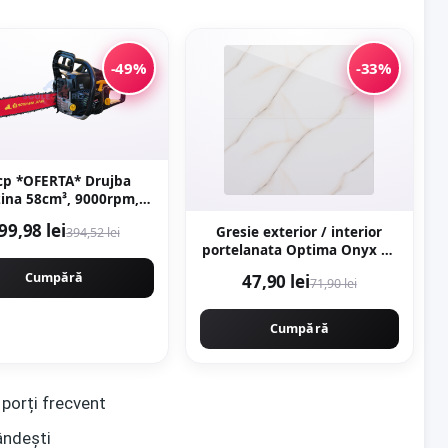
-49%
-33%
cp *OFERTA* Drujba
ina 58cm³, 9000rpm,
m, demaror JAPONIA
99,98 lei
Gresie exterior / interior
394,52 lei
LBRO - magneziu,
portelanata Optima Onyx 60
yama Japan CMP1625
x 120 cm lucioasa rectificata
Cumpără
47,90 lei
71,90 lei
tip marmura
Cumpără
 porți frecvent
ândești