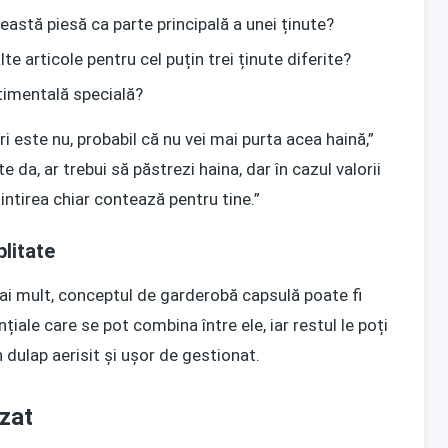
această piesă ca parte principală a unei ținute?
e articole pentru cel puțin trei ținute diferite?
timentală specială?
ri este nu, probabil că nu vei mai purta acea haină,”
 da, ar trebui să păstrezi haina, dar în cazul valorii
tirea chiar contează pentru tine.”
litate
mai mult, conceptul de garderobă capsulă poate fi
iale care se pot combina între ele, iar restul le poți
n dulap aerisit și ușor de gestionat.
izat