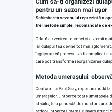
Cum să-ți organizezi dulapu
pentru un sezon mai ușor
Schimbarea sezonului reprezintă o opor
trei metode simple, recomandate de exp
Odată cu venirea toamnei și a vremii mai
iar dulapul tău devine tot mai aglomerat
îngrijorați că procesul va fi complicat 
care pot transforma reorganizarea dulapul
Metoda umerașului: observă
Conform lui Paul Gray, expert în modă l
umerașelor. „Întoarce toate umerașele din 
stabilește o perioadă de monitorizare, de 
articol, întoarce umerașul invers atunci câ