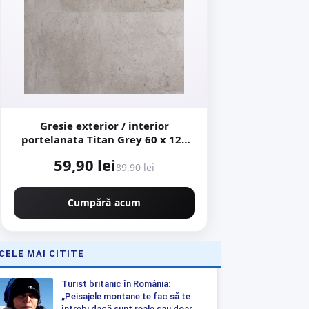
Gresie exterior / interior
portelanata Titan Grey 60 x 120
cm mata rectificata aspect ciment
59,90 lei
89,90 lei
Cumpără acum
CELE MAI CITITE
Turist britanic în România:
„Peisajele montane te fac să te
întrebi dacă sunt reale sau doar