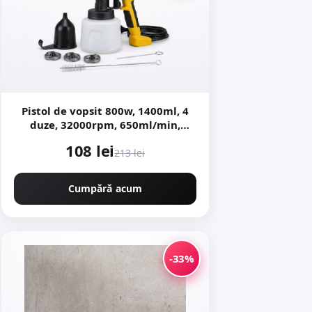
Pistol de vopsit 800w, 1400ml, 4
duze, 32000rpm, 650ml/min,
putere variabila KRAFTNER KF-
108 lei
9174
213 lei
Cumpără acum
-33%