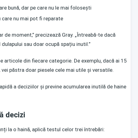
are bună, dar pe care nu le mai folosești
 care nu mai pot fi reparate
doar de moment,” precizează Gray. „Întreabă-te dacă
l dulapului sau doar ocupă spațiu inutil.”
de articole din fiecare categorie. De exemplu, dacă ai 15
vei păstra doar piesele cele mai utile și versatile.
apidă a deciziilor și previne acumularea inutilă de haine
să decizi
i la o haină, aplică testul celor trei întrebări: