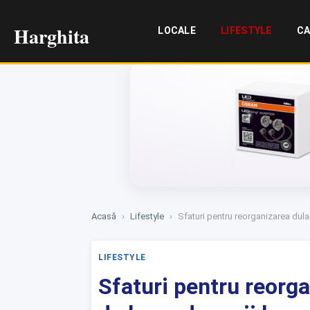
Harghita
LOCALE
LIFESTYLE
CA
Acasă
›
Lifestyle
›
Sfaturi pentru reorganizarea dula
LIFESTYLE
Sfaturi pentru reorga