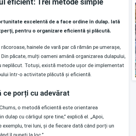
l eficient: Trei metode simple
tunitate excelentă de a face ordine în dulap. Iată
erți, pentru o organizare eficientă și plăcută.
 răcoroase, hainele de vară par că rămân pe umerașe,
. Din păcate, mulți oameni amână organizarea dulapului,
sau neplăcut. Totuși, există metode ușor de implementat
ui într-o activitate plăcută și eficientă.
 ce porți cu adevărat
a Chums, o metodă eficientă este orientarea
dulap cu cârligul spre tine,” explică el. „Apoi,
exemplu, trei luni, și de fiecare dată când porți un
nd îl puneți la loc.”