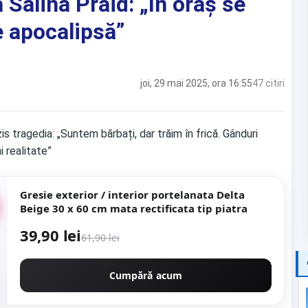
 Salina Praid: „În oraș se
 apocalipsă”
joi, 29 mai 2025, ora 16:55
47 citiri
Gresie exterior / interior portelanata Delta
Beige 30 x 60 cm mata rectificata tip piatra
39,90 lei
61,90 lei
Cumpără acum