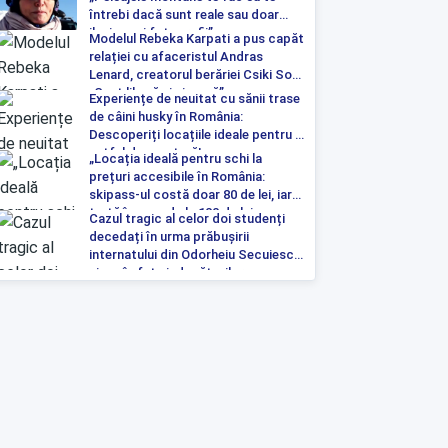
întrebi dacă sunt reale sau doar
iluzia unei fotografii”
Modelul Rebeka Karpati a pus capăt
relației cu afaceristul Andras
Lenard, creatorul berăriei Csiki Sor:
„Sunt liberă și singură”
Experiențe de neuitat cu sănii trase
de câini husky în România:
Descoperiți locațiile ideale pentru o
astfel de aventură!
„Locația ideală pentru schi la
prețuri accesibile în România:
skipass-ul costă doar 80 de lei, iar
tartă începe de la 100 de lei pe
Cazul tragic al celor doi studenți
noapte”
decedați în urma prăbușirii
internatului din Odorheiu Secuiesc a
ajuns în fața judecătorilor