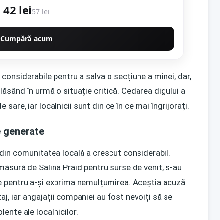
42 lei
57 lei
Cumpără acum
 considerabile pentru a salva o secțiune a minei, dar,
 lăsând în urmă o situație critică. Cedarea digului a
 sare, iar localnicii sunt din ce în ce mai îngrijorați.
le generate
 din comunitatea locală a crescut considerabil.
 măsură de Salina Praid pentru surse de venit, s-au
re pentru a-și exprima nemulțumirea. Aceștia acuză
aj, iar angajații companiei au fost nevoiți să se
olente ale localnicilor.