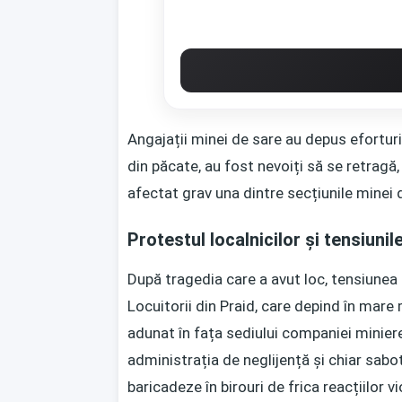
Angajații minei de sare au depus eforturi
din păcate, au fost nevoiți să se retragă,
afectat grav una dintre secțiunile minei de
Protestul localnicilor și tensiuni
După tragedia care a avut loc, tensiunea
Locuitorii din Praid, care depind în mare
adunat în fața sediului companiei minie
administrația de neglijență și chiar sabot
baricadeze în birouri de frica reacțiilor vi