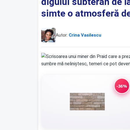
digului subteran de la
simte o atmosferă de
Autor:
Crina Vasilescu
-36%