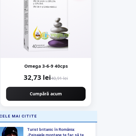
Omega 3-6-9 40cps
32,73 lei
40,91 lei
Cumpără acum
CELE MAI CITITE
Turist britanic în România:
„Peisajele montane te fac să te