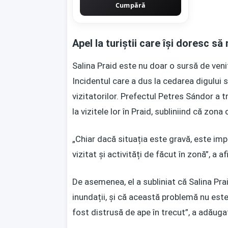
Cumpără
Apel la turiștii care își doresc să
Salina Praid este nu doar o sursă de venit
Incidentul care a dus la cedarea digului 
vizitatorilor. Prefectul Petres Sándor a t
la vizitele lor în Praid, subliniind că zon
„Chiar dacă situația este gravă, este impor
vizitat și activități de făcut în zonă”, a 
De asemenea, el a subliniat că Salina Pr
inundații, și că această problemă nu este
fost distrusă de ape în trecut”, a adăugat