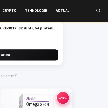
CRYPTO
TEHNOLOGIE
ACTUAL
KF-3817, 32 dinti, 64 pinteni,
 acum
e apocalipsă”
-20%