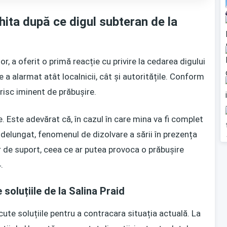
hita după ce digul subteran de la
r, a oferit o primă reacție cu privire la cedarea digului
e a alarmat atât localnicii, cât și autoritățile. Conform
 risc iminent de prăbușire.
e. Este adevărat că, în cazul în care mina va fi complet
ndelungat, fenomenul de dizolvare a sării în prezența
or de suport, ceea ce ar putea provoca o prăbușire
.
 soluțiile de la Salina Praid
cute soluțiile pentru a contracara situația actuală. La