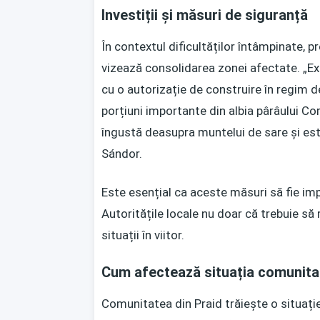
Investiții și măsuri de siguranță
În contextul dificultăților întâmpinate, p
vizează consolidarea zonei afectate. „Exis
cu o autorizație de construire în regim d
porțiuni importante din albia pârâului Co
îngustă deasupra muntelui de sare și est
Sándor.
Este esențial ca aceste măsuri să fie imp
Autoritățile locale nu doar că trebuie să
situații în viitor.
Cum afectează situația comunita
Comunitatea din Praid trăiește o situați