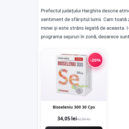
Prefectul județului Harghita descrie atm
sentiment de sfârșitul lumii. Cam toată 
minei și este strâns legată de aceasta. I
programa sejururi în zonă, deoarece sunt
-20%
Bioseleniu 300 30 Cps
34,05 lei
42,56 lei