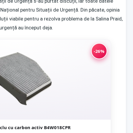
ții de Urgență s-au purtat discuții, iar toate datele
ațional pentru Situații de Urgență. Din păcate, opinia
luții viabile pentru a rezolva problema de la Salina Praid,
 urgență au început deja.
-26%
taclu cu carbon activ B4W018CPR