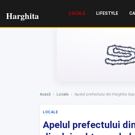
Harghita
LOCALE
LIFESTYLE
CA
Acasă
›
Locale
›
Apelul prefectului din Harghita dup
LOCALE
Apelul prefectului d