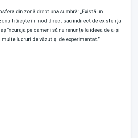
osfera din zonă drept una sumbră: „Există un
zona trăiește în mod direct sau indirect de existența
-aș încuraja pe oameni să nu renunțe la ideea de a-și
 multe lucruri de văzut și de experimentat.”