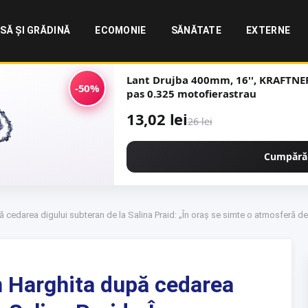
SĂ ȘI GRĂDINĂ
ECOMONIE
SĂNĂTATE
EXTERNE
Lant Drujba 400mm, 16'', KRAFTNER 
-50%
pas 0.325 motofierastrau
13,02 lei
26 lei
Cumpără
ă cedarea digului subteran de la Salina Praid: „În oraș se simte o atmosferă d
in Harghita după cedarea