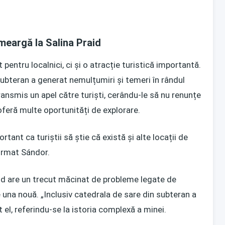
 meargă la Salina Praid
 pentru localnici, ci și o atracție turistică importantă.
subteran a generat nemulțumiri și temeri în rândul
ransmis un apel către turiști, cerându-le să nu renunțe
a oferă multe oportunități de explorare.
tant ca turiștii să știe că există și alte locații de
afirmat Sándor.
aid are un trecut măcinat de probleme legate de
 una nouă. „Inclusiv catedrala de sare din subteran a
 el, referindu-se la istoria complexă a minei.