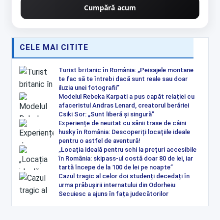
Cumpără acum
CELE MAI CITITE
Turist britanic în România: „Peisajele montane
te fac să te întrebi dacă sunt reale sau doar
iluzia unei fotografii”
Modelul Rebeka Karpati a pus capăt relației cu
afaceristul Andras Lenard, creatorul berăriei
Csiki Sor: „Sunt liberă și singură”
Experiențe de neuitat cu sănii trase de câini
husky în România: Descoperiți locațiile ideale
pentru o astfel de aventură!
„Locația ideală pentru schi la prețuri accesibile
în România: skipass-ul costă doar 80 de lei, iar
tartă începe de la 100 de lei pe noapte”
Cazul tragic al celor doi studenți decedați în
urma prăbușirii internatului din Odorheiu
Secuiesc a ajuns în fața judecătorilor