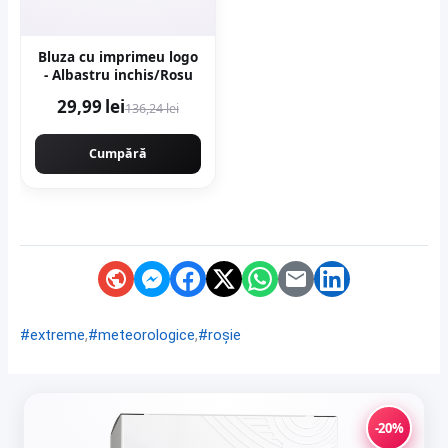
Bluza cu imprimeu logo
- Albastru inchis/Rosu
29,99 lei
136,24 lei
Cumpără
,
,
#extreme
#meteorologice
#roșie
-20%