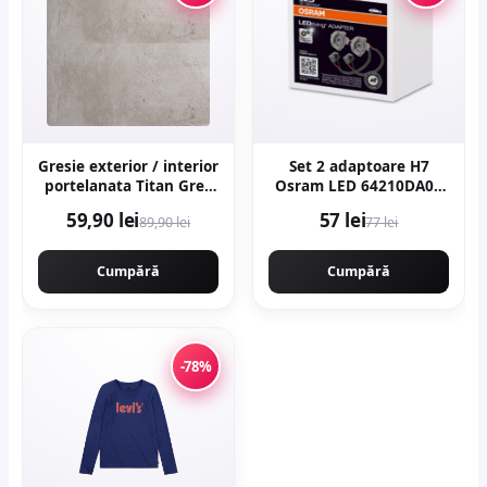
Gresie exterior / interior
Set 2 adaptoare H7
portelanata Titan Grey
Osram LED 64210DA08
60 x 120 cm mata
pentru Seat, VW
59,90 lei
57 lei
89,90 lei
77 lei
rectificata aspect
ciment
Cumpără
Cumpără
-78%