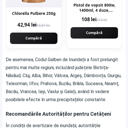
Pistol de vopsit 800w,
1400ml, 4 duze,
Chlorella Pulbere 250g
32000rpm, 650ml/min,
108 lei
213 lei
putere variabila
42,94 lei
53,67 lei
KRAFTNER KF-9174
Cumpără
Cumpără
De asemenea, Codul Galben de Inundații a fost prelungit
pentru mai multe regiuni, incluzând județele Bistrița-
Năsăud, Cluj, Alba, Bihor, Vâlcea, Argeș, Dâmbovița, Giurgiu,
Teleorman, Ilfov, Prahova, Buzău, Brăila, Suceava, Neamț,
Bacău, Vrancea, Iași, Vaslui și Galați, având în vedere
posibilele efecte în urma precipitațiilor constante.
Recomandările Autorităților pentru Cetățeni
În condiții de avertizare de inundații, autoritățile