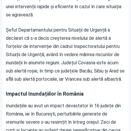
unei intervenții rapide și eficiente în cazul în care situația
se agravează.
Șeful Departamentului pentru Situații de Urgență a
declarat că s-a decis creșterea nivelului de alertă a
forțelor de intervenție din cadrul Inspectoratului pentru
Situații de Urgență, având în vedere mărirea riscurilor de
inundații în anumite regiuni. Județul Covasna este acum
sub alertă roșie, în timp ce județele Bacău, Sibiu și Arad se
află sub alertă portocalie, iar Vrancea sub alertă albastră.
Impactul Inundațiilor în România
Inundațiile au avut un impact devastator în 16 județe din
România, iar în București, perturbările generate de
vremurile severe s-au resimțit în întreg orașul. Zeci de
curți și locuințe au suferit daune semnificative din cauza