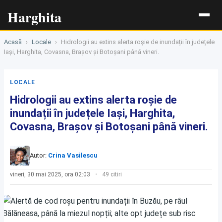
Harghita
Acasă
›
Locale
›
Hidrologii au extins alerta roșie de inundații în județele
Iași, Harghita, Covasna, Brașov și Botoșani până vineri.
LOCALE
Hidrologii au extins alerta roșie de
inundații în județele Iași, Harghita,
Covasna, Brașov și Botoșani până vineri.
Autor:
Crina Vasilescu
vineri, 30 mai 2025, ora 02:03
49 citiri