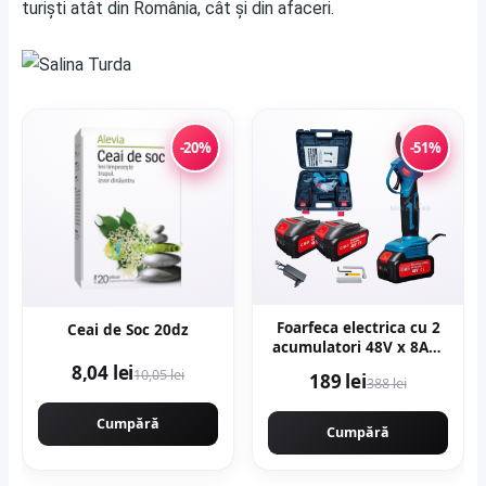
turiști atât din România, cât și din afaceri.
-20%
-51%
Foarfeca electrica cu 2
Ceai de Soc 20dz
acumulatori 48V x 8AH,
pentru gradina,
8,04 lei
10,05 lei
189 lei
388 lei
diametru taiere 27mm,
Valiza, profesional e-
Cumpără
XPERT ORIGINAL
Cumpără
Protools CMP1612