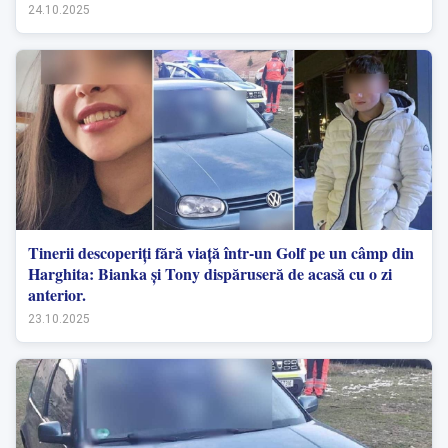
24.10.2025
Tinerii descoperiți fără viață într-un Golf pe un câmp din
Harghita: Bianka și Tony dispăruseră de acasă cu o zi
anterior.
23.10.2025