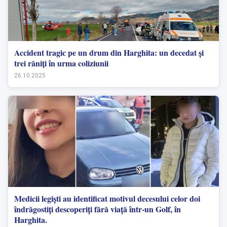
Accident tragic pe un drum din Harghita: un decedat și
trei răniți în urma coliziunii
26.10.2025
Medicii legiști au identificat motivul decesului celor doi
îndrăgostiți descoperiți fără viață într-un Golf, în
Harghita.