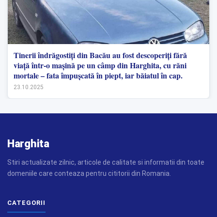
Tinerii îndrăgostiți din Bacău au fost descoperiți fără
viață într-o mașină pe un câmp din Harghita, cu răni
mortale – fata împușcată în piept, iar băiatul în cap.
23.10.2025
Harghita
Stiri actualizate zilnic, articole de calitate si informatii din toate
domeniile care conteaza pentru cititorii din Romania.
CATEGORII