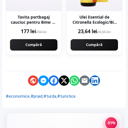
Tavita portbagaj
Ulei Esential de
cauciuc pentru Bmw X1
Citronella Ecologic/Bio
(F48) Suv 11.14-
10ml
177 lei
23,64 lei
250 lei
29,55 lei
Cumpără
Cumpără
,
,
,
#economice
#praid
#turda
#turistice
-51%