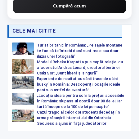
Cumpără acum
CELE MAI CITITE
Turist britanic în România: „Peisajele montane
te fac să te întrebi dacă sunt reale sau doar
iluzia unei fotografii”
Modelul Rebeka Karpati a pus capăt relației cu
afaceristul Andras Lenard, creatorul berăriei
Csiki Sor: „Sunt liberă și singură”
Experiențe de neuitat cu sănii trase de câini
husky în România: Descoperiți locațiile ideale
pentru o astfel de aventură!
„Locația ideală pentru schi la prețuri accesibile
în România: skipass-ul costă doar 80 de lei, iar
tartă începe de la 100 de lei pe noapte”
Cazul tragic al celor doi studenți decedați în
urma prăbușirii internatului din Odorheiu
Secuiesc a ajuns în fața judecătorilor