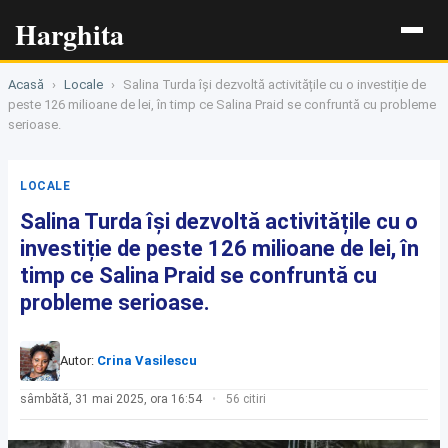
Harghita
Acasă
›
Locale
›
Salina Turda își dezvoltă activitățile cu o investiție de
peste 126 milioane de lei, în timp ce Salina Praid se confruntă cu probleme
serioase.
LOCALE
Salina Turda își dezvoltă activitățile cu o
investiție de peste 126 milioane de lei, în
timp ce Salina Praid se confruntă cu
probleme serioase.
Autor:
Crina Vasilescu
sâmbătă, 31 mai 2025, ora 16:54
56 citiri