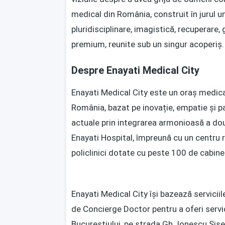
medical din România, construit în jurul unu
pluridisciplinare, imagistică, recuperare, g
premium, reunite sub un singur acoperiș.
Despre Enayati Medical City
Enayati Medical City este un oraș medica
România, bazat pe inovație, empatie și pa
actuale prin integrarea armonioasă a dou
Enayati Hospital, împreună cu un centru 
policlinici dotate cu peste 100 de cabine
Enayati Medical City își bazează serviciil
de Concierge Doctor pentru a oferi servici
Bucureștiului, pe strada Gh. Ionescu Sise