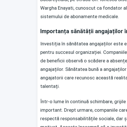
Wargha Enayati, cunoscut ca fondator al 
sistemului de abonamente medicale.
Importanța sănătății angajaților 
Investiția în sănătatea angajaților este 
pentru succesul organizației. Companiil
de beneficii observă o scădere a absențe
angajaților. Sănătatea bună a angajaților
angajatorii care recunosc această realita
talentați.
Într-o lume în continuă schimbare, grijil
important. Drept urmare, companiile care
respectă responsabilitățile sociale, dar 