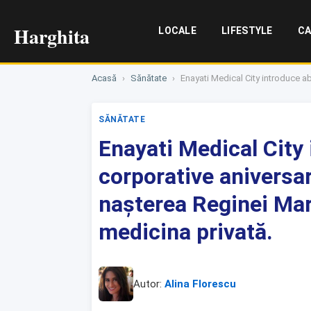
Harghita
LOCALE
LIFESTYLE
CA
Acasă
›
Sănătate
›
Enayati Medical City introduce ab
SĂNĂTATE
Enayati Medical City
corporative aniversa
nașterea Reginei Mari
medicina privată.
Autor:
Alina Florescu