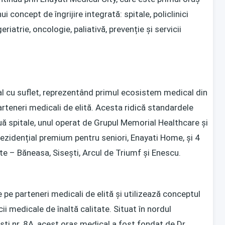
i concept de îngrijire integrată: spitale, policlinici
eriatrie, oncologie, paliativă, prevenție și servicii
l cu suflet, reprezentând primul ecosistem medical din
rteneri medicali de elită. Acesta ridică standardele
ă spitale, unul operat de Grupul Memorial Healthcare și
rezidențial premium pentru seniori, Enayati Home, și 4
te – Băneasa, Sisești, Arcul de Triumf și Enescu.
e pe parteneri medicali de elită și utilizează conceptul
i medicale de înaltă calitate. Situat în nordul
ști nr. 8A, acest oraș medical a fost fondat de Dr.