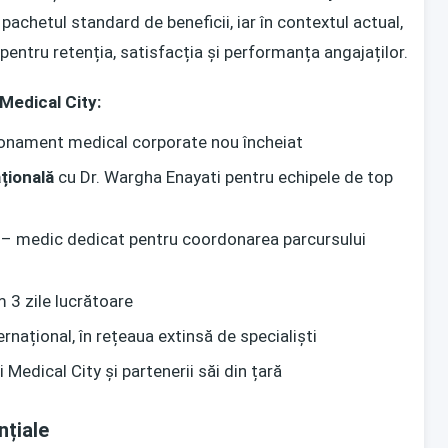
achetul standard de beneficii, iar în contextul actual,
entru retenția, satisfacția și performanța angajaților.
Medical City:
onament medical corporate nou încheiat
țională
cu Dr. Wargha Enayati pentru echipele de top
– medic dedicat pentru coordonarea parcursului
 3 zile lucrătoare
ernațional, în rețeaua extinsă de specialiști
 Medical City și partenerii săi din țară
nțiale