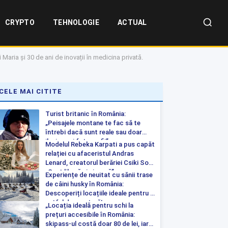
CRYPTO
TEHNOLOGIE
ACTUAL
aria și 30 de ani de inovații în medicina privată.
CELE MAI CITITE
Turist britanic în România:
„Peisajele montane te fac să te
întrebi dacă sunt reale sau doar
iluzia unei fotografii”
Modelul Rebeka Karpati a pus capăt
relației cu afaceristul Andras
Lenard, creatorul berăriei Csiki Sor:
„Sunt liberă și singură”
Experiențe de neuitat cu sănii trase
de câini husky în România:
Descoperiți locațiile ideale pentru o
astfel de aventură!
„Locația ideală pentru schi la
prețuri accesibile în România:
skipass-ul costă doar 80 de lei, iar