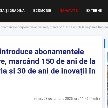
SĂ ȘI GRĂDINĂ
ECOMONIE
SĂNĂTATE
EXTERNE
onamentele corporative aniversare, marcând 150 de ani de la nașterea Reginei M
 introduce abonamentele
re, marcând 150 de ani de la
a și 30 de ani de inovații în
vineri, 03 octombrie 2025, ora 11:46
44 citiri