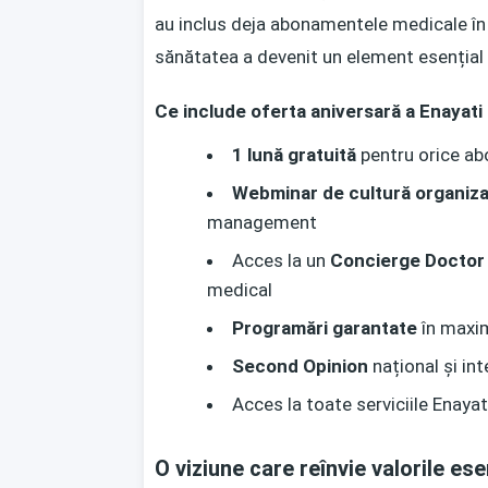
au inclus deja abonamentele medicale în p
sănătatea a devenit un element esențial p
Ce include oferta aniversară a Enayati 
1 lună gratuită
pentru orice ab
Webminar de cultură organiza
management
Acces la un
Concierge Doctor
medical
Programări garantate
în maxim
Second Opinion
național și int
Acces la toate serviciile Enayati
O viziune care reînvie valorile ese