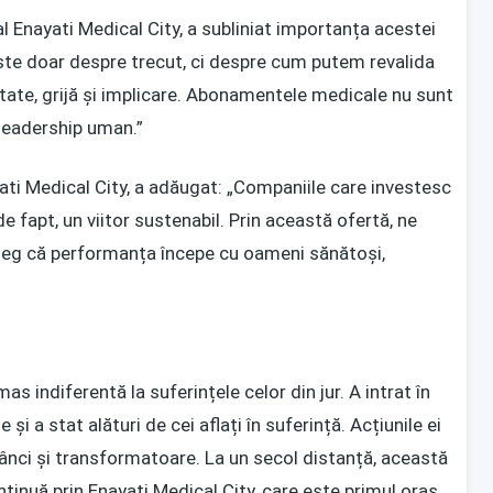
l Enayati Medical City, a subliniat importanța acestei
ste doar despre trecut, ci despre cum putem revalida
litate, grijă și implicare. Abonamentele medicale nu sunt
 leadership uman.”
ti Medical City, a adăugat: „Companiile care investesc
de fapt, un viitor sustenabil. Prin această ofertă, ne
țeleg că performanța începe cu oameni sănătoși,
as indiferentă la suferințele celor din jur. A intrat în
ile și a stat alături de cei aflați în suferință. Acțiunile ei
dânci și transformatoare. La un secol distanță, această
tinuă prin Enayati Medical City, care este primul oraș