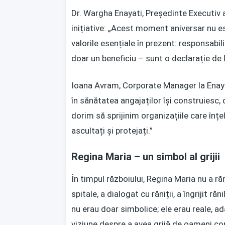
Dr. Wargha Enayati, Președinte Executiv a
inițiative: „Acest moment aniversar nu e
valorile esențiale în prezent: responsabi
doar un beneficiu – sunt o declarație de
Ioana Avram, Corporate Manager la Enaya
în sănătatea angajaților își construiesc, 
dorim să sprijinim organizațiile care în
ascultați și protejați.”
Regina Maria – un simbol al grijii
În timpul războiului, Regina Maria nu a răm
spitale, a dialogat cu răniții, a îngrijit răn
nu erau doar simbolice; ele erau reale, a
viziune despre a avea grijă de oameni con