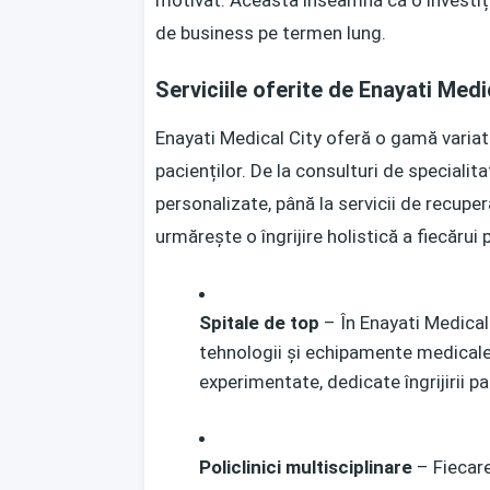
motivat. Aceasta înseamnă că o investiție
de business pe termen lung.
Serviciile oferite de Enayati Medi
Enayati Medical City oferă o gamă variată
pacienților. De la consulturi de speciali
personalizate, până la servicii de recupe
urmărește o îngrijire holistică a fiecărui 
Spitale de top
– În Enayati Medical
tehnologii și echipamente medicale
experimentate, dedicate îngrijirii pa
Policlinici multisciplinare
– Fiecare 