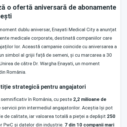
ază o ofertă aniversară de abonamente
ești
moment dublu aniversar, Enayati Medical City a anunțat
ente medicale corporate, destinată companiilor care
aților lor. Această campanie coincide cu aniversarea a
un simbol al grijii față de semeni, și cu marcarea a 30
al Unirea de către Dr. Wargha Enayati, un moment
 din România.
iție strategică pentru angajatori
semnificativ în România, cu peste
2,2 milioane de
servicii prin intermediul angajatorilor. Aceștia își pot
e de calitate, iar valoarea totală a pieței a depășit
250
r PwC și datelor din industrie.
7 din 10 companii mari