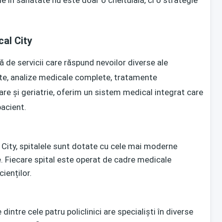
 în sănătate nu este doar o cheltuială, ci o strategie
cal City
 de servicii care răspund nevoilor diverse ale
tate, analize medicale complete, tratamente
rare și geriatrie, oferim un sistem medical integrat care
pacient.
 City, spitalele sunt dotate cu cele mai moderne
. Fiecare spital este operat de cadre medicale
cienților.
dintre cele patru policlinici are specialiști în diverse