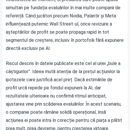
simultan pe fundația evaluărilor în mai multe companii de
referință. Când jucători precum Nvidia, Palantir și Meta
influențează puternic Wall Street-ul, orice revizuire a
așteptărilor de profit se poate propaga rapid în tot
segmentul de creștere, inclusiv în portofolii fără expunere
directă exclusiv pe AI.
Riscul descris în datele publicate este cel al unei „bule a
câștigurilor”. Ideea mută atenția de la prețul acțiunilor la
ipotezele care justifică acel preț. Dacă estimările de
profit urcă repede pe fondul expunerii la AI, dar
rezultatele ulterioare nu confirmă ritmul anticipat,
ajustarea vine prin scăderea evaluărilor. În acest scenariu,
o companie poate rămâne solidă operațional, însă
acțiunea ei poate intra în corecție pentru că piața a plătit
prea mult, prea devreme, pentru creșterea viitoare.