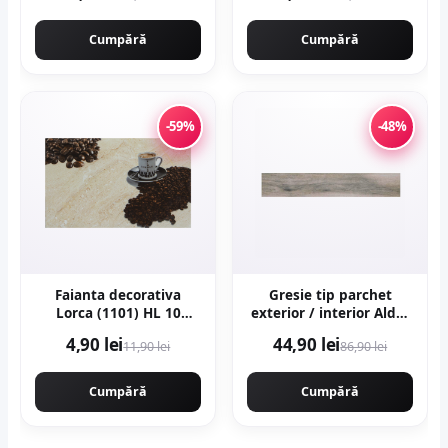
Cumpără
Cumpără
-59%
-48%
Faianta decorativa
Gresie tip parchet
Lorca (1101) HL 10
exterior / interior Alder
Beige 25 x 40
Grey 20 x 120 cm mata
4,90 lei
44,90 lei
11,90 lei
86,90 lei
portelanata
Cumpără
Cumpără