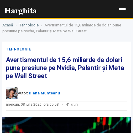
Harghita
Acasă
›
Tehnologie
›
Avertismentul de 15,6 miliarde de dolari pune
presiune pe Nvidia, Palantir și Meta pe Wall Street
TEHNOLOGIE
Avertismentul de 15,6 miliarde de dolari
pune presiune pe Nvidia, Palantir și Meta
pe Wall Street
Autor:
Diana Munteanu
miercuri, 08 iulie 2026, ora 05:58
41 citiri