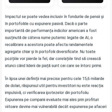
Impactul se poate vedea inclusiv în fondurile de pensii și
în portofoliile cu expunere pasivă. Dacă o parte
importantă din performanța indicilor americani a fost
susținută de câteva nume puternic legate de AI, o
recalibrare a acestora poate afecta randamentele
agregate chiar și în portofolii diversificate. Nu toate
pozițiile vor pierde la fel, dar corelațiile tind să crească
atunci când liderii de piață sunt cei care se întorc primii.
În lipsa unei definiții mai precise pentru cele 15,6 miliarde
de dolari, răspunsul util pentru investitori nu este reacția
impulsivă, ci verificarea ipotezelor din portofoliu.
Expunerea pe companii evaluate mai ales prin profituri
viitoare devine mai vulnerabilă decât expunerea pe afaceri