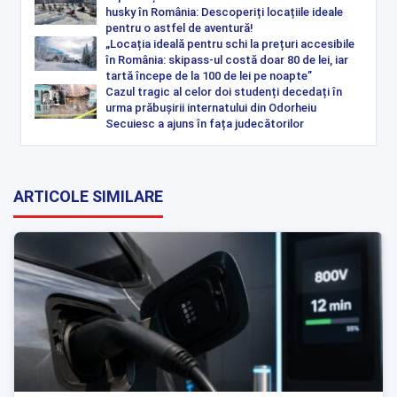
husky în România: Descoperiți locațiile ideale
pentru o astfel de aventură!
„Locația ideală pentru schi la prețuri accesibile
în România: skipass-ul costă doar 80 de lei, iar
tartă începe de la 100 de lei pe noapte”
Cazul tragic al celor doi studenți decedați în
urma prăbușirii internatului din Odorheiu
Secuiesc a ajuns în fața judecătorilor
ARTICOLE SIMILARE