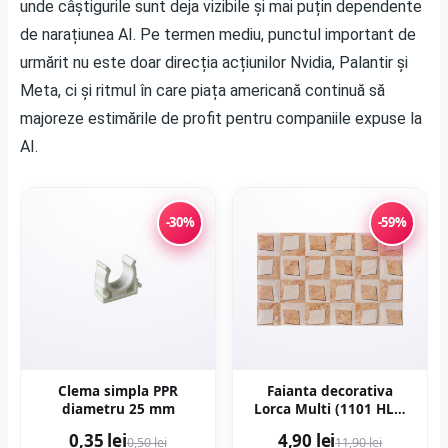
unde câștigurile sunt deja vizibile și mai puțin dependente
de narațiunea AI. Pe termen mediu, punctul important de
urmărit nu este doar direcția acțiunilor Nvidia, Palantir și
Meta, ci și ritmul în care piața americană continuă să
majoreze estimările de profit pentru companiile expuse la
AI.
-30%
-59%
Clema simpla PPR
Faianta decorativa
diametru 25 mm
Lorca Multi (1101 HL1)
25 x 40
0,35 lei
4,90 lei
0,50 lei
11,90 lei