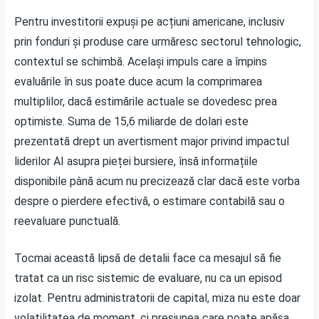
Pentru investitorii expuși pe acțiuni americane, inclusiv
prin fonduri și produse care urmăresc sectorul tehnologic,
contextul se schimbă. Același impuls care a împins
evaluările în sus poate duce acum la comprimarea
multiplilor, dacă estimările actuale se dovedesc prea
optimiste. Suma de 15,6 miliarde de dolari este
prezentată drept un avertisment major privind impactul
liderilor AI asupra pieței bursiere, însă informațiile
disponibile până acum nu precizează clar dacă este vorba
despre o pierdere efectivă, o estimare contabilă sau o
reevaluare punctuală.
Tocmai această lipsă de detalii face ca mesajul să fie
tratat ca un risc sistemic de evaluare, nu ca un episod
izolat. Pentru administratorii de capital, miza nu este doar
volatilitatea de moment, ci presiunea care poate apăsa