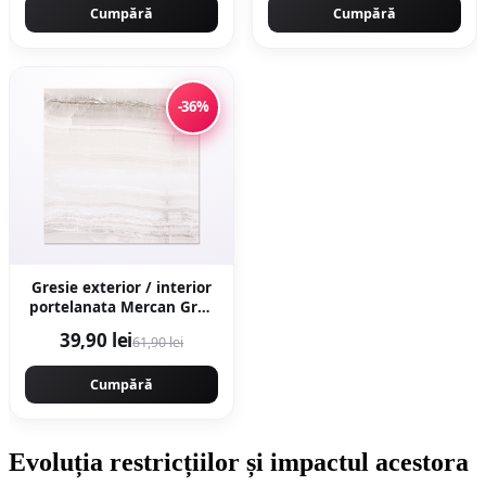
Cumpără
Cumpără
-36%
Gresie exterior / interior
portelanata Mercan Grey
48 x 48 cm lucioasa tip
39,90 lei
61,90 lei
marmura
Cumpără
Evoluția restricțiilor și impactul acestora