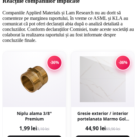
Reacțiile companiilor implicate
Companiile Applied Materials și Lam Research nu au dorit să
comenteze pe marginea raportului, în vreme ce ASML și KLA au
comunicat că pot oferi declarații abia după o analiză detaliată a
concluziilor. Conform declarațiilor Comisiei, toate aceste societăți au
colaborat la realizarea raportului și au fost informate despre
concluziile finale.
-36%
-36%
Niplu alama 3/8"
Gresie exterior / interior
Premium
portelanata Marmo Gold
59 5 x 119 5 cm lucioasa
1,99 lei
44,90 lei
3,10 lei
69,90 lei
rectificata tip marmura