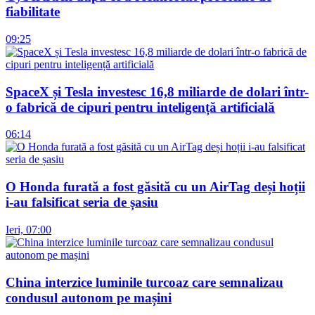
fiabilitate
09:25
SpaceX și Tesla investesc 16,8 miliarde de dolari într-
o fabrică de cipuri pentru inteligență artificială
06:14
O Honda furată a fost găsită cu un AirTag deși hoții
i-au falsificat seria de șasiu
Ieri, 07:00
China interzice luminile turcoaz care semnalizau
condusul autonom pe mașini