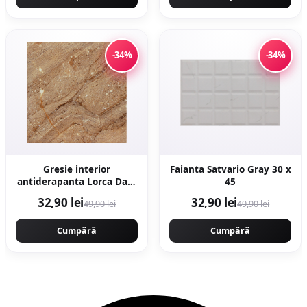
-34%
-34%
Gresie interior
Faianta Satvario Gray 30 x
antiderapanta Lorca Dark
45
Brown 30 x 30 cm mata
32,90 lei
32,90 lei
49,90 lei
49,90 lei
tip marmura
Cumpără
Cumpără