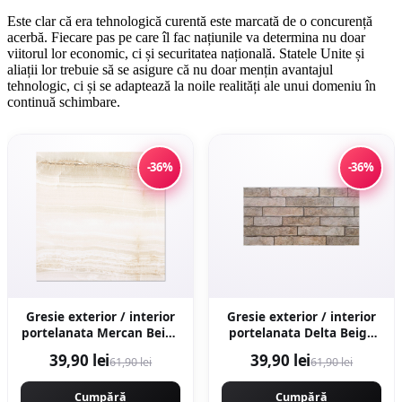
Este clar că era tehnologică curentă este marcată de o concurență
acerbă. Fiecare pas pe care îl fac națiunile va determina nu doar
viitorul lor economic, ci și securitatea națională. Statele Unite și
aliații lor trebuie să se asigure că nu doar mențin avantajul
tehnologic, ci și se adaptează la noile realități ale unui domeniu în
continuă schimbare.
-36%
-36%
Gresie exterior / interior
Gresie exterior / interior
portelanata Mercan Beige
portelanata Delta Beige
48 x 48 cm lucioasa tip
30 x 60 cm mata
39,90 lei
39,90 lei
61,90 lei
61,90 lei
marmura
rectificata tip piatra
Cumpără
Cumpără