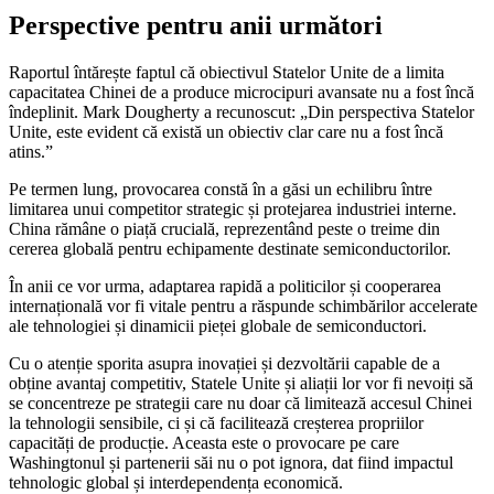
Perspective pentru anii următori
Raportul întărește faptul că obiectivul Statelor Unite de a limita
capacitatea Chinei de a produce microcipuri avansate nu a fost încă
îndeplinit. Mark Dougherty a recunoscut: „Din perspectiva Statelor
Unite, este evident că există un obiectiv clar care nu a fost încă
atins.”
Pe termen lung, provocarea constă în a găsi un echilibru între
limitarea unui competitor strategic și protejarea industriei interne.
China rămâne o piață crucială, reprezentând peste o treime din
cererea globală pentru echipamente destinate semiconductorilor.
În anii ce vor urma, adaptarea rapidă a politicilor și cooperarea
internațională vor fi vitale pentru a răspunde schimbărilor accelerate
ale tehnologiei și dinamicii pieței globale de semiconductori.
Cu o atenție sporita asupra inovației și dezvoltării capable de a
obține avantaj competitiv, Statele Unite și aliații lor vor fi nevoiți să
se concentreze pe strategii care nu doar că limitează accesul Chinei
la tehnologii sensibile, ci și că facilitează creșterea propriilor
capacități de producție. Aceasta este o provocare pe care
Washingtonul și partenerii săi nu o pot ignora, dat fiind impactul
tehnologic global și interdependența economică.