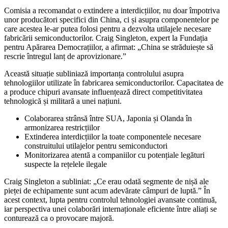
Comisia a recomandat o extindere a interdicțiilor, nu doar împotriva
unor producători specifici din China, ci și asupra componentelor pe
care acestea le-ar putea folosi pentru a dezvolta utilajele necesare
fabricării semiconductorilor. Craig Singleton, expert la Fundația
pentru Apărarea Democrațiilor, a afirmat: „China se străduiește să
rescrie întregul lanț de aprovizionare.”
Această situație subliniază importanța controlului asupra
tehnologiilor utilizate în fabricarea semiconductorilor. Capacitatea de
a produce chipuri avansate influențează direct competitivitatea
tehnologică și militară a unei națiuni.
Colaborarea strânsă între SUA, Japonia și Olanda în
armonizarea restricțiilor
Extinderea interdicțiilor la toate componentele necesare
construitului utilajelor pentru semiconductori
Monitorizarea atentă a companiilor cu potențiale legături
suspecte la rețelele ilegale
Craig Singleton a subliniat: „Ce erau odată segmente de nișă ale
pieței de echipamente sunt acum adevărate câmpuri de luptă.” În
acest context, lupta pentru controlul tehnologiei avansate continuă,
iar perspectiva unei colaborări internaționale eficiente între aliați se
conturează ca o provocare majoră.