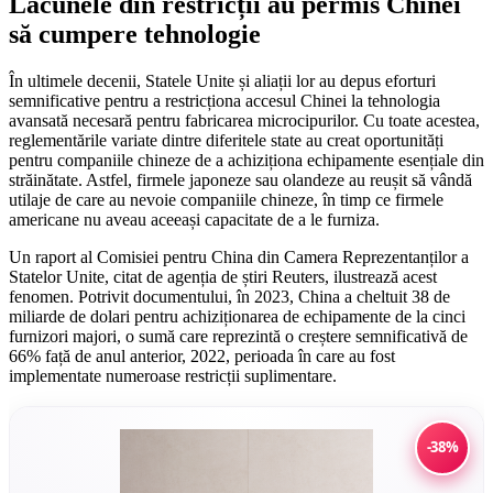
Lacunele din restricții au permis Chinei
să cumpere tehnologie
În ultimele decenii, Statele Unite și aliații lor au depus eforturi
semnificative pentru a restricționa accesul Chinei la tehnologia
avansată necesară pentru fabricarea microcipurilor. Cu toate acestea,
reglementările variate dintre diferitele state au creat oportunități
pentru companiile chineze de a achiziționa echipamente esențiale din
străinătate. Astfel, firmele japoneze sau olandeze au reușit să vândă
utilaje de care au nevoie companiile chineze, în timp ce firmele
americane nu aveau aceeași capacitate de a le furniza.
Un raport al Comisiei pentru China din Camera Reprezentanților a
Statelor Unite, citat de agenția de știri Reuters, ilustrează acest
fenomen. Potrivit documentului, în 2023, China a cheltuit 38 de
miliarde de dolari pentru achiziționarea de echipamente de la cinci
furnizori majori, o sumă care reprezintă o creștere semnificativă de
66% față de anul anterior, 2022, perioada în care au fost
implementate numeroase restricții suplimentare.
-38%