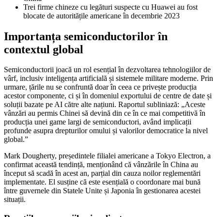
Trei firme chineze cu legături suspecte cu Huawei au fost
blocate de autoritățile americane în decembrie 2023
Importanța semiconductorilor în
contextul global
Semiconductorii joacă un rol esențial în dezvoltarea tehnologiilor de
vârf, inclusiv inteligența artificială și sistemele militare moderne. Prin
urmare, țările nu se confruntă doar în ceea ce privește producția
acestor componente, ci și în domeniul exportului de centre de date și
soluții bazate pe AI către alte națiuni. Raportul subliniază: „Aceste
vânzări au permis Chinei să devină din ce în ce mai competitivă în
producția unei game largi de semiconductori, având implicații
profunde asupra drepturilor omului și valorilor democratice la nivel
global.”
Mark Dougherty, președintele filialei americane a Tokyo Electron, a
confirmat această tendință, menționând că vânzările în China au
început să scadă în acest an, parțial din cauza noilor reglementări
implementate. El susține că este esențială o coordonare mai bună
între guvernele din Statele Unite și Japonia în gestionarea acestei
situații.