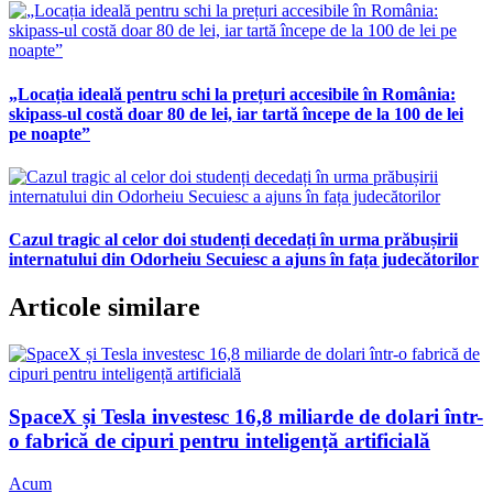
„Locația ideală pentru schi la prețuri accesibile în România:
skipass-ul costă doar 80 de lei, iar tartă începe de la 100 de lei
pe noapte”
Cazul tragic al celor doi studenți decedați în urma prăbușirii
internatului din Odorheiu Secuiesc a ajuns în fața judecătorilor
Articole similare
SpaceX și Tesla investesc 16,8 miliarde de dolari într-
o fabrică de cipuri pentru inteligență artificială
Acum