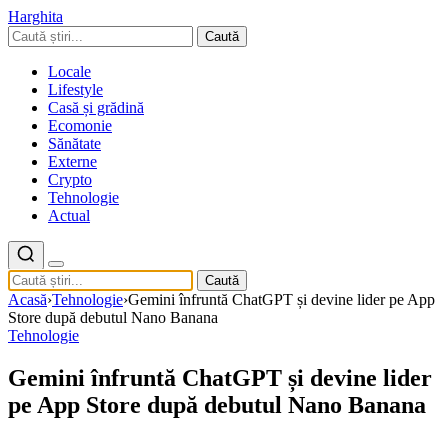
Harghita
Caută
Locale
Lifestyle
Casă și grădină
Ecomonie
Sănătate
Externe
Crypto
Tehnologie
Actual
Caută
Acasă
›
Tehnologie
›
Gemini înfruntă ChatGPT și devine lider pe App
Store după debutul Nano Banana
Tehnologie
Gemini înfruntă ChatGPT și devine lider
pe App Store după debutul Nano Banana