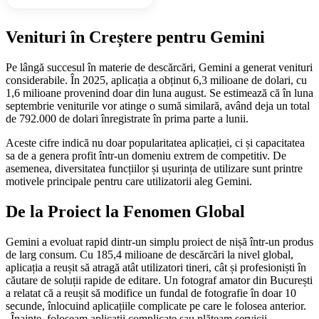
Venituri în Creștere pentru Gemini
Pe lângă succesul în materie de descărcări, Gemini a generat venituri
considerabile. În 2025, aplicația a obținut 6,3 milioane de dolari, cu
1,6 milioane provenind doar din luna august. Se estimează că în luna
septembrie veniturile vor atinge o sumă similară, având deja un total
de 792.000 de dolari înregistrate în prima parte a lunii.
Aceste cifre indică nu doar popularitatea aplicației, ci și capacitatea
sa de a genera profit într-un domeniu extrem de competitiv. De
asemenea, diversitatea funcțiilor și ușurința de utilizare sunt printre
motivele principale pentru care utilizatorii aleg Gemini.
De la Proiect la Fenomen Global
Gemini a evoluat rapid dintr-un simplu proiect de nișă într-un produs
de larg consum. Cu 185,4 milioane de descărcări la nivel global,
aplicația a reușit să atragă atât utilizatori tineri, cât și profesioniști în
căutare de soluții rapide de editare. Un fotograf amator din București
a relatat că a reușit să modifice un fundal de fotografie în doar 10
secunde, înlocuind aplicațiile complicate pe care le folosea anterior.
„Înainte, foloseam aplicații complicate sau plăteam servicii