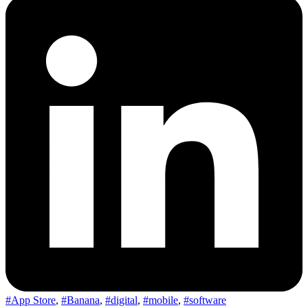
#App Store
,
#Banana
,
#digital
,
#mobile
,
#software