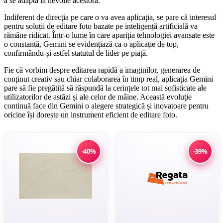
a se adapta la nevoile acestora.
Indiferent de direcția pe care o va avea aplicația, se pare că interesul
pentru soluții de editare foto bazate pe inteligență artificială va
rămâne ridicat. Într-o lume în care apariția tehnologiei avansate este
o constantă, Gemini se evidențiază ca o aplicație de top,
confirmându-și astfel statutul de lider pe piață.
Fie că vorbim despre editarea rapidă a imaginilor, generarea de
conținut creativ sau chiar colaborarea în timp real, aplicația Gemini
pare să fie pregătită să răspundă la cerințele tot mai sofisticate ale
utilizatorilor de astăzi și ale celor de mâine. Această evoluție
continuă face din Gemini o alegere strategică și inovatoare pentru
oricine își dorește un instrument eficient de editare foto.
-40%
-39%