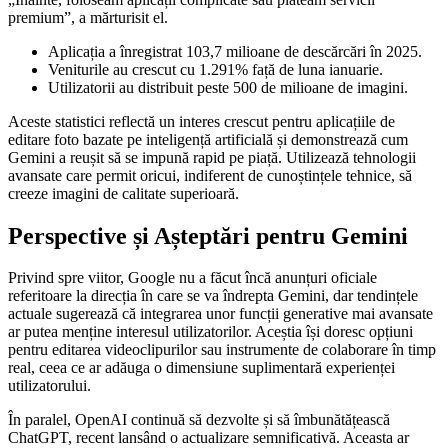
premium”, a mărturisit el.
Aplicația a înregistrat 103,7 milioane de descărcări în 2025.
Veniturile au crescut cu 1.291% față de luna ianuarie.
Utilizatorii au distribuit peste 500 de milioane de imagini.
Aceste statistici reflectă un interes crescut pentru aplicațiile de
editare foto bazate pe inteligență artificială și demonstrează cum
Gemini a reușit să se impună rapid pe piață. Utilizează tehnologii
avansate care permit oricui, indiferent de cunoștințele tehnice, să
creeze imagini de calitate superioară.
Perspective și Așteptări pentru Gemini
Privind spre viitor, Google nu a făcut încă anunțuri oficiale
referitoare la direcția în care se va îndrepta Gemini, dar tendințele
actuale sugerează că integrarea unor funcții generative mai avansate
ar putea menține interesul utilizatorilor. Aceștia își doresc opțiuni
pentru editarea videoclipurilor sau instrumente de colaborare în timp
real, ceea ce ar adăuga o dimensiune suplimentară experienței
utilizatorului.
În paralel, OpenAI continuă să dezvolte și să îmbunătățească
ChatGPT, recent lansând o actualizare semnificativă. Aceasta ar