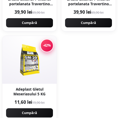
portelanata Travertino
portelanata Travertino
Marfil 60 x 60 cm lucioasa
Crema 60 x 60 cm
39,90 lei
39,90 lei
69,90 lei
69,90 lei
rectificata tip piatra
lucioasa rectificata tip
naturala
piatra naturala
Cumpără
Cumpără
-42%
Adeplast Gletul
Meseriasului 5 KG
11,60 lei
19,90 lei
Cumpără