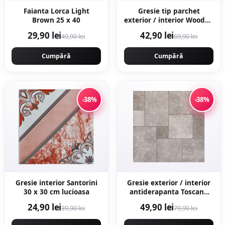
Faianta Lorca Light
Gresie tip parchet
Brown 25 x 40
exterior / interior Wooden
Brown 20 5 x 60 cm mata
29,90 lei
42,90 lei
49,90 lei
69,90 lei
portelanata
antiderapanta
Cumpără
Cumpără
-38%
-38%
Gresie interior Santorini
Gresie exterior / interior
30 x 30 cm lucioasa
antiderapanta Toscana
Grey 60 x 60 cm mata
24,90 lei
49,90 lei
39,90 lei
79,90 lei
portelanata rectificata tip
piatra naturala