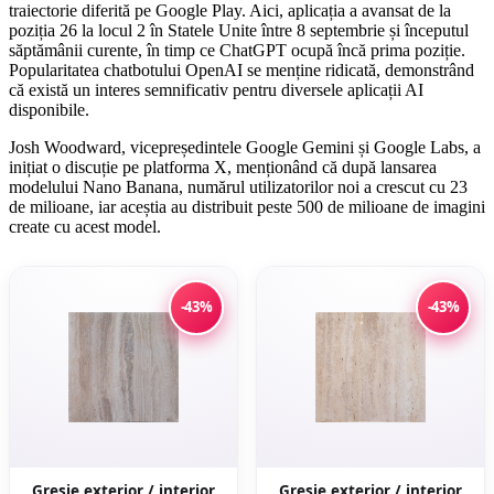
traiectorie diferită pe Google Play. Aici, aplicația a avansat de la
poziția 26 la locul 2 în Statele Unite între 8 septembrie și începutul
săptămânii curente, în timp ce ChatGPT ocupă încă prima poziție.
Popularitatea chatbotului OpenAI se menține ridicată, demonstrând
că există un interes semnificativ pentru diversele aplicații AI
disponibile.
Josh Woodward, vicepreședintele Google Gemini și Google Labs, a
inițiat o discuție pe platforma X, menționând că după lansarea
modelului Nano Banana, numărul utilizatorilor noi a crescut cu 23
de milioane, iar aceștia au distribuit peste 500 de milioane de imagini
create cu acest model.
-43%
-43%
Gresie exterior / interior
Gresie exterior / interior