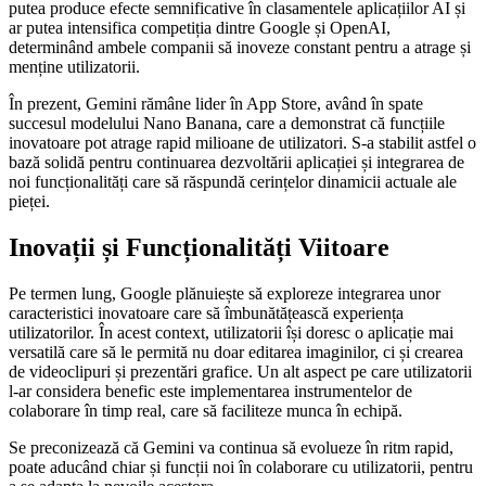
putea produce efecte semnificative în clasamentele aplicațiilor AI și
ar putea intensifica competiția dintre Google și OpenAI,
determinând ambele companii să inoveze constant pentru a atrage și
menține utilizatorii.
În prezent, Gemini rămâne lider în App Store, având în spate
succesul modelului Nano Banana, care a demonstrat că funcțiile
inovatoare pot atrage rapid milioane de utilizatori. S-a stabilit astfel o
bază solidă pentru continuarea dezvoltării aplicației și integrarea de
noi funcționalități care să răspundă cerințelor dinamicii actuale ale
pieței.
Inovații și Funcționalități Viitoare
Pe termen lung, Google plănuiește să exploreze integrarea unor
caracteristici inovatoare care să îmbunătățească experiența
utilizatorilor. În acest context, utilizatorii își doresc o aplicație mai
versatilă care să le permită nu doar editarea imaginilor, ci și crearea
de videoclipuri și prezentări grafice. Un alt aspect pe care utilizatorii
l-ar considera benefic este implementarea instrumentelor de
colaborare în timp real, care să faciliteze munca în echipă.
Se preconizează că Gemini va continua să evolueze în ritm rapid,
poate aducând chiar și funcții noi în colaborare cu utilizatorii, pentru