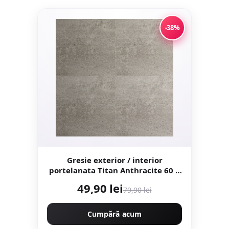
-38%
Gresie exterior / interior
portelanata Titan Anthracite 60 x
60 cm mata rectificata aspect
49,90 lei
79,90 lei
ciment
Cumpără acum