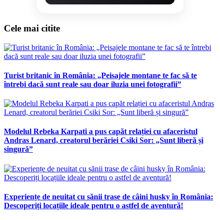
Cele mai citite
Turist britanic în România: „Peisajele montane te fac să te
întrebi dacă sunt reale sau doar iluzia unei fotografii”
Modelul Rebeka Karpati a pus capăt relației cu afaceristul
Andras Lenard, creatorul berăriei Csiki Sor: „Sunt liberă și
singură”
Experiențe de neuitat cu sănii trase de câini husky în România:
Descoperiți locațiile ideale pentru o astfel de aventură!