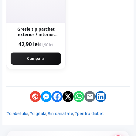
Gresie tip parchet
exterior / interior
Sekoya Beige 20 5 x 60
42,90 lei
61,90 lei
cm mata portelanata
antiderapanta
Cumpără
,
,
,
#diabetului
#digitală
#în sănătate
#pentru diabet