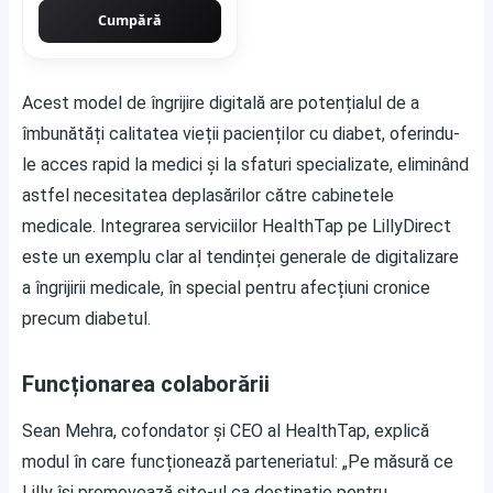
Cumpără
Acest model de îngrijire digitală are potențialul de a
îmbunătăți calitatea vieții pacienților cu diabet, oferindu-
le acces rapid la medici și la sfaturi specializate, eliminând
astfel necesitatea deplasărilor către cabinetele
medicale. Integrarea serviciilor HealthTap pe LillyDirect
este un exemplu clar al tendinței generale de digitalizare
a îngrijirii medicale, în special pentru afecțiuni cronice
precum diabetul.
Funcționarea colaborării
Sean Mehra, cofondator și CEO al HealthTap, explică
modul în care funcționează parteneriatul: „Pe măsură ce
Lilly își promovează site-ul ca destinație pentru