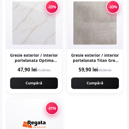
-33%
-33%
Gresie exterior / interior
Gresie exterior / interior
portelanata Optima
portelanata Titan Grey
Onyx 60 x 120 cm
60 x 120 cm mata
47,90 lei
59,90 lei
71,90 lei
89,90 lei
lucioasa rectificata tip
rectificata aspect
marmura
ciment
Cumpără
Cumpără
-31%