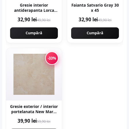
Gresie interior
Faianta Satvario Gray 30
antiderapanta Lorca
x 45
Dark Brown 30 x 30 cm
32,90 lei
32,90 lei
49,90 lei
49,90 lei
mata tip marmura
Cumpără
Cumpără
-33%
Gresie exterior / interior
portelanata New Marfil
Beige 60 x 60 cm
39,90 lei
59,90 lei
lucioasa rectificata tip
piatra naturala