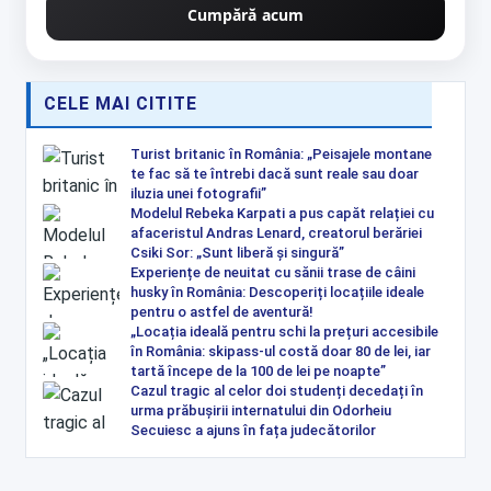
Cumpără acum
CELE MAI CITITE
Turist britanic în România: „Peisajele montane
te fac să te întrebi dacă sunt reale sau doar
iluzia unei fotografii”
Modelul Rebeka Karpati a pus capăt relației cu
afaceristul Andras Lenard, creatorul berăriei
Csiki Sor: „Sunt liberă și singură”
Experiențe de neuitat cu sănii trase de câini
husky în România: Descoperiți locațiile ideale
pentru o astfel de aventură!
„Locația ideală pentru schi la prețuri accesibile
în România: skipass-ul costă doar 80 de lei, iar
tartă începe de la 100 de lei pe noapte”
Cazul tragic al celor doi studenți decedați în
urma prăbușirii internatului din Odorheiu
Secuiesc a ajuns în fața judecătorilor