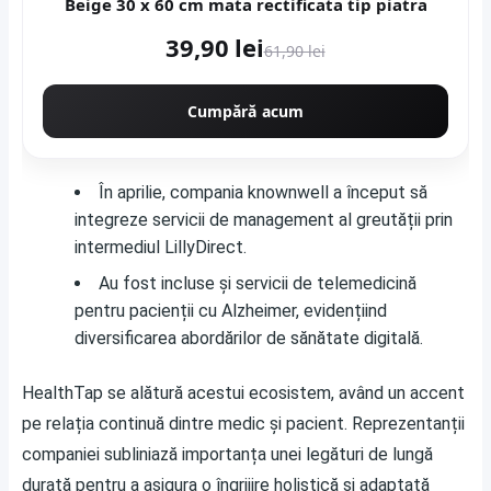
Beige 30 x 60 cm mata rectificata tip piatra
39,90 lei
61,90 lei
Cumpără acum
În aprilie, compania knownwell a început să
integreze servicii de management al greutății prin
intermediul LillyDirect.
Au fost incluse și servicii de telemedicină
pentru pacienții cu Alzheimer, evidențiind
diversificarea abordărilor de sănătate digitală.
HealthTap se alătură acestui ecosistem, având un accent
pe relația continuă dintre medic și pacient. Reprezentanții
companiei subliniază importanța unei legături de lungă
durată pentru a asigura o îngrijire holistică și adaptată