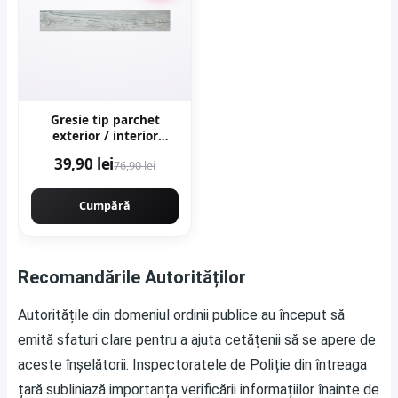
Gresie tip parchet
exterior / interior
Samba Multi 15 x 90 cm
39,90 lei
76,90 lei
mata portelanata
antiderapanta
Cumpără
Recomandările Autorităților
Autoritățile din domeniul ordinii publice au început să
emită sfaturi clare pentru a ajuta cetățenii să se apere de
aceste înșelătorii. Inspectoratele de Poliție din întreaga
țară subliniază importanța verificării informațiilor înainte de