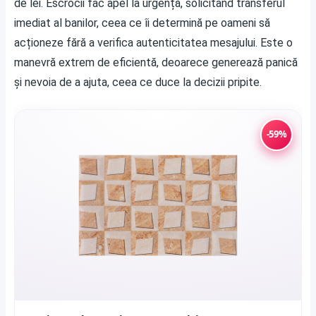
de lei. Escrocii fac apel la urgență, solicitând transferul
imediat al banilor, ceea ce îi determină pe oameni să
acționeze fără a verifica autenticitatea mesajului. Este o
manevră extrem de eficientă, deoarece generează panică
și nevoia de a ajuta, ceea ce duce la decizii pripite.
-59%