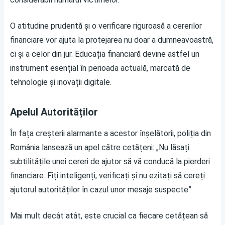
O atitudine prudentă și o verificare riguroasă a cererilor
financiare vor ajuta la protejarea nu doar a dumneavoastră,
ci și a celor din jur. Educația financiară devine astfel un
instrument esențial în perioada actuală, marcată de
tehnologie și inovații digitale.
Apelul Autorităților
În fața creșterii alarmante a acestor înșelătorii, poliția din
România lansează un apel către cetățeni: „Nu lăsați
subtilitățile unei cereri de ajutor să vă conducă la pierderi
financiare. Fiți inteligenți, verificați și nu ezitați să cereți
ajutorul autorităților în cazul unor mesaje suspecte”.
Mai mult decât atât, este crucial ca fiecare cetățean să