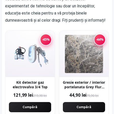
experimentat de tehnologie sau doar un începător,
educația este cheia pentru a vă proteja binele
dumneavoastră și al celor dragi. Fiți prudenți și informați!
-45%
-44%
Kit detector gaz
Gresie exterior / interior
electrovalva 3/4 Top
portelanata Grey Flury
60 x 120 cm lucioasa
121,99 lei
44,90 lei
219,90 lei
79,90 lei
rectificata tip marmura
Cumpără
Cumpără