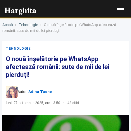
Harghita
Acasă
›
Tehnologie
›
O nouă înșelătorie pe WhatsApp afectează
românii: sute de mii de lei pierduți!
TEHNOLOGIE
O nouă înșelătorie pe WhatsApp
afectează românii: sute de mii de lei
pierduți!
Autor:
Adina Tache
luni, 27 octombrie 2025, ora 13:50
42 citiri