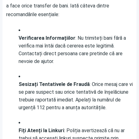
a face orice transfer de bani. Iată câteva dintre
recomandările esențiale:
Verificarea Informațiilor
: Nu trimiteți bani fără a
verifica mai întâi dacă cererea este legitimă.
Contactați direct persoana care pretinde că are
nevoie de ajutor.
Sesizați Tentativele de Fraudă
: Orice mesaj care vi
se pare suspect sau orice tentativă de înșelăciune
trebuie raportată imediat. Apelați la numărul de
urgență 112 pentru a anunța autoritățile.
Fiți Atenți la Linkuri
: Poliția avertizează că nu ar
trebui să accesați linkuri suspecte primite prin