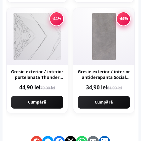
-44%
-44%
Gresie exterior / interior
Gresie exterior / interior
portelanata Thunder
antiderapanta Social
White Bookmatch B 60 x
Grey 30 x 60 cm mata
44,90 lei
34,90 lei
79,90 lei
61,90 lei
120 cm lucioasa
aspect ciment
rectificata tip marmura
Cumpără
Cumpără