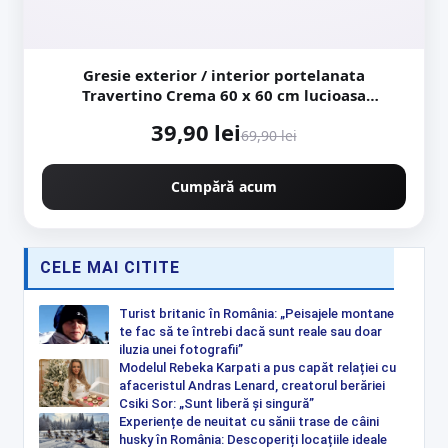
Gresie exterior / interior portelanata
Travertino Crema 60 x 60 cm lucioasa
rectificata tip piatra naturala
39,90 lei
69,90 lei
Cumpără acum
CELE MAI CITITE
Turist britanic în România: „Peisajele montane
te fac să te întrebi dacă sunt reale sau doar
iluzia unei fotografii”
Modelul Rebeka Karpati a pus capăt relației cu
afaceristul Andras Lenard, creatorul berăriei
Csiki Sor: „Sunt liberă și singură”
Experiențe de neuitat cu sănii trase de câini
husky în România: Descoperiți locațiile ideale