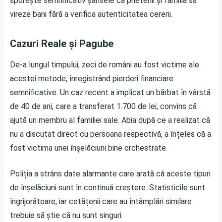
sporește semnificativ șansele ca prietenii și familia să
vireze bani fără a verifica autenticitatea cererii.
Cazuri Reale și Pagube
De-a lungul timpului, zeci de români au fost victime ale
acestei metode, înregistrând pierderi financiare
semnificative. Un caz recent a implicat un bărbat în vârstă
de 40 de ani, care a transferat 1.700 de lei, convins că
ajută un membru al familiei sale. Abia după ce a realizat că
nu a discutat direct cu persoana respectivă, a înțeles că a
fost victima unei înșelăciuni bine orchestrate.
Poliția a strâns date alarmante care arată că aceste tipuri
de înșelăciuni sunt în continuă creștere. Statisticile sunt
îngrijorătoare, iar cetățenii care au întâmplări similare
trebuie să știe că nu sunt singuri.