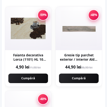
-59%
-48%
Faianta decorativa
Gresie tip parchet
Lorca (1101) HL 10
exterior / interior Alder
Beige 25 x 40
Grey 20 x 120 cm mata
4,90 lei
44,90 lei
11,90 lei
86,90 lei
portelanata
Cumpără
Cumpără
-48%