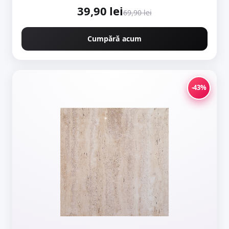
tip piatra naturala
39,90 lei
69,90 lei
Cumpără acum
-43%