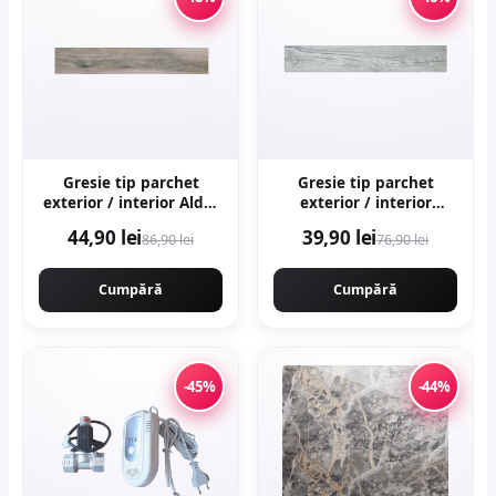
Gresie tip parchet
Gresie tip parchet
exterior / interior Alder
exterior / interior
Grey 20 x 120 cm mata
Samba Multi 15 x 90 cm
44,90 lei
39,90 lei
86,90 lei
76,90 lei
portelanata
mata portelanata
antiderapanta
Cumpără
Cumpără
-45%
-44%