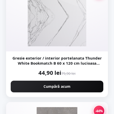
Gresie exterior / interior portelanata Thunder
White Bookmatch B 60 x 120 cm lucioasa
rectificata tip marmura
44,90 lei
79,90 lei
Cumpără acum
-44%