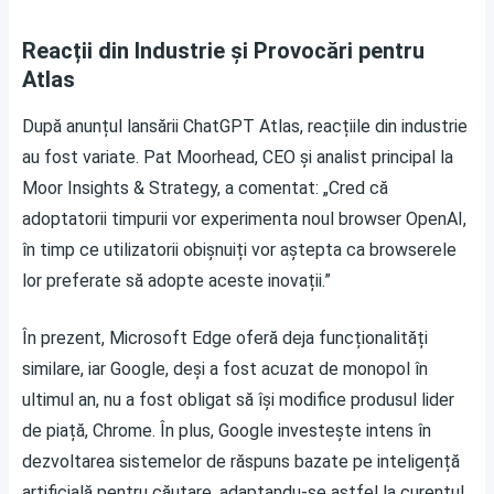
Reacții din Industrie și Provocări pentru
Atlas
După anunțul lansării ChatGPT Atlas, reacțiile din industrie
au fost variate. Pat Moorhead, CEO și analist principal la
Moor Insights & Strategy, a comentat: „Cred că
adoptatorii timpurii vor experimenta noul browser OpenAI,
în timp ce utilizatorii obișnuiți vor aștepta ca browserele
lor preferate să adopte aceste inovații.”
În prezent, Microsoft Edge oferă deja funcționalități
similare, iar Google, deși a fost acuzat de monopol în
ultimul an, nu a fost obligat să își modifice produsul lider
de piață, Chrome. În plus, Google investește intens în
dezvoltarea sistemelor de răspuns bazate pe inteligență
artificială pentru căutare, adaptandu-se astfel la curentul