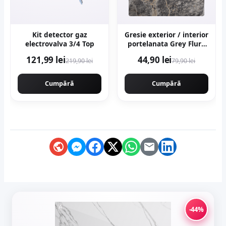
Kit detector gaz
Gresie exterior / interior
electrovalva 3/4 Top
portelanata Grey Flury
60 x 120 cm lucioasa
121,99 lei
44,90 lei
219,90 lei
79,90 lei
rectificata tip marmura
Cumpără
Cumpără
-44%