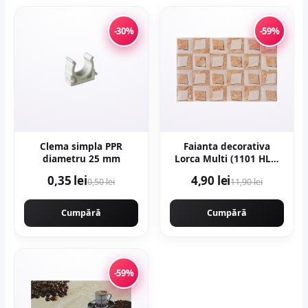
-30%
-59%
Clema simpla PPR
Faianta decorativa
diametru 25 mm
Lorca Multi (1101 HL1)
25 x 40
0,35 lei
4,90 lei
0,50 lei
11,90 lei
Cumpără
Cumpără
-59%