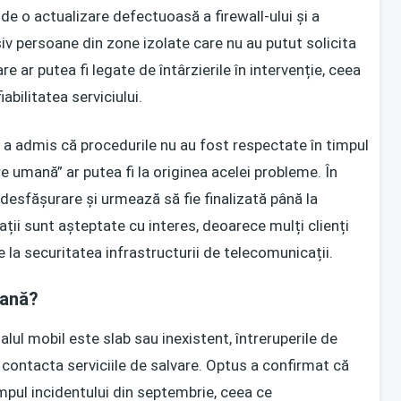
e o actualizare defectuoasă a firewall-ului și a
siv persoane din zone izolate care nu au putut solicita
e ar putea fi legate de întârzierile în intervenție, ceea
iabilitatea serviciului.
, a admis că procedurile nu au fost respectate în timpul
e umană” ar putea fi la originea acelei probleme. În
desfășurare și urmează să fie finalizată până la
gații sunt așteptate cu interes, deoarece mulți clienți
re la securitatea infrastructurii de telecomunicații.
pană?
alul mobil este slab sau inexistent, întreruperile de
 contacta serviciile de salvare. Optus a confirmat că
impul incidentului din septembrie, ceea ce