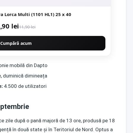
Faianta decorativa Lorca Multi (1101 HL1) 25 x 40
,90 lei
11,90 lei
Cumpără acum
onie mobilă din Dapto
, duminică dimineața
e:
4.500 de utilizatori
eptembrie
ce zile după o pană majoră de 13 ore, produsă pe 18
gență în două state și în Teritoriul de Nord. Optus a