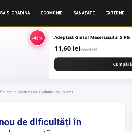
SĂ ȘI GRĂDINĂ
ECOMONIE
SĂNĂTATE
EXTERNE
Adeplast Gletul Meseriasului 5 KG
-42%
11,60 lei
19,90 lei
Cumpără
icultăți în gestionarea apelurilor de urgență
ou de dificultăți în