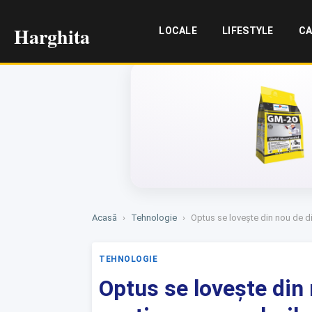
Harghita
LOCALE
LIFESTYLE
CA
Acasă
›
Tehnologie
›
Optus se lovește din nou de dif
TEHNOLOGIE
Optus se lovește din n