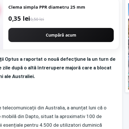
Clema simpla PPR diametru 25 mm
0,35 lei
0,50 lei
Cumpără acum
ii Optus a raportat o nouă defecțiune la un turn de
e zile după o altă întrerupere majoră care a blocat
i ale Australiei.
 telecomunicații din Australia, a anunțat luni că o
e mobilă din Dapto, situat la aproximativ 100 de
ii esențiale pentru 4.500 de utilizatori duminică