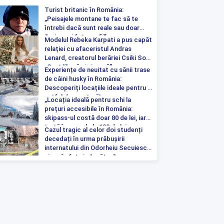
Turist britanic în România:
„Peisajele montane te fac să te
întrebi dacă sunt reale sau doar
iluzia unei fotografii”
Modelul Rebeka Karpati a pus capăt
relației cu afaceristul Andras
Lenard, creatorul berăriei Csiki Sor:
„Sunt liberă și singură”
Experiențe de neuitat cu sănii trase
de câini husky în România:
Descoperiți locațiile ideale pentru o
astfel de aventură!
„Locația ideală pentru schi la
prețuri accesibile în România:
skipass-ul costă doar 80 de lei, iar
tartă începe de la 100 de lei pe
Cazul tragic al celor doi studenți
noapte”
decedați în urma prăbușirii
internatului din Odorheiu Secuiesc a
ajuns în fața judecătorilor