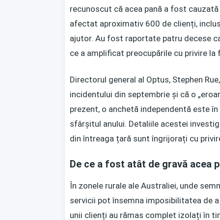
recunoscut că acea pană a fost cauzată d
afectat aproximativ 600 de clienți, inclu
ajutor. Au fost raportate patru decese car
ce a amplificat preocupările cu privire la f
Directorul general al Optus, Stephen Rue
incidentului din septembrie și că o „eroar
prezent, o anchetă independentă este în 
sfârșitul anului. Detaliile acestei investi
din întreaga țară sunt îngrijorați cu privi
De ce a fost atât de gravă acea 
În zonele rurale ale Australiei, unde semn
servicii pot însemna imposibilitatea de a
unii clienți au rămas complet izolați în t