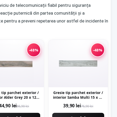
iciu de telecomunicații fiabil pentru siguranța
reacție puternică din partea comunității și a
te pentru a preveni repetarea unor astfel de incidente în
-48%
-48%
 tip parchet exterior /
Gresie tip parchet exterior /
 Alder Grey 20 x 120
interior Samba Multi 15 x 90
cm mata portelanata
cm mata portelanata
44,90 lei
39,90 lei
86,90 lei
76,90 lei
antiderapanta