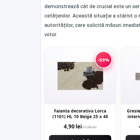
demonstrează cât de crucial este un serv
cetățenilor. Această situație a stârnit o 
autorităților, care solicită măsuri imedia
viitor.
-59%
Faianta decorativa Lorca
Gresie
(1101) HL 10 Beige 25 x 40
interior
4,90 lei
11,90 lei