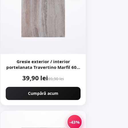
Gresie exterior / interior
portelanata Travertino Marfil 60 x
60 cm lucioasa rectificata tip
39,90 lei
piatra naturala
69,90 lei
Cumpără acum
-43%