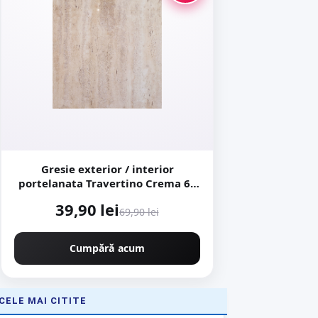
Gresie exterior / interior
portelanata Travertino Crema 60
x 60 cm lucioasa rectificata tip
39,90 lei
piatra naturala
69,90 lei
Cumpără acum
CELE MAI CITITE