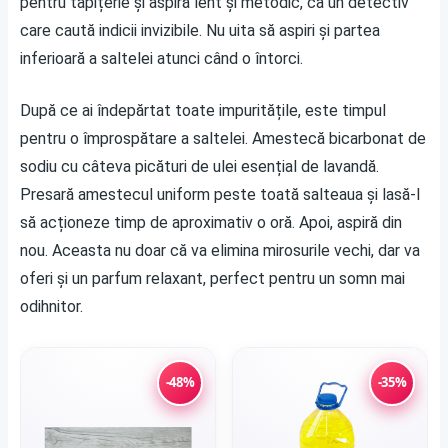
pentru tapițerie și aspiră lent și metodic, ca un detectiv
care caută indicii invizibile. Nu uita să aspiri și partea
inferioară a saltelei atunci când o întorci.
După ce ai îndepărtat toate impuritățile, este timpul
pentru o împrospătare a saltelei. Amestecă bicarbonat de
sodiu cu câteva picături de ulei esențial de lavandă.
Presară amestecul uniform peste toată salteaua și lasă-l
să acționeze timp de aproximativ o oră. Apoi, aspiră din
nou. Aceasta nu doar că va elimina mirosurile vechi, dar va
oferi și un parfum relaxant, perfect pentru un somn mai
odihnitor.
-48%
-35%