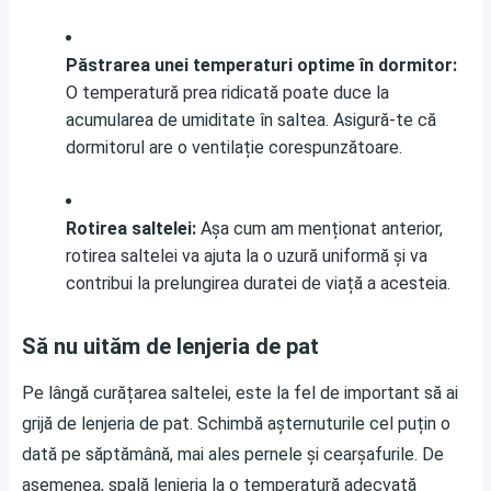
Păstrarea unei temperaturi optime în dormitor:
O temperatură prea ridicată poate duce la
acumularea de umiditate în saltea. Asigură-te că
dormitorul are o ventilație corespunzătoare.
Rotirea saltelei:
Așa cum am menționat anterior,
rotirea saltelei va ajuta la o uzură uniformă și va
contribui la prelungirea duratei de viață a acesteia.
Să nu uităm de lenjeria de pat
Pe lângă curățarea saltelei, este la fel de important să ai
grijă de lenjeria de pat. Schimbă așternuturile cel puțin o
dată pe săptămână, mai ales pernele și cearșafurile. De
asemenea, spală lenjeria la o temperatură adecvată