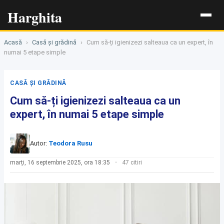
Harghita
Acasă
›
Casă și grădină
›
Cum să-ți igienizezi salteaua ca un expert, în
numai 5 etape simple
CASĂ ȘI GRĂDINĂ
Cum să-ți igienizezi salteaua ca un
expert, în numai 5 etape simple
Autor:
Teodora Rusu
marți, 16 septembrie 2025, ora 18:35
47 citiri