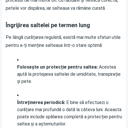
procesul de mai multe ori. Cu răbdare și tehnica corectă,
petele vor dispărea, iar salteaua va rămâne curată.
Îngrijirea saltelei pe termen lung
Pe lângă curățarea regulată, există mai multe sfaturi utile
pentru a-ți menține salteaua într-o stare optimă:
Folosește un protecție pentru saltea:
Acestea
ajută la protejarea saltelei de umiditate, transpirație
și pete.
Întreținerea periodică:
E bine să efectuezi o
curățare mai profundă o dată la câteva luni. Aceasta
poate include spălarea completă a protecției pentru
saltea și a așternuturilor.