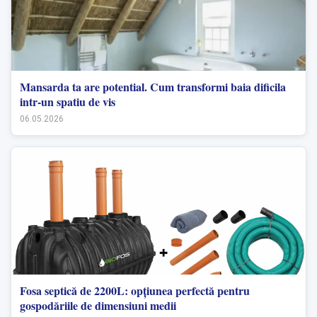
Mansarda ta are potential. Cum transformi baia dificila
intr-un spatiu de vis
06.05.2026
Fosa septică de 2200L: opțiunea perfectă pentru
gospodăriile de dimensiuni medii