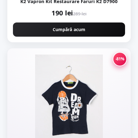
K2 Vapron Kit Restaurare Faruri K2 D7900
190 lei
289 lei
Cumpără acum
-81%