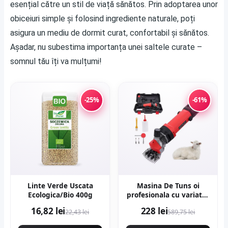
esențial către un stil de viață sănătos. Prin adoptarea unor
obiceiuri simple și folosind ingrediente naturale, poți
asigura un mediu de dormit curat, confortabil și sănătos.
Așadar, nu subestima importanța unei saltele curate –
somnul tău îți va mulțumi!
-25%
-61%
Linte Verde Uscata
Masina De Tuns oi
Ecologica/Bio 400g
profesionala cu variator
de turatie 1000w,
16,82 lei
228 lei
22,43 lei
589,75 lei
2400rpm, accesorii
incluse, carbuni