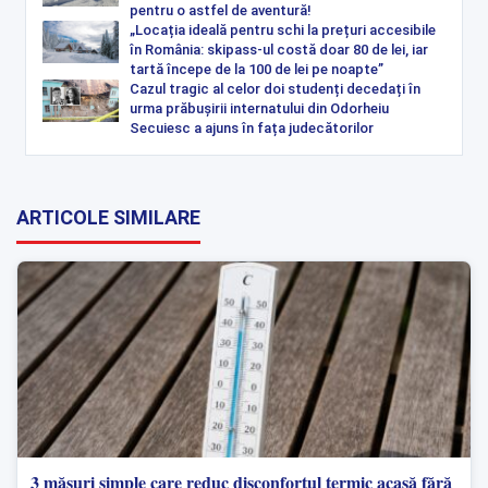
pentru o astfel de aventură!
„Locația ideală pentru schi la prețuri accesibile
în România: skipass-ul costă doar 80 de lei, iar
tartă începe de la 100 de lei pe noapte”
Cazul tragic al celor doi studenți decedați în
urma prăbușirii internatului din Odorheiu
Secuiesc a ajuns în fața judecătorilor
ARTICOLE SIMILARE
3 măsuri simple care reduc disconfortul termic acasă fără