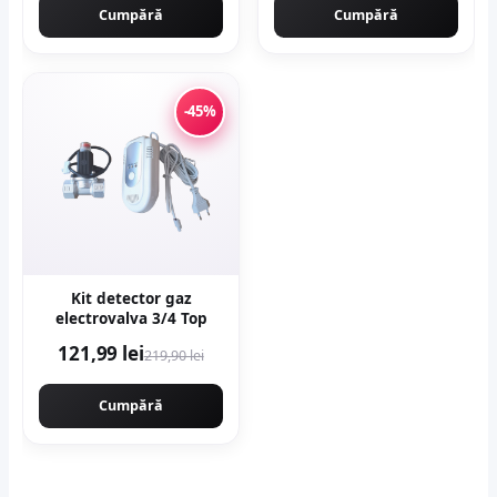
rezerva, NAKAMOTO
Cumpără
Cumpără
1000 JAPAN
-45%
Kit detector gaz
electrovalva 3/4 Top
121,99 lei
219,90 lei
Cumpără