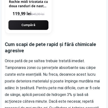
Rochie midi tricotata cu
doua randuri de nasturi
- Bej
119,99 lei
649,99 lei
Cumpără
Cum scapi de pete rapid și fără chimicale
agresive
Orice pată de pe saltea trebuie tratată imediat.
Tamponarea zonei cu șervețele absorbante sau cârpe
curate este esențială. Nu freca, deoarece acest lucru
poate deteriora materialul și poate împinge murdăria mai
adânc în țesătură. Pentru pete mai dificile, cum ar fi cele
de sânge, aplică peroxid de hidrogen 3% și lasă să
acționeze câteva minute. Dacă este necesar, repetă