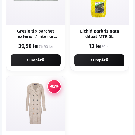
Gresie tip parchet
Lichid parbriz gata
exterior / interior
diluat MTR 5L
Samba Multi 15 x 90 cm
39,90 lei
13 lei
76,90 lei
20 lei
mata portelanata
antiderapanta
Cumpără
Cumpără
-82%