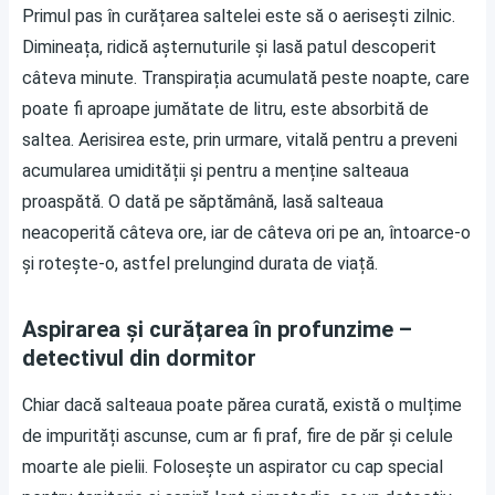
Primul pas în curățarea saltelei este să o aerisești zilnic.
Dimineața, ridică așternuturile și lasă patul descoperit
câteva minute. Transpirația acumulată peste noapte, care
poate fi aproape jumătate de litru, este absorbită de
saltea. Aerisirea este, prin urmare, vitală pentru a preveni
acumularea umidității și pentru a menține salteaua
proaspătă. O dată pe săptămână, lasă salteaua
neacoperită câteva ore, iar de câteva ori pe an, întoarce-o
și rotește-o, astfel prelungind durata de viață.
Aspirarea și curățarea în profunzime –
detectivul din dormitor
Chiar dacă salteaua poate părea curată, există o mulțime
de impurități ascunse, cum ar fi praf, fire de păr și celule
moarte ale pielii. Folosește un aspirator cu cap special