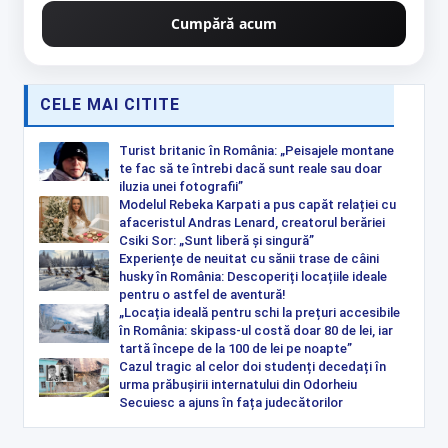
Cumpără acum
CELE MAI CITITE
Turist britanic în România: „Peisajele montane
te fac să te întrebi dacă sunt reale sau doar
iluzia unei fotografii”
Modelul Rebeka Karpati a pus capăt relației cu
afaceristul Andras Lenard, creatorul berăriei
Csiki Sor: „Sunt liberă și singură”
Experiențe de neuitat cu sănii trase de câini
husky în România: Descoperiți locațiile ideale
pentru o astfel de aventură!
„Locația ideală pentru schi la prețuri accesibile
în România: skipass-ul costă doar 80 de lei, iar
tartă începe de la 100 de lei pe noapte”
Cazul tragic al celor doi studenți decedați în
urma prăbușirii internatului din Odorheiu
Secuiesc a ajuns în fața judecătorilor