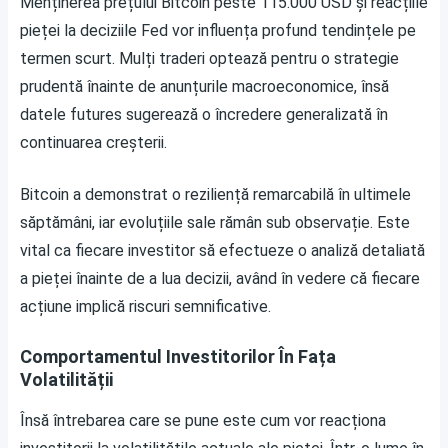
Menținerea prețului Bitcoin peste 115.000 USD și reacțiile
pieței la deciziile Fed vor influența profund tendințele pe
termen scurt. Mulți traderi optează pentru o strategie
prudentă înainte de anunțurile macroeconomice, însă
datele futures sugerează o încredere generalizată în
continuarea creșterii.
Bitcoin a demonstrat o reziliență remarcabilă în ultimele
săptămâni, iar evoluțiile sale rămân sub observație. Este
vital ca fiecare investitor să efectueze o analiză detaliată
a pieței înainte de a lua decizii, având în vedere că fiecare
acțiune implică riscuri semnificative.
Comportamentul Investitorilor În Fața
Volatilității
Însă întrebarea care se pune este cum vor reacționa