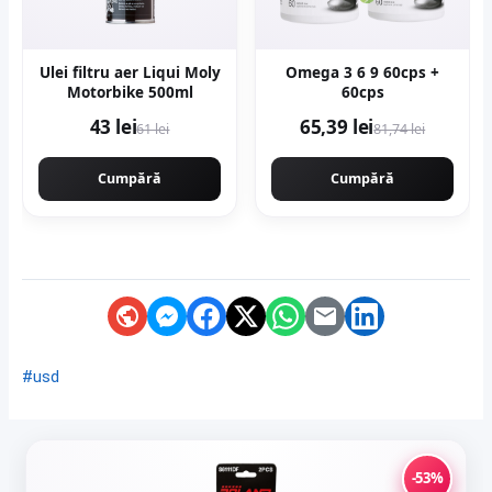
Ulei filtru aer Liqui Moly
Omega 3 6 9 60cps +
Motorbike 500ml
60cps
43 lei
65,39 lei
61 lei
81,74 lei
Cumpără
Cumpără
#usd
-53%