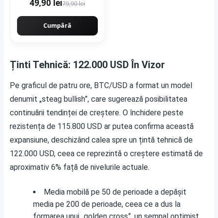
49,90 lei
79,90 lei
mata rectificata aspect
ciment
Cumpără
Ținti Tehnică: 122.000 USD În Vizor
Pe graficul de patru ore, BTC/USD a format un model
denumit „steag bullish”, care sugerează posibilitatea
continuării tendinței de creștere. O închidere peste
rezistența de 115.800 USD ar putea confirma această
expansiune, deschizând calea spre un țintă tehnică de
122.000 USD, ceea ce reprezintă o creștere estimată de
aproximativ 6% față de nivelurile actuale.
Media mobilă pe 50 de perioade a depășit
media pe 200 de perioade, ceea ce a dus la
formarea unui „golden cross”, un semnal optimist