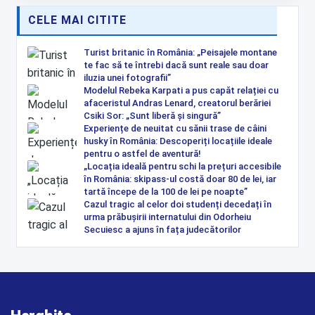
CELE MAI CITITE
Turist britanic în România: „Peisajele montane
te fac să te întrebi dacă sunt reale sau doar
iluzia unei fotografii”
Modelul Rebeka Karpati a pus capăt relației cu
afaceristul Andras Lenard, creatorul berăriei
Csiki Sor: „Sunt liberă și singură”
Experiențe de neuitat cu sănii trase de câini
husky în România: Descoperiți locațiile ideale
pentru o astfel de aventură!
„Locația ideală pentru schi la prețuri accesibile
în România: skipass-ul costă doar 80 de lei, iar
tartă începe de la 100 de lei pe noapte”
Cazul tragic al celor doi studenți decedați în
urma prăbușirii internatului din Odorheiu
Secuiesc a ajuns în fața judecătorilor