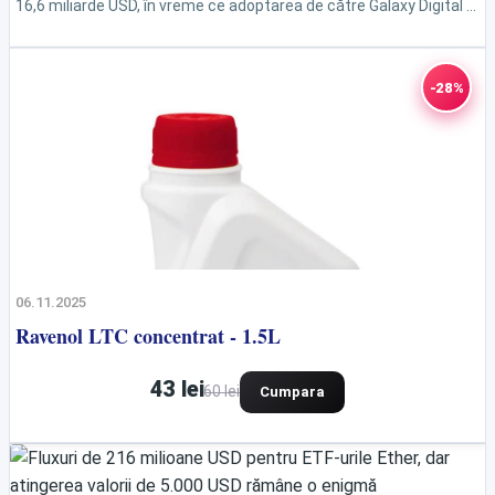
16,6 miliarde USD, în vreme ce adoptarea de către Galaxy Digital și
Forward Industries alimentează speculațiile...
-28%
06.11.2025
Ravenol LTC concentrat - 1.5L
43 lei
60 lei
Cumpara