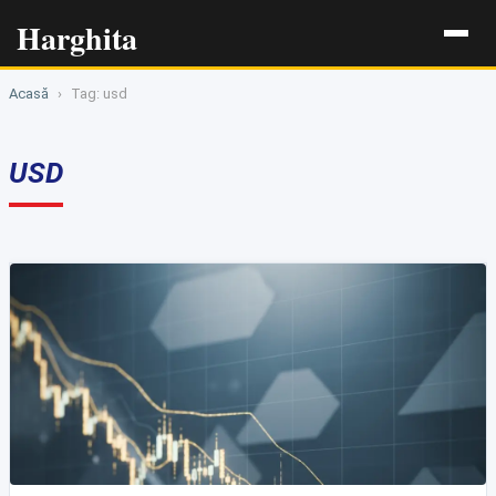
Harghita
Acasă
›
Tag: usd
USD