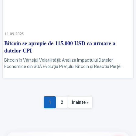
11.09.2025
Bitcoin se apropie de 115.000 USD ca urmare a
datelor CPI
Bitcoin în Vârtejul Volatilității: Analiza Impactului Datelor
Economice din SUA Evoluția Prețului Bitcoin și Reactia Pieței
Recent, prețul Bitcoin a fost marcat de o volatilitate crescută,
cauza...
1
2
Înainte »
Paginație
articole