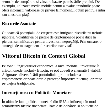
semnale de cumpărare și vânzare bazate pe mișcările prețului. De
exemplu, utilizarea media mobile pentru a evalua trendurile poate
oferi informații valoroase cu privire la momentul optim pentru a intra
sau a ieși din piață.
Riscurile Asociate
Cu toate că potențialul de creștere este intrigant, riscurile nu trebuie
ignorate. Volatilitatea pe piețele de criptomonede poate duce la
pierderi semnificative pentru investitorii nepregătiți. Prin urmare, o
strategie de management al riscurilor este vitală.
Viitorul Bitcoin în Context Global
Pe fondul îngrijorărilor economice la nivel mondial, investițiile în
criptomonede, inclusiv Bitcoin, se pot dovedi o alternativă viabilă.
Asigurarea diversificării portofoliului prin includerea
criptomonedelor poate oferi o protecție împotriva fluctuațiilor trăite
pe piețele tradiționale.
Interacțiunea cu Politicile Monetare
În ultimele luni, politica monetară din SUA a influențat în mod
semnificativ piețele financiare. Ratele de dobândă și politicile de