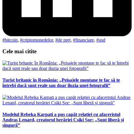
#bitcoin
,
#criptomonedelor
,
#de preț
,
#financiare
,
#usd
Cele mai citite
Turist britanic în România: „Peisajele montane te fac să te
întrebi dacă sunt reale sau doar iluzia unei fotografii”
Modelul Rebeka Karpati a pus capăt relației cu afaceristul
Andras Lenard, creatorul berăriei Csiki Sor: „Sunt liberă și
singură”