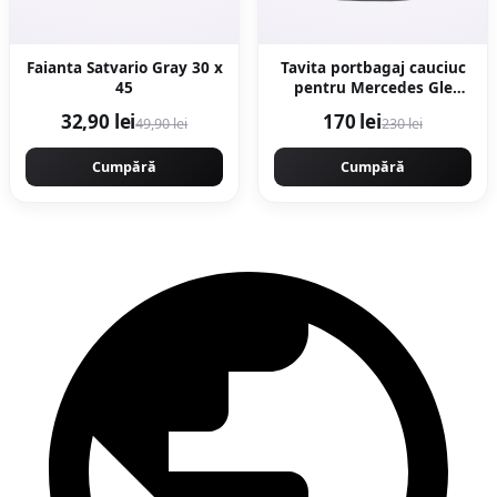
Faianta Satvario Gray 30 x
Tavita portbagaj cauciuc
45
pentru Mercedes Gle
(V167) Suv 10.18-
32,90 lei
170 lei
49,90 lei
230 lei
Cumpără
Cumpără