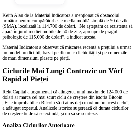
Keith Alan de la Material Indicators a menționat că obstacolul
următor pentru cumpărători este media mobilă simplă de 50 de zile
(SMA), localizată la 114.700 de dolari. „Ne așteptăm ca rezistența să
apară în jurul mediei mobile de 50 de zile, aproape de pragul
psihologic de 115.000 de dolari”, a indicat acesta.
Material Indicators a observat că mișcarea recentă a prețului a urmat
un model predictibil, bazat pe dinamica lichidității și pe comenzile
de mari dimensiuni plasate pe piață.
Ciclurile Mai Lungi Contrazic un Vârf
Rapid al Pieței
Rekt Capital a argumentat că atingerea unui maxim de 124.000 de
dolari ar marca cel mai scurt ciclu de creștere din istoria Bitcoin.
„Este improbabil ca Bitcoin să fi atins deja maximul în acest ciclu”,
a adăugat expertul. Analizele istorice sugerează că durata ciclurilor
de creștere tinde să se extindă, și nu să se scurteze.
Analiza Ciclurilor Anterioare