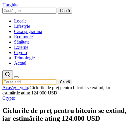
Harghita
Caută
Locale
Lifestyle
Casă și grădină
Ecomonie
Sănătate
Externe
Crypto
Tehnologie
Actual
Caută
Acasă
›
Crypto
›
Ciclurile de preț pentru bitcoin se extind, iar
estimările ating 124.000 USD
Crypto
Ciclurile de preț pentru bitcoin se extind,
iar estimările ating 124.000 USD