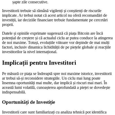
șapte zile consecutive.
Investitorii trebuie să rămână vigilenți și conștienți de riscurile
implicate. Ar trebui notat că acest articol nu oferă recomandări de
investiții, iar deciziile financiare trebuie fundamentate pe cercetări
proprii.
Datele și opiniile exprimate sugerează că piața Bitcoin are încă
potențial de creștere și că actualul ciclu ar putea conduce la atingerea
de noi maxime. Totuși, evoluțiile viitoare vor depinde de mai mulți
factori, inclusiv dinamica lichidității de pe piețele globale și reacțiile
investitorilor la nivel internațional.
Implicații pentru Investitori
Pe măsură ce piața se îndreaptă spre noi maxime istorice, investitorii
ar trebui să-și reconsidere strategiile. Un ciclu mai lung poate
însemna oportunități mai multe, dar implică și riscuri mai mari. În
această lumi volatilă, cunoașterea aprofundată a pieței se dovedește
indispensabilă.
Oportunități de Investiție
Investitorii care sunt familiarizați cu analiza tehnică pot identifica