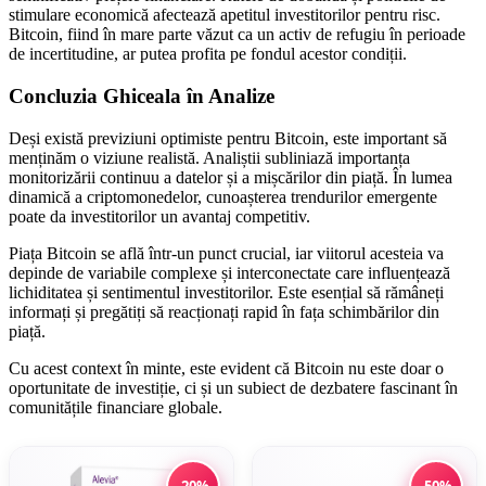
stimulare economică afectează apetitul investitorilor pentru risc.
Bitcoin, fiind în mare parte văzut ca un activ de refugiu în perioade
de incertitudine, ar putea profita pe fondul acestor condiții.
Concluzia Ghiceala în Analize
Deși există previziuni optimiste pentru Bitcoin, este important să
menținăm o viziune realistă. Analiștii subliniază importanța
monitorizării continuu a datelor și a mișcărilor din piață. În lumea
dinamică a criptomonedelor, cunoașterea trendurilor emergente
poate da investitorilor un avantaj competitiv.
Piața Bitcoin se află într-un punct crucial, iar viitorul acesteia va
depinde de variabile complexe și interconectate care influențează
lichiditatea și sentimentul investitorilor. Este esențial să rămâneți
informați și pregătiți să reacționați rapid în fața schimbărilor din
piață.
Cu acest context în minte, este evident că Bitcoin nu este doar o
oportunitate de investiție, ci și un subiect de dezbatere fascinant în
comunitățile financiare globale.