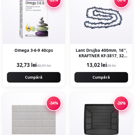
-20%
-50%
Omega 3-6-9 40cps
Lant Drujba 400mm, 16'',
KRAFTNER KF-3817, 32
dinti, 64 pinteni, pas
32,73 lei
13,02 lei
40,91 lei
26 lei
0.325 motofierastrau
Cumpără
Cumpără
-34%
-26%