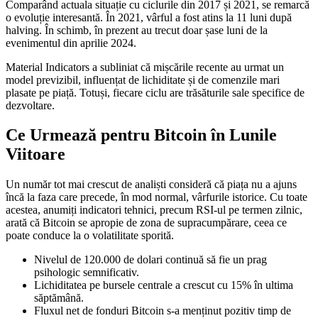
Comparând actuala situație cu ciclurile din 2017 și 2021, se remarcă
o evoluție interesantă. În 2021, vârful a fost atins la 11 luni după
halving. În schimb, în prezent au trecut doar șase luni de la
evenimentul din aprilie 2024.
Material Indicators a subliniat că mișcările recente au urmat un
model previzibil, influențat de lichiditate și de comenzile mari
plasate pe piață. Totuși, fiecare ciclu are trăsăturile sale specifice de
dezvoltare.
Ce Urmează pentru Bitcoin în Lunile
Viitoare
Un număr tot mai crescut de analiști consideră că piața nu a ajuns
încă la faza care precede, în mod normal, vârfurile istorice. Cu toate
acestea, anumiți indicatori tehnici, precum RSI-ul pe termen zilnic,
arată că Bitcoin se apropie de zona de supracumpărare, ceea ce
poate conduce la o volatilitate sporită.
Nivelul de 120.000 de dolari continuă să fie un prag
psihologic semnificativ.
Lichiditatea pe bursele centrale a crescut cu 15% în ultima
săptămână.
Fluxul net de fonduri Bitcoin s-a menținut pozitiv timp de