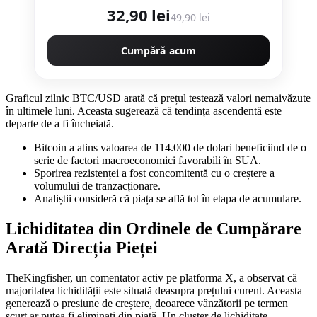
32,90 lei
49,90 lei
Cumpără acum
Graficul zilnic BTC/USD arată că prețul testează valori nemaivăzute
în ultimele luni. Aceasta sugerează că tendința ascendentă este
departe de a fi încheiată.
Bitcoin a atins valoarea de 114.000 de dolari beneficiind de o
serie de factori macroeconomici favorabili în SUA.
Sporirea rezistenței a fost concomitentă cu o creștere a
volumului de tranzacționare.
Analiștii consideră că piața se află tot în etapa de acumulare.
Lichiditatea din Ordinele de Cumpărare
Arată Direcția Pieței
TheKingfisher, un comentator activ pe platforma X, a observat că
majoritatea lichidității este situată deasupra prețului curent. Aceasta
generează o presiune de creștere, deoarece vânzătorii pe termen
scurt ar putea fi eliminați din piață. Un cluster de lichiditate