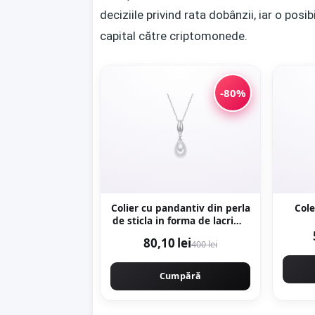
deciziile privind rata dobânzii, iar o posi
capital către criptomonede.
-80%
Colier cu pandantiv din perla
Cole
de sticla in forma de lacrima
- Alb/Argintiu
80,10 lei
400 lei
Cumpără