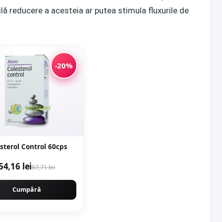
bilă reducere a acesteia ar putea stimula fluxurile de
-20%
sterol Control 60cps
54,16 lei
67,71 lei
Cumpără