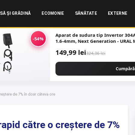
SĂ ȘI GRĂDINĂ
ECOMONIE
SĂNĂTATE
EXTERNE
Aparat de sudura tip Invertor 304A, 
-54%
1.6-4mm, Next Generation - URA
149,99 lei
324,36 lei
Cumpără
creștere de 7% în doar câteva ore
rapid către o creștere de 7%