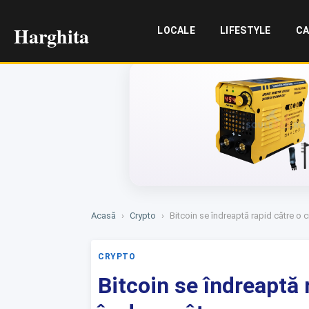
Harghita
LOCALE
LIFESTYLE
CA
Acasă
›
Crypto
›
Bitcoin se îndreaptă rapid către o 
CRYPTO
Bitcoin se îndreaptă 