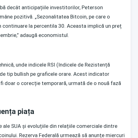
ă decât anticipațiile investitorilor, Peterson
âne pozitivă. „Sezonalitatea Bitcoin, pe care o
în continuare la percentila 30. Aceasta implică un preț
embrie,” adaugă economistul.
ehnică, unde indicele RSI (Indicele de Rezistență
e tip bullish pe graficele orare. Acest indicator
fi doar o corecție temporară, urmată de o nouă fază
uența piața
 ale SUA și evoluțiile din relațiile comerciale dintre
itcoinului. Rezerva Federală urmează să anunțe miercuri