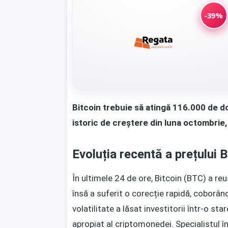
-39%
Bitcoin trebuie să atingă 116.000 de d
istoric de creștere din luna octombrie,
Evoluția recentă a prețului B
În ultimele 24 de ore, Bitcoin (BTC) a re
însă a suferit o corecție rapidă, coborâ
volatilitate a lăsat investitorii într-o sta
apropiat al criptomonedei. Specialistul 