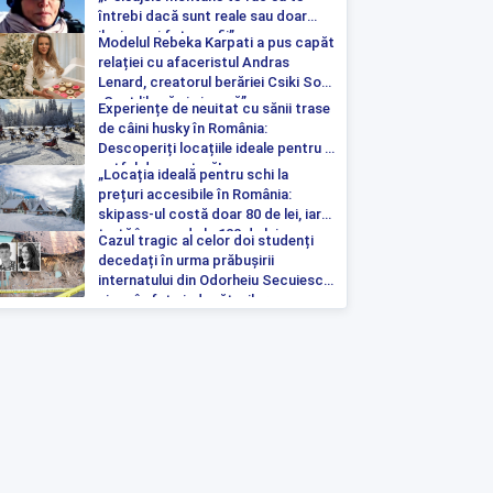
întrebi dacă sunt reale sau doar
iluzia unei fotografii”
Modelul Rebeka Karpati a pus capăt
relației cu afaceristul Andras
Lenard, creatorul berăriei Csiki Sor:
„Sunt liberă și singură”
Experiențe de neuitat cu sănii trase
de câini husky în România:
Descoperiți locațiile ideale pentru o
astfel de aventură!
„Locația ideală pentru schi la
prețuri accesibile în România:
skipass-ul costă doar 80 de lei, iar
tartă începe de la 100 de lei pe
Cazul tragic al celor doi studenți
noapte”
decedați în urma prăbușirii
internatului din Odorheiu Secuiesc a
ajuns în fața judecătorilor