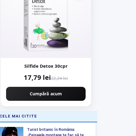
Silfide Detox 30cpr
17,79 lei
22,24 lei
Cumpără acum
CELE MAI CITITE
Turist britanic în România:
„Peisajele montane te fac să te