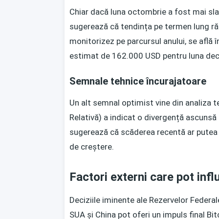
Chiar dacă luna octombrie a fost mai slab
sugerează că tendința pe termen lung răm
monitorizez pe parcursul anului, se află 
estimat de 162.000 USD pentru luna dec
Semnale tehnice încurajatoare
Un alt semnal optimist vine din analiza t
Relativă) a indicat o divergență ascunsă d
sugerează că scăderea recentă ar putea 
de creștere.
Factori externi care pot infl
Deciziile iminente ale Rezervelor Federale
SUA și China pot oferi un impuls final B