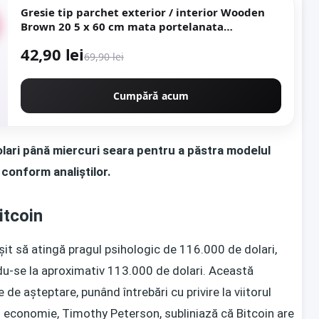
Gresie tip parchet exterior / interior Wooden
Brown 20 5 x 60 cm mata portelanata
antiderapanta
42,90 lei
69,90 lei
Cumpără acum
olari până miercuri seara pentru a păstra modelul
 conform analiștilor.
itcoin
ușit să atingă pragul psihologic de 116.000 de dolari,
ndu-se la aproximativ 113.000 de dolari. Această
re de așteptare, punând întrebări cu privire la viitorul
în economie, Timothy Peterson, subliniază că Bitcoin are