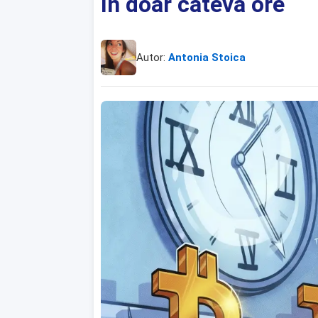
în doar câteva ore
Autor:
Antonia Stoica