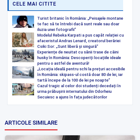
CELE MAI CITITE
Turist britanic în România: „Peisajele montane
te fac să te întrebi dacă sunt reale sau doar
iluzia unei fotografii”
Modelul Rebeka Karpati a pus capăt relației cu
afaceristul Andras Lenard, creatorul berăriei
Csiki Sor: „Sunt liberă și singură”
Experiențe de neuitat cu sănii trase de câini
husky în România: Descoperiți locațiile ideale
pentru o astfel de aventură!
„Locația ideală pentru schi la prețuri accesibile
în România: skipass-ul costă doar 80 de lei, iar
tartă începe de la 100 de lei pe noapte”
Cazul tragic al celor doi studenți decedați în
urma prăbușirii internatului din Odorheiu
Secuiesc a ajuns în fața judecătorilor
ARTICOLE SIMILARE