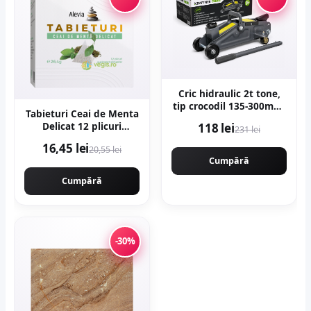
Cric hidraulic 2t tone,
tip crocodil 135-300mm,
Tabieturi Ceai de Menta
roti transport viratoare
Delicat 12 plicuri
118 lei
231 lei
KRAFTNER KF-4927
piramida
16,45 lei
20,55 lei
Cumpără
Cumpără
-30%