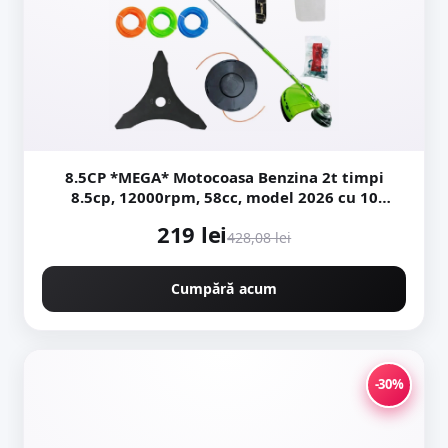
8.5CP *MEGA* Motocoasa Benzina 2t timpi
8.5cp, 12000rpm, 58cc, model 2026 cu 10
accesorii, easy-start, Fresco Power by
219 lei
ItalianTech CMP1545
428,08 lei
Cumpără acum
-30%