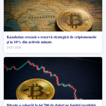
Kazahstan creează o rezervă strategică de criptomonede
și ia 10% din activele minate
24.07.2026
Bitcoin a coborât la 64.700 de dolari pe fondul reculului