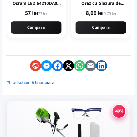
Osram LED 64210DA04
Orez cu Glazura de
pentru Fiat, Ford, Opel
Cacao 66g + Rondele din
57 lei
8,09 lei
77 lei
9,75 lei
Orez cu Glazura de
Lupin 66g
Cumpără
Cumpără
,
#blockchain
#financiară
-49%