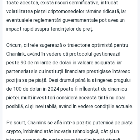
toate acestea, există riscuri semnificative, întrucât
volatilitatea pieței criptomonedelor rămâne ridicată, iar
eventualele reglementări guvernamentale pot avea un
impact rapid asupra tendințelor de preț.
Oricum, cifrele sugerează o traiectorie optimistă pentru
Chainlink, având în vedere că protocolul gestionează
peste 90 de miliarde de dolari în valoare asigurată, iar
parteneriatele cu instituții financiare prestigiase întăresc
poziția sa pe piață. Deși drumul până la atingerea pragului
de 100 de dolari în 2024 poate fi influențat de dinamica
pieței, mulți investitori consideră această țintă nu doar
posibilă, ci și inevitabilă, având în vedere condițiile actuale.
Pe scurt, Chainlink se află într-o poziție puternică pe piața
crypto, îmbinând atât inovația tehnologică, cât și un