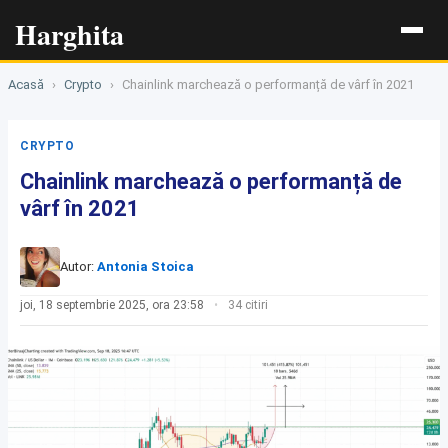
Harghita
Acasă
›
Crypto
›
Chainlink marchează o performanță de vârf în 2021
CRYPTO
Chainlink marchează o performanță de
vârf în 2021
Autor:
Antonia Stoica
joi, 18 septembrie 2025, ora 23:58
34 citiri