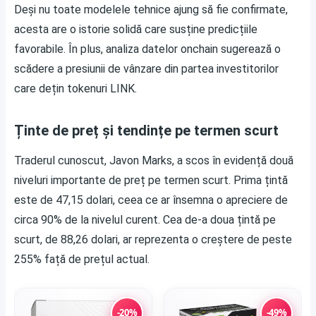
Deși nu toate modelele tehnice ajung să fie confirmate,
acesta are o istorie solidă care susține predicțiile
favorabile. În plus, analiza datelor onchain sugerează o
scădere a presiunii de vânzare din partea investitorilor
care dețin tokenuri LINK.
Ținte de preț și tendințe pe termen scurt
Traderul cunoscut, Javon Marks, a scos în evidență două
niveluri importante de preț pe termen scurt. Prima țintă
este de 47,15 dolari, ceea ce ar însemna o apreciere de
circa 90% de la nivelul curent. Cea de-a doua țintă pe
scurt, de 88,26 dolari, ar reprezenta o creștere de peste
255% față de prețul actual.
-20%
-49%