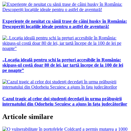
Experiențe de neuitat cu sănii trase de câini husky în România:
Descoperiți locațiile ideale pentru o astfel de aventură!
„Locația ideală pentru schi la prețuri accesibile în România:
skipass-ul costă doar 80 de lei, iar tartă începe de la 100 de lei
pe noapte”
Cazul tragic al celor doi studenți decedați în urma prăbușirii
internatului din Odorheiu Secuiesc a ajuns în fața judecătorilor
Articole similare