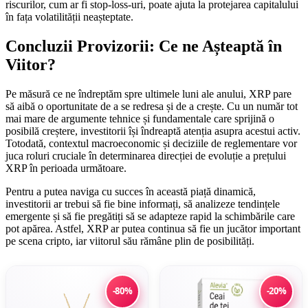
riscurilor, cum ar fi stop-loss-uri, poate ajuta la protejarea capitalului
în fața volatilității neașteptate.
Concluzii Provizorii: Ce ne Așteaptă în
Viitor?
Pe măsură ce ne îndreptăm spre ultimele luni ale anului, XRP pare
să aibă o oportunitate de a se redresa și de a crește. Cu un număr tot
mai mare de argumente tehnice și fundamentale care sprijină o
posibilă creștere, investitorii își îndreaptă atenția asupra acestui activ.
Totodată, contextul macroeconomic și deciziile de reglementare vor
juca roluri cruciale în determinarea direcției de evoluție a prețului
XRP în perioada următoare.
Pentru a putea naviga cu succes în această piață dinamică,
investitorii ar trebui să fie bine informați, să analizeze tendințele
emergente și să fie pregătiți să se adapteze rapid la schimbările care
pot apărea. Astfel, XRP ar putea continua să fie un jucător important
pe scena cripto, iar viitorul său rămâne plin de posibilități.
-80%
-20%