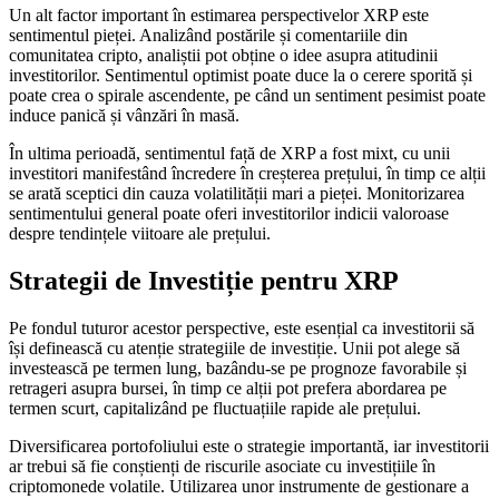
Un alt factor important în estimarea perspectivelor XRP este
sentimentul pieței. Analizând postările și comentariile din
comunitatea cripto, analiștii pot obține o idee asupra atitudinii
investitorilor. Sentimentul optimist poate duce la o cerere sporită și
poate crea o spirale ascendente, pe când un sentiment pesimist poate
induce panică și vânzări în masă.
În ultima perioadă, sentimentul față de XRP a fost mixt, cu unii
investitori manifestând încredere în creșterea prețului, în timp ce alții
se arată sceptici din cauza volatilității mari a pieței. Monitorizarea
sentimentului general poate oferi investitorilor indicii valoroase
despre tendințele viitoare ale prețului.
Strategii de Investiție pentru XRP
Pe fondul tuturor acestor perspective, este esențial ca investitorii să
își definească cu atenție strategiile de investiție. Unii pot alege să
investească pe termen lung, bazându-se pe prognoze favorabile și
retrageri asupra bursei, în timp ce alții pot prefera abordarea pe
termen scurt, capitalizând pe fluctuațiile rapide ale prețului.
Diversificarea portofoliului este o strategie importantă, iar investitorii
ar trebui să fie conștienți de riscurile asociate cu investițiile în
criptomonede volatile. Utilizarea unor instrumente de gestionare a