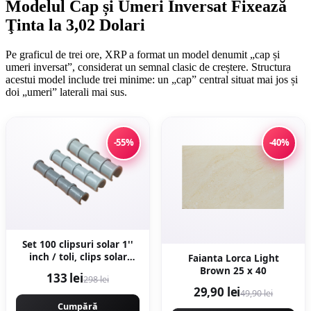
Modelul Cap și Umeri Inversat Fixează
Ţinta la 3,02 Dolari
Pe graficul de trei ore, XRP a format un model denumit „cap și
umeri inversat”, considerat un semnal clasic de creștere. Structura
acestui model include trei minime: un „cap” central situat mai jos și
doi „umeri” laterali mai sus.
-55%
-40%
Set 100 clipsuri solar 1''
inch / toli, clips solar
Faianta Lorca Light
profesional
Brown 25 x 40
133 lei
298 lei
29,90 lei
49,90 lei
Cumpără