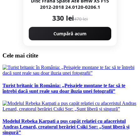
Disc Frana Spate Ate Bmw X5 F15
2012-2018 24.0120-0206.1
330 lei
470 lei
Cumpără acum
Cele mai citite
Turist britanic în România: „Peisajele montane te fac să te
întrebi dacă sunt reale sau doar iluzia unei fotografii”
Modelul Rebeka Karpati a pus capăt relației cu afaceristul
Andras Lenard, creatorul berăriei Csiki Sor: „Sunt liberă și
singură”