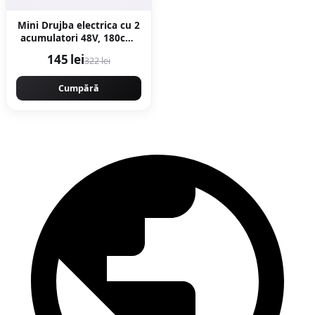
Mini Drujba electrica cu 2
acumulatori 48V, 180cm,
ungere lant, valiza
145 lei
322 lei
transport, Campion
CMP1798
Cumpără