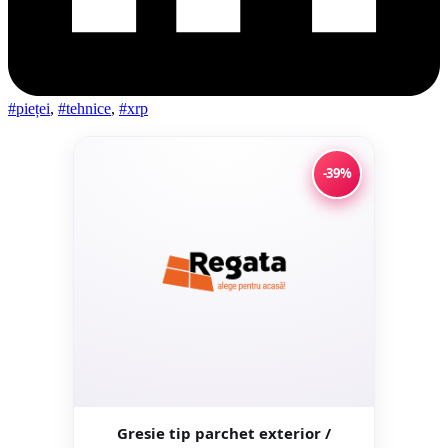
#pieței
,
#tehnice
,
#xrp
-39%
Gresie tip parchet exterior /