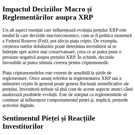
Impactul Deciziilor Macro și
Reglementărilor asupra XRP
Un alt aspect esențial care influențează evoluția prețului XRP este
modul în care deciziile macroeconomice, cum ar fi politica monetară
a Federal Reserve (Fed), pot afecta piața cripto. De exemplu,
creșterea ratelor dobânzilor poate determina investitorii să se
îndrepte spre active mai conservatoare, ceea ce ar putea pune o
presiune negativă asupra prețului XRP. În schimb, deciziile
favorabile ar putea stimula cererea pentru criptomonedă.
Piața criptomonedelor este extrem de sensibilă la știrile de
reglementare. Orice anunț referitor la reglementarea XRP sau a
industriei crypto în general poate genera fluctuații semnificative ale
prețului. Investitorii trebuie să țină cont de aceste aspecte atunci când
analizează posibilele evoluții. Este de așteptat ca reglementările să
continue să influențeze comportamentul pieței și, implicit, prețurile
activelor digitale.
Sentimentul Pieței și Reacțiile
Investitorilor