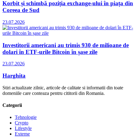
Korbit și schimbă poziția exchange-ului în piața din
Coreea de Sud
23.07.2026
Investitorii americani au trimis 930 de milioane de
dolari în ETF-urile Bitcoin în șase zile
23.07.2026
Harghita
Stiri actualizate zilnic, articole de calitate si informatii din toate
domeniile care conteaza pentru cititorii din Romania.
Categorii
Tehnologie
Crypto
Lifestyle
Externe