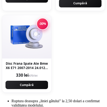
Cumpără
-30%
Disc Frana Spate Ate Bmw
X6 E71 2007-2014 24.0120-
0206.1
330 lei
470 lei
Cumpără
Ruptura deasupra „liniei gâtului” la 2,50 dolari a confirmat
validitatea modelului.