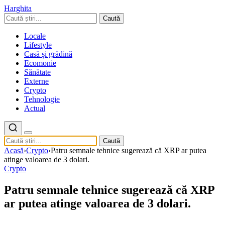
Harghita
Caută
Locale
Lifestyle
Casă și grădină
Ecomonie
Sănătate
Externe
Crypto
Tehnologie
Actual
Caută
Acasă
›
Crypto
›
Patru semnale tehnice sugerează că XRP ar putea
atinge valoarea de 3 dolari.
Crypto
Patru semnale tehnice sugerează că XRP
ar putea atinge valoarea de 3 dolari.