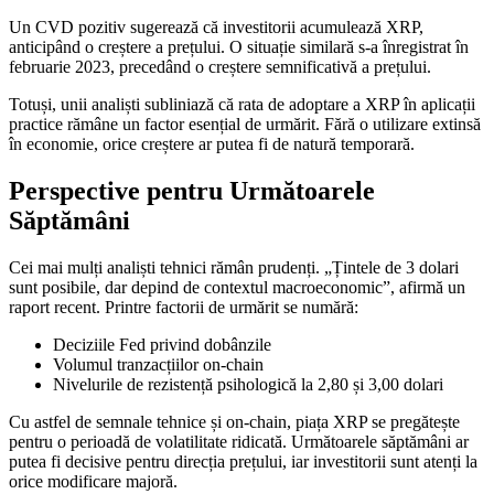
Un CVD pozitiv sugerează că investitorii acumulează XRP,
anticipând o creștere a prețului. O situație similară s-a înregistrat în
februarie 2023, precedând o creștere semnificativă a prețului.
Totuși, unii analiști subliniază că rata de adoptare a XRP în aplicații
practice rămâne un factor esențial de urmărit. Fără o utilizare extinsă
în economie, orice creștere ar putea fi de natură temporară.
Perspective pentru Următoarele
Săptămâni
Cei mai mulți analiști tehnici rămân prudenți. „Țintele de 3 dolari
sunt posibile, dar depind de contextul macroeconomic”, afirmă un
raport recent. Printre factorii de urmărit se numără:
Deciziile Fed privind dobânzile
Volumul tranzacțiilor on-chain
Nivelurile de rezistență psihologică la 2,80 și 3,00 dolari
Cu astfel de semnale tehnice și on-chain, piața XRP se pregătește
pentru o perioadă de volatilitate ridicată. Următoarele săptămâni ar
putea fi decisive pentru direcția prețului, iar investitorii sunt atenți la
orice modificare majoră.