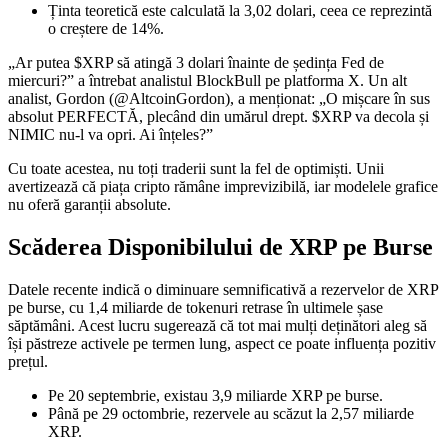
Ținta teoretică este calculată la 3,02 dolari, ceea ce reprezintă
o creștere de 14%.
„Ar putea $XRP să atingă 3 dolari înainte de ședința Fed de
miercuri?” a întrebat analistul BlockBull pe platforma X. Un alt
analist, Gordon (@AltcoinGordon), a menționat: „O mișcare în sus
absolut PERFECTĂ, plecând din umărul drept. $XRP va decola și
NIMIC nu-l va opri. Ai înțeles?”
Cu toate acestea, nu toți traderii sunt la fel de optimiști. Unii
avertizează că piața cripto rămâne imprevizibilă, iar modelele grafice
nu oferă garanții absolute.
Scăderea Disponibilului de XRP pe Burse
Datele recente indică o diminuare semnificativă a rezervelor de XRP
pe burse, cu 1,4 miliarde de tokenuri retrase în ultimele șase
săptămâni. Acest lucru sugerează că tot mai mulți deținători aleg să
își păstreze activele pe termen lung, aspect ce poate influența pozitiv
prețul.
Pe 20 septembrie, existau 3,9 miliarde XRP pe burse.
Până pe 29 octombrie, rezervele au scăzut la 2,57 miliarde
XRP.