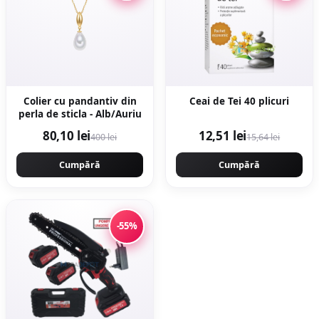
Colier cu pandantiv din
Ceai de Tei 40 plicuri
perla de sticla - Alb/Auriu
80,10 lei
12,51 lei
400 lei
15,64 lei
Cumpără
Cumpără
-55%