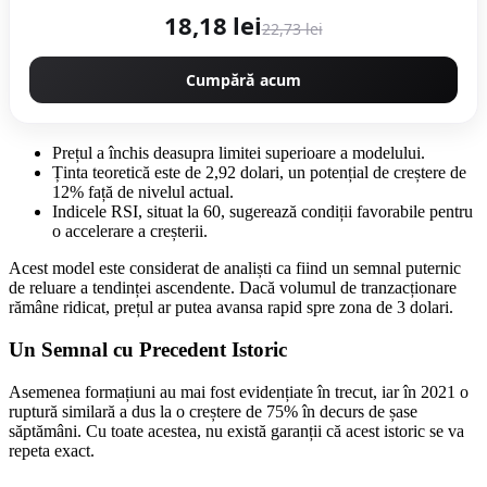
18,18 lei
22,73 lei
Cumpără acum
Prețul a închis deasupra limitei superioare a modelului.
Ținta teoretică este de 2,92 dolari, un potențial de creștere de
12% față de nivelul actual.
Indicele RSI, situat la 60, sugerează condiții favorabile pentru
o accelerare a creșterii.
Acest model este considerat de analiști ca fiind un semnal puternic
de reluare a tendinței ascendente. Dacă volumul de tranzacționare
rămâne ridicat, prețul ar putea avansa rapid spre zona de 3 dolari.
Un Semnal cu Precedent Istoric
Asemenea formațiuni au mai fost evidențiate în trecut, iar în 2021 o
ruptură similară a dus la o creștere de 75% în decurs de șase
săptămâni. Cu toate acestea, nu există garanții că acest istoric se va
repeta exact.