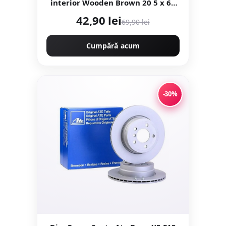
interior Wooden Brown 20 5 x 60
cm mata portelanata
42,90 lei
69,90 lei
antiderapanta
Cumpără acum
-30%