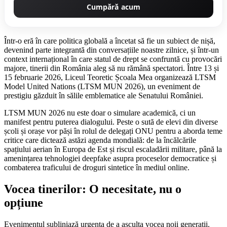
Cumpără acum
Într-o eră în care politica globală a încetat să fie un subiect de nișă,
devenind parte integrantă din conversațiile noastre zilnice, și într-un
context internațional în care statul de drept se confruntă cu provocări
majore, tinerii din România aleg să nu rămână spectatori. Între 13 și
15 februarie 2026, Liceul Teoretic Școala Mea organizează LTSM
Model United Nations (LTSM MUN 2026), un eveniment de
prestigiu găzduit în sălile emblematice ale Senatului României.
LTSM MUN 2026 nu este doar o simulare academică, ci un
manifest pentru puterea dialogului. Peste o sută de elevi din diverse
școli și orașe vor păși în rolul de delegați ONU pentru a aborda teme
critice care dictează astăzi agenda mondială: de la încălcările
spațiului aerian în Europa de Est și riscul escaladării militare, până la
amenințarea tehnologiei deepfake asupra proceselor democratice și
combaterea traficului de droguri sintetice în mediul online.
Vocea tinerilor: O necesitate, nu o
opțiune
Evenimentul subliniază urgența de a asculta vocea noii generații.