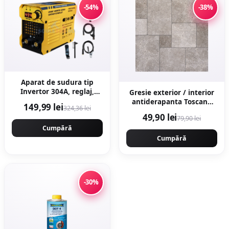
-54%
-38%
Aparat de sudura tip
Invertor 304A, reglaj,
Gresie exterior / interior
afisaj digital, ventilat, 1.6-
antiderapanta Toscana
149,99 lei
324,36 lei
4mm, Next Generation -
Grey 60 x 60 cm mata
49,90 lei
79,90 lei
URAL MASH
portelanata rectificata tip
PROFESSIONAL CMP1694
Cumpără
piatra naturala
Cumpără
-30%