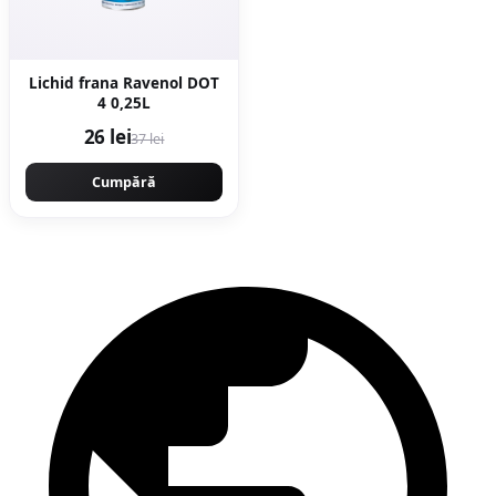
Lichid frana Ravenol DOT
4 0,25L
26 lei
37 lei
Cumpără