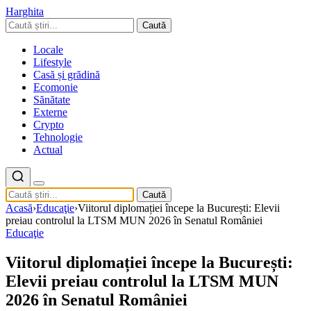
Harghita
Caută
Locale
Lifestyle
Casă și grădină
Ecomonie
Sănătate
Externe
Crypto
Tehnologie
Actual
Caută
Acasă
›
Educaţie
›
Viitorul diplomației începe la București: Elevii
preiau controlul la LTSM MUN 2026 în Senatul României
Educaţie
Viitorul diplomației începe la București:
Elevii preiau controlul la LTSM MUN
2026 în Senatul României