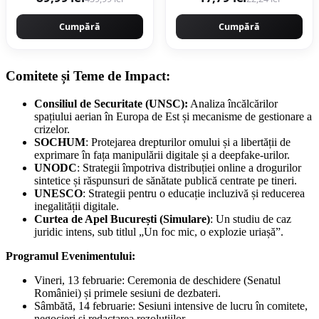
Cumpără
Cumpără
Comitete și Teme de Impact:
Consiliul de Securitate (UNSC):
Analiza încălcărilor
spațiului aerian în Europa de Est și mecanisme de gestionare a
crizelor.
SOCHUM
: Protejarea drepturilor omului și a libertății de
exprimare în fața manipulării digitale și a deepfake-urilor.
UNODC
: Strategii împotriva distribuției online a drogurilor
sintetice și răspunsuri de sănătate publică centrate pe tineri.
UNESCO
: Strategii pentru o educație incluzivă și reducerea
inegalității digitale.
Curtea de Apel București (Simulare)
: Un studiu de caz
juridic intens, sub titlul „Un foc mic, o explozie uriașă”.
Programul Evenimentului:
Vineri, 13 februarie: Ceremonia de deschidere (Senatul
României) și primele sesiuni de dezbateri.
Sâmbătă, 14 februarie: Sesiuni intensive de lucru în comitete,
negocieri și redactarea rezoluțiilor.