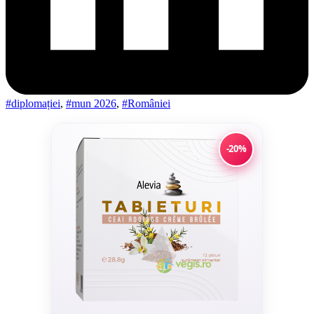
#diplomației
,
#mun 2026
,
#României
-20%