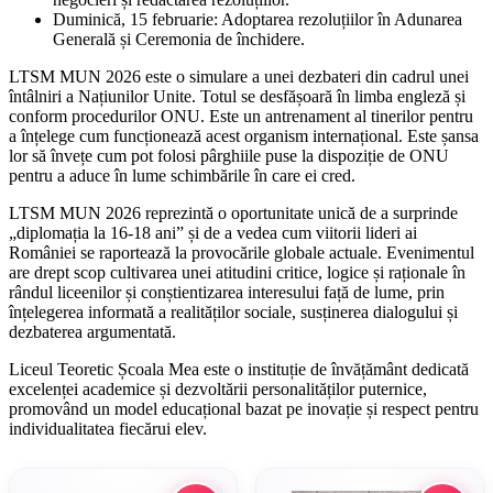
Duminică, 15 februarie: Adoptarea rezoluțiilor în Adunarea
Generală și Ceremonia de închidere.
LTSM MUN 2026 este o simulare a unei dezbateri din cadrul unei
întâlniri a Națiunilor Unite. Totul se desfășoară în limba engleză și
conform procedurilor ONU. Este un antrenament al tinerilor pentru
a înțelege cum funcționează acest organism internațional. Este șansa
lor să învețe cum pot folosi pârghiile puse la dispoziție de ONU
pentru a aduce în lume schimbările în care ei cred.
LTSM MUN 2026 reprezintă o oportunitate unică de a surprinde
„diplomația la 16-18 ani” și de a vedea cum viitorii lideri ai
României se raportează la provocările globale actuale. Evenimentul
are drept scop cultivarea unei atitudini critice, logice și raționale în
rândul liceenilor și conștientizarea interesului față de lume, prin
înțelegerea informată a realităților sociale, susținerea dialogului și
dezbaterea argumentată.
Liceul Teoretic Școala Mea este o instituție de învățământ dedicată
excelenței academice și dezvoltării personalităților puternice,
promovând un model educațional bazat pe inovație și respect pentru
individualitatea fiecărui elev.