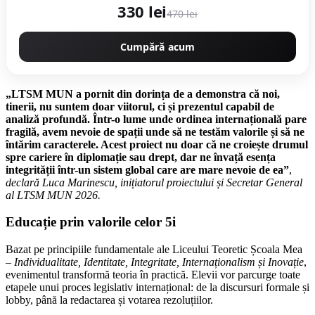
330 lei
470 lei
Cumpără acum
„LTSM MUN a pornit din dorința de a demonstra că noi,
tinerii, nu suntem doar viitorul, ci și prezentul capabil de
analiză profundă. Într-o lume unde ordinea internațională pare
fragilă, avem nevoie de spații unde să ne testăm valorile și să ne
întărim caracterele. Acest proiect nu doar că ne croiește drumul
spre cariere în diplomație sau drept, dar ne învață esența
integrității într-un sistem global care are mare nevoie de ea”
,
declară Luca Marinescu, inițiatorul proiectului și Secretar General
al LTSM MUN 2026.
Educație prin valorile celor 5i
Bazat pe principiile fundamentale ale Liceului Teoretic Școala Mea
–
Individualitate, Identitate, Integritate, Internaționalism și Inovație
,
evenimentul transformă teoria în practică. Elevii vor parcurge toate
etapele unui proces legislativ internațional: de la discursuri formale și
lobby, până la redactarea și votarea rezoluțiilor.