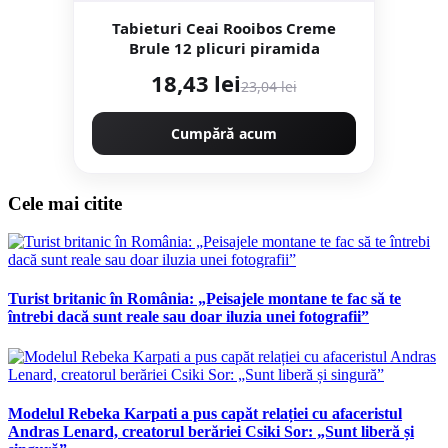
Tabieturi Ceai Rooibos Creme
Brule 12 plicuri piramida
18,43 lei
23,04 lei
Cumpără acum
Cele mai citite
Turist britanic în România: „Peisajele montane te fac să te
întrebi dacă sunt reale sau doar iluzia unei fotografii”
Modelul Rebeka Karpati a pus capăt relației cu afaceristul
Andras Lenard, creatorul berăriei Csiki Sor: „Sunt liberă și