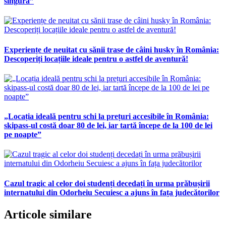
singură”
Experiențe de neuitat cu sănii trase de câini husky în România:
Descoperiți locațiile ideale pentru o astfel de aventură!
„Locația ideală pentru schi la prețuri accesibile în România:
skipass-ul costă doar 80 de lei, iar tartă începe de la 100 de lei
pe noapte”
Cazul tragic al celor doi studenți decedați în urma prăbușirii
internatului din Odorheiu Secuiesc a ajuns în fața judecătorilor
Articole similare