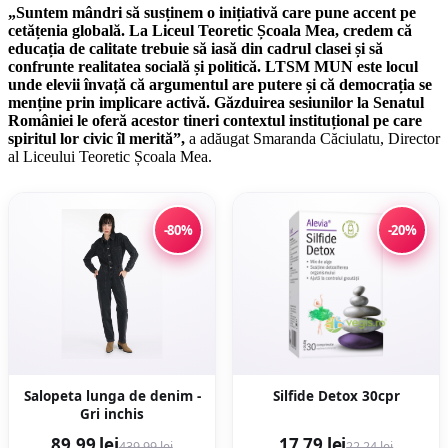
„Suntem mândri să susținem o inițiativă care pune accent pe
cetățenia globală. La Liceul Teoretic Școala Mea, credem că
educația de calitate trebuie să iasă din cadrul clasei și să
confrunte realitatea socială și politică. LTSM MUN este locul
unde elevii învață că argumentul are putere și că democrația se
menține prin implicare activă. Găzduirea sesiunilor la Senatul
României le oferă acestor tineri contextul instituțional pe care
spiritul lor civic îl merită”,
a adăugat Smaranda Căciulatu, Director
al Liceului Teoretic Școala Mea.
-80%
-20%
Salopeta lunga de denim -
Silfide Detox 30cpr
Gri inchis
89,99 lei
17,79 lei
439,99 lei
22,24 lei