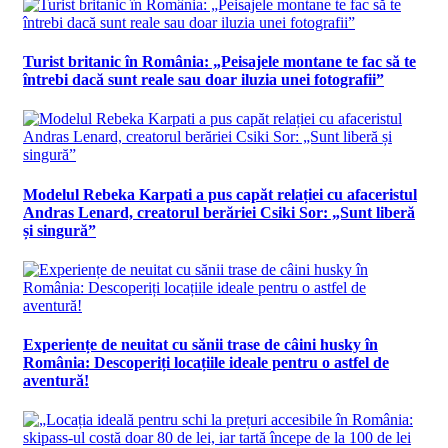
Turist britanic în România: „Peisajele montane te fac să te
întrebi dacă sunt reale sau doar iluzia unei fotografii”
Modelul Rebeka Karpati a pus capăt relației cu afaceristul
Andras Lenard, creatorul berăriei Csiki Sor: „Sunt liberă
și singură”
Experiențe de neuitat cu sănii trase de câini husky în
România: Descoperiți locațiile ideale pentru o astfel de
aventură!