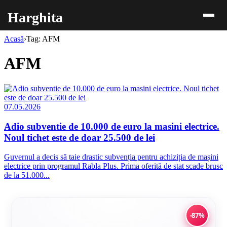
Harghita
Acasă
›
Tag: AFM
AFM
07.05.2026
Adio subventie de 10.000 de euro la masini electrice.
Noul tichet este de doar 25.500 de lei
Guvernul a decis să taie drastic subvenția pentru achiziția de mașini
electrice prin programul Rabla Plus. Prima oferită de stat scade brusc
de la 51.000...
-87%