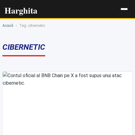
Harghita
Acasă
›
Tag: cibernetic
CIBERNETIC