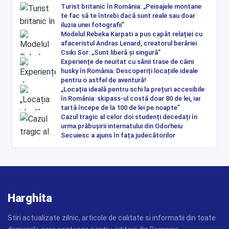
Turist britanic în România: „Peisajele montane
te fac să te întrebi dacă sunt reale sau doar
iluzia unei fotografii”
Modelul Rebeka Karpati a pus capăt relației cu
afaceristul Andras Lenard, creatorul berăriei
Csiki Sor: „Sunt liberă și singură”
Experiențe de neuitat cu sănii trase de câini
husky în România: Descoperiți locațiile ideale
pentru o astfel de aventură!
„Locația ideală pentru schi la prețuri accesibile
în România: skipass-ul costă doar 80 de lei, iar
tartă începe de la 100 de lei pe noapte”
Cazul tragic al celor doi studenți decedați în
urma prăbușirii internatului din Odorheiu
Secuiesc a ajuns în fața judecătorilor
Harghita
Stiri actualizate zilnic, articole de calitate si informatii din toate