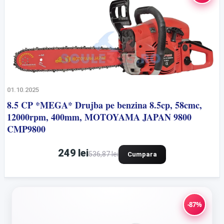
01.10.2025
8.5 CP *MEGA* Drujba pe benzina 8.5cp, 58cmc,
12000rpm, 400mm, MOTOYAMA JAPAN 9800
CMP9800
249 lei
536,87 lei
Cumpara
-87%