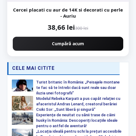
Cercei placati cu aur de 14K si decorati cu perle
- Auriu
38,66 lei
300 lei
Cumpără acum
CELE MAI CITITE
Turist britanic în România: „Peisajele montane
te fac să te întrebi dacă sunt reale sau doar
iluzia unei fotografii”
Modelul Rebeka Karpati a pus capăt relației cu
afaceristul Andras Lenard, creatorul berăriei
Csiki Sor: „Sunt liberă și singură”
Experiențe de neuitat cu sănii trase de câini
husky în România: Descoperiți locațiile ideale
pentru o astfel de aventură!
„Locația ideală pentru schi la prețuri accesibile