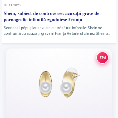
03.11.2025
Shein, subiect de controverse: acuzații grave de
pornografie infantilă zguduiesc Franța
Scandalul păpușilor sexuale cu trăsături infantile: Shein se
confruntă cu acuzații grave în Franța Retailerul chinez Shein a
devenit centrul unui scandal major, fiind obligat să...
-87%