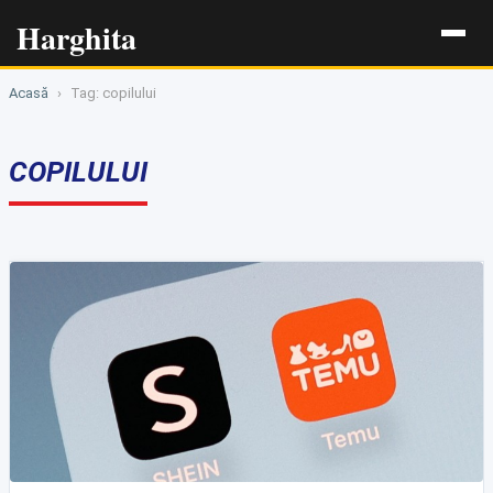
Harghita
Acasă
›
Tag: copilului
COPILULUI