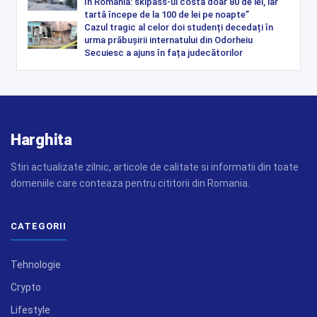
în România: skipass-ul costă doar 80 de lei, iar
tartă începe de la 100 de lei pe noapte”
Cazul tragic al celor doi studenți decedați în
urma prăbușirii internatului din Odorheiu
Secuiesc a ajuns în fața judecătorilor
Harghita
Stiri actualizate zilnic, articole de calitate si informatii din toate
domeniile care conteaza pentru cititorii din Romania.
CATEGORII
Tehnologie
Crypto
Lifestyle